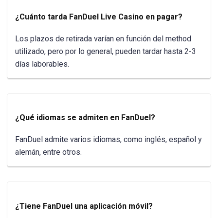
¿Cuánto tarda FanDuel Live Casino en pagar?
Los plazos de retirada varían en función del method
utilizado, pero por lo general, pueden tardar hasta 2-3
días laborables.
¿Qué idiomas se admiten en FanDuel?
FanDuel admite varios idiomas, como inglés, español y
alemán, entre otros.
¿Tiene FanDuel una aplicación móvil?