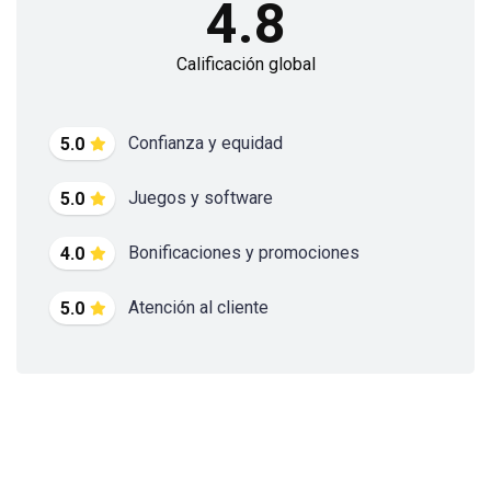
4.8
Calificación global
Confianza y equidad
5.0
Juegos y software
5.0
Bonificaciones y promociones
4.0
Atención al cliente
5.0