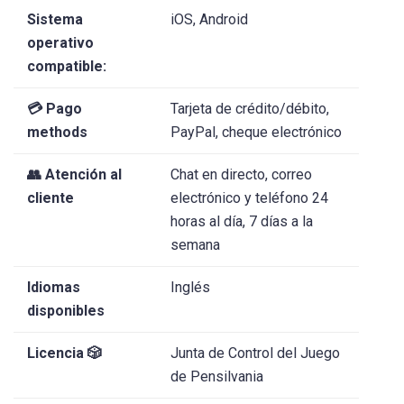
Sistema
iOS, Android
operativo
compatible:
💳 Pago
Tarjeta de crédito/débito,
methods
PayPal, cheque electrónico
👥 Atención al
Chat en directo, correo
cliente
electrónico y teléfono 24
horas al día, 7 días a la
semana
Idiomas
Inglés
disponibles
Licencia 🎲
Junta de Control del Juego
de Pensilvania