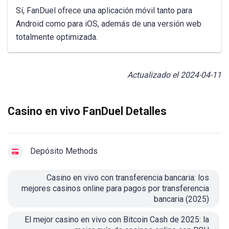
Sí, FanDuel ofrece una aplicación móvil tanto para
Android como para iOS, además de una versión web
totalmente optimizada.
Actualizado el 2024-04-11
Casino en vivo FanDuel Detalles
Depósito Methods
Casino en vivo con transferencia bancaria: los
mejores casinos online para pagos por transferencia
bancaria (2025)
El mejor casino en vivo con Bitcoin Cash de 2025: la