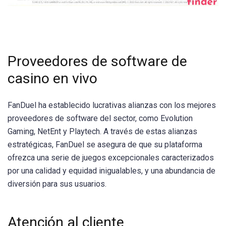
Proveedores de software de
casino en vivo
FanDuel ha establecido lucrativas alianzas con los mejores
proveedores de software del sector, como Evolution
Gaming, NetEnt y Playtech. A través de estas alianzas
estratégicas, FanDuel se asegura de que su plataforma
ofrezca una serie de juegos excepcionales caracterizados
por una calidad y equidad inigualables, y una abundancia de
diversión para sus usuarios.
Atención al cliente