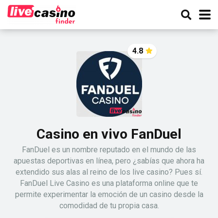
4.8
Casino en vivo FanDuel
FanDuel es un nombre reputado en el mundo de las
apuestas deportivas en línea, pero ¿sabías que ahora ha
extendido sus alas al reino de los live casino? Pues sí.
FanDuel Live Casino es una plataforma online que te
permite experimentar la emoción de un casino desde la
comodidad de tu propia casa.