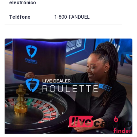
electrónico
Teléfono
1-800-FANDUEL