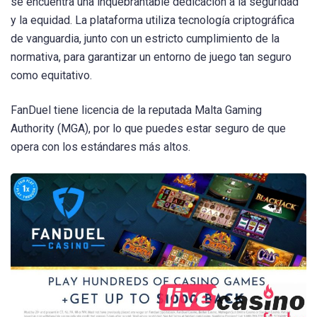
se encuentra una inquebrantable dedicación a la seguridad
y la equidad. La plataforma utiliza tecnología criptográfica
de vanguardia, junto con un estricto cumplimiento de la
normativa, para garantizar un entorno de juego tan seguro
como equitativo.
FanDuel tiene licencia de la reputada Malta Gaming
Authority (MGA), por lo que puedes estar seguro de que
opera con los estándares más altos.