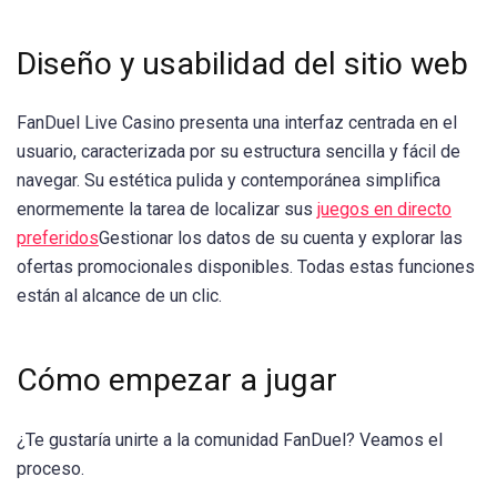
Diseño y usabilidad del sitio web
FanDuel Live Casino presenta una interfaz centrada en el
usuario, caracterizada por su estructura sencilla y fácil de
navegar. Su estética pulida y contemporánea simplifica
enormemente la tarea de localizar sus
juegos en directo
preferidos
Gestionar los datos de su cuenta y explorar las
ofertas promocionales disponibles. Todas estas funciones
están al alcance de un clic.
Cómo empezar a jugar
¿Te gustaría unirte a la comunidad FanDuel? Veamos el
proceso.