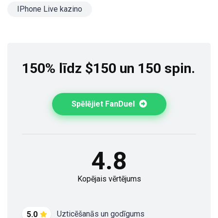
IPhone Live kazino
150% līdz $150 un 150 spin.
Spēlējiet FanDuel
4.8
Kopējais vērtējums
Uzticēšanās un godīgums
5.0