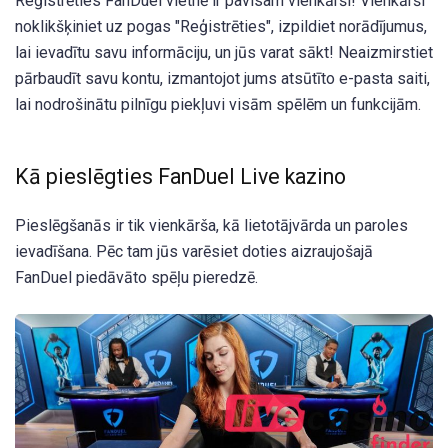
Reģistrēties FanDuel vietnē ir pavisam vienkārši! Vienkārši
noklikšķiniet uz pogas "Reģistrēties", izpildiet norādījumus,
lai ievadītu savu informāciju, un jūs varat sākt! Neaizmirstiet
pārbaudīt savu kontu, izmantojot jums atsūtīto e-pasta saiti,
lai nodrošinātu pilnīgu piekļuvi visām spēlēm un funkcijām.
Kā pieslēgties FanDuel Live kazino
Pieslēgšanās ir tik vienkārša, kā lietotājvārda un paroles
ievadīšana. Pēc tam jūs varēsiet doties aizraujošajā
FanDuel piedāvāto spēļu pieredzē.