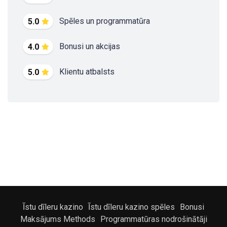
Spēles un programmatūra
5.0
Bonusi un akcijas
4.0
Klientu atbalsts
5.0
Īstu dīleru kazino
Īstu dīleru kazino spēles
Bonusi
Maksājums Methods
Programmatūras nodrošinātāji