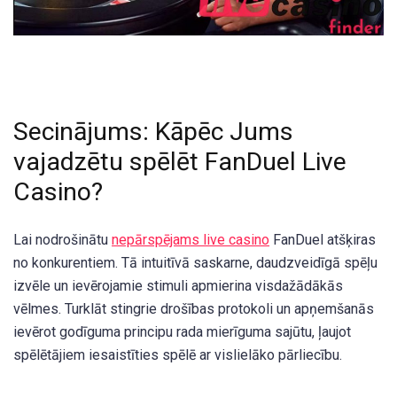
Secinājums: Kāpēc Jums
vajadzētu spēlēt FanDuel Live
Casino?
Lai nodrošinātu
nepārspējams live casino
FanDuel atšķiras
no konkurentiem. Tā intuitīvā saskarne, daudzveidīgā spēļu
izvēle un ievērojamie stimuli apmierina visdažādākās
vēlmes. Turklāt stingrie drošības protokoli un apņemšanās
ievērot godīguma principu rada mierīguma sajūtu, ļaujot
spēlētājiem iesaistīties spēlē ar vislielāko pārliecību.