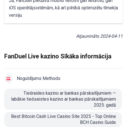
Jā, FanDuel piedāvā mobilo lietotni gan Android, gan
iOS operētājsistēmām, kā arī pilnībā optimizētu tīmekļa
versiju.
Atjaunināts 2024-04-11
FanDuel Live kazino Sīkāka informācija
Noguldījums Methods
Tiešraides kazino ar bankas pārskaitījumiem —
labākie tiešsaistes kazino ar bankas pārskaitījumiem
2025. gadā
Best Bitcoin Cash Live Casino Site 2025 - Top Online
BCH Casino Guide