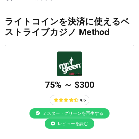
ライトコインを決済に使えるベ
ストライブカジノ Method
75% ～ $300
4.5
ミスター・グリーンを再生する
レビューを読む