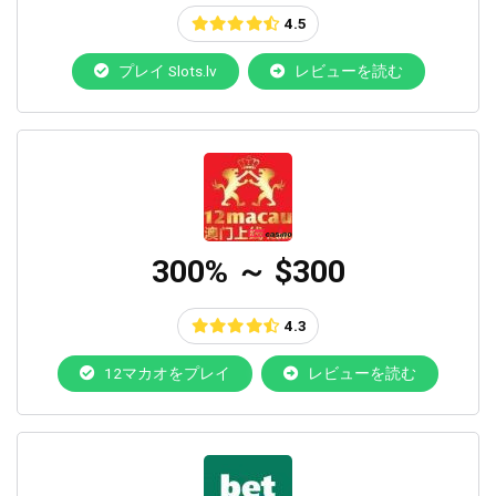
4.5
プレイ Slots.lv
レビューを読む
300% ～ $300
4.3
12マカオをプレイ
レビューを読む