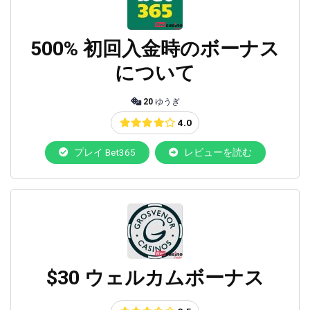
500% 初回入金時のボーナス
について
20
ゆうぎ
4.0
プレイ Bet365
レビューを読む
$30 ウェルカムボーナス