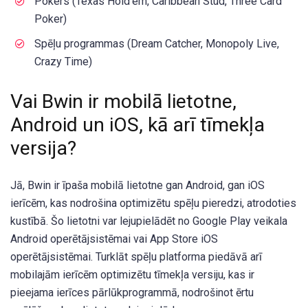
Pokers (Texas Hold'em, Caribbean Stud, Three Card
Poker)
Spēļu programmas (Dream Catcher, Monopoly Live,
Crazy Time)
Vai Bwin ir mobilā lietotne,
Android un iOS, kā arī tīmekļa
versija?
Jā, Bwin ir īpaša mobilā lietotne gan Android, gan iOS
ierīcēm, kas nodrošina optimizētu spēļu pieredzi, atrodoties
kustībā. Šo lietotni var lejupielādēt no Google Play veikala
Android operētājsistēmai vai App Store iOS
operētājsistēmai. Turklāt spēļu platforma piedāvā arī
mobilajām ierīcēm optimizētu tīmekļa versiju, kas ir
pieejama ierīces pārlūkprogrammā, nodrošinot ērtu