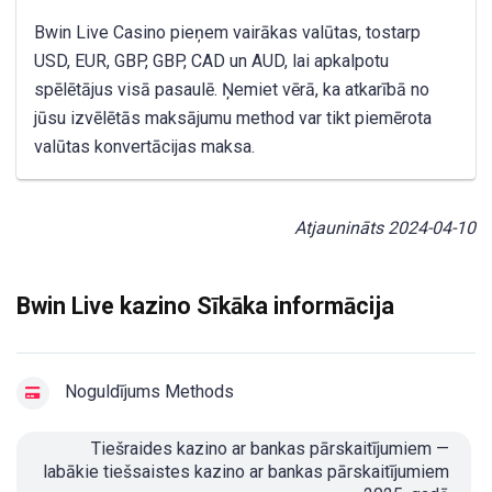
Bwin Live Casino pieņem vairākas valūtas, tostarp
USD, EUR, GBP, GBP, CAD un AUD, lai apkalpotu
spēlētājus visā pasaulē. Ņemiet vērā, ka atkarībā no
jūsu izvēlētās maksājumu method var tikt piemērota
valūtas konvertācijas maksa.
Atjaunināts 2024-04-10
Bwin Live kazino Sīkāka informācija
Noguldījums Methods
Tiešraides kazino ar bankas pārskaitījumiem —
labākie tiešsaistes kazino ar bankas pārskaitījumiem