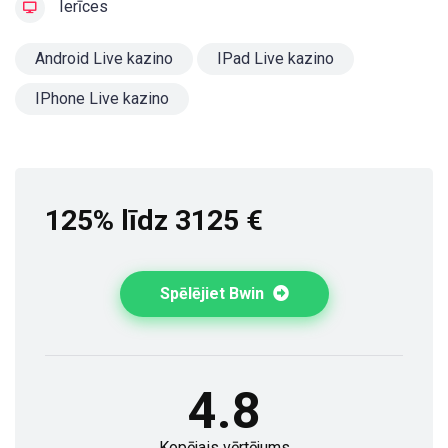
Ierīces
Android Live kazino
IPad Live kazino
IPhone Live kazino
125% līdz 3125 €
Spēlējiet Bwin
4.8
Kopējais vērtējums