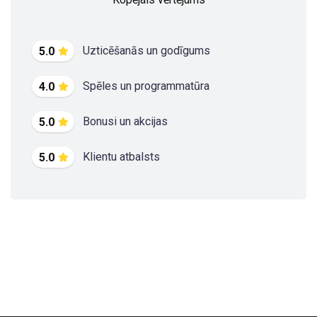
Uzticēšanās un godīgums
5.0
Spēles un programmatūra
4.0
Bonusi un akcijas
5.0
Klientu atbalsts
5.0