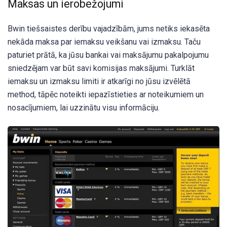
Maksas un ierobežojumi
Bwin tiešsaistes derību vajadzībām, jums netiks iekasēta
nekāda maksa par iemaksu veikšanu vai izmaksu. Taču
paturiet prātā, ka jūsu bankai vai maksājumu pakalpojumu
sniedzējam var būt savi komisijas maksājumi. Turklāt
iemaksu un izmaksu limiti ir atkarīgi no jūsu izvēlētā
method, tāpēc noteikti iepazīstieties ar noteikumiem un
nosacījumiem, lai uzzinātu visu informāciju.