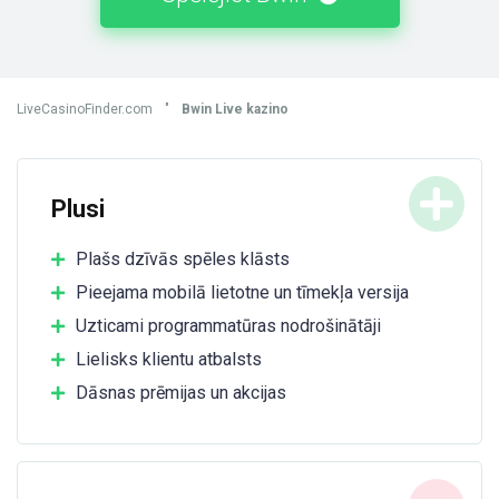
LiveCasinoFinder.com
"
Bwin Live kazino
Plusi
Plašs dzīvās spēles klāsts
Pieejama mobilā lietotne un tīmekļa versija
Uzticami programmatūras nodrošinātāji
Lielisks klientu atbalsts
Dāsnas prēmijas un akcijas