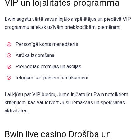
VIP un lojalitātes programma
Bwin augstu vērtē savus lojālos spēlētājus un piedāvā VIP
programmu ar ekskluzīvām priekšrocībām, piemēram:
Personīgā konta menedžeris
Ātrāka izņemšana
Pielāgotas prēmijas un akcijas
Ielūgumi uz īpašiem pasākumiem
Lai kļūtu par VIP biedru, Jums ir jāatbilst Bwin noteiktiem
kritērijiem, kas var ietvert Jūsu iemaksas un spēlēšanas
aktivitātes.
Bwin live casino Drošība un