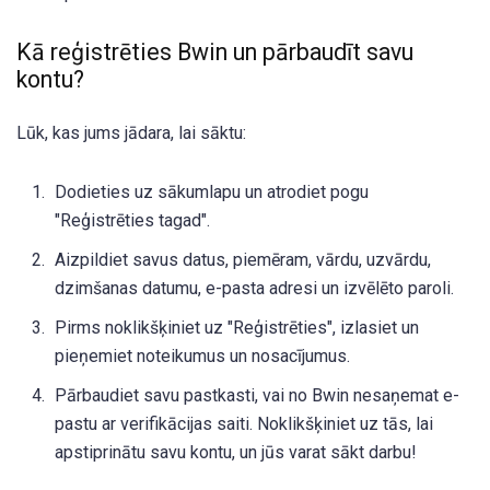
Kā reģistrēties Bwin un pārbaudīt savu
kontu?
Lūk, kas jums jādara, lai sāktu:
Dodieties uz sākumlapu un atrodiet pogu
"Reģistrēties tagad".
Aizpildiet savus datus, piemēram, vārdu, uzvārdu,
dzimšanas datumu, e-pasta adresi un izvēlēto paroli.
Pirms noklikšķiniet uz "Reģistrēties", izlasiet un
pieņemiet noteikumus un nosacījumus.
Pārbaudiet savu pastkasti, vai no Bwin nesaņemat e-
pastu ar verifikācijas saiti. Noklikšķiniet uz tās, lai
apstiprinātu savu kontu, un jūs varat sākt darbu!