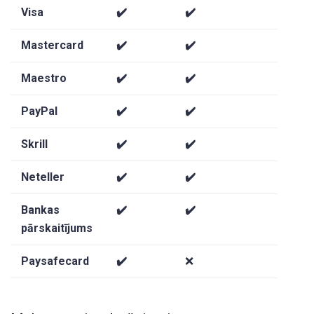
Visa
✔️
✔️
Mastercard
✔️
✔️
Maestro
✔️
✔️
PayPal
✔️
✔️
Skrill
✔️
✔️
Neteller
✔️
✔️
Bankas
✔️
✔️
pārskaitījums
Paysafecard
✔️
❌