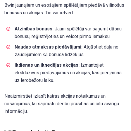
Bwin jaunajiem un esošajiem spēlētājiem piedāvā vilinošus
bonusus un akcijas. Tie var ietvert:
Atzinības bonuss:
Jauni spēlētāji var saņemt dāsnu
bonusu, reģistrējoties un veicot pirmo iemaksu.
Naudas atmaksas piedāvājumi:
Atgūstiet daļu no
zaudējumiem kā bonusa līdzekļus.
Ikdienas un iknedēļas akcijas:
Izmantojiet
ekskluzīvus piedāvājumus un akcijas, kas pieejamas
uz ierobežotu laiku.
Neaizmirstiet izlasīt katras akcijas noteikumus un
nosacījumus, lai saprastu derību prasības un citu svarīgu
informāciju.