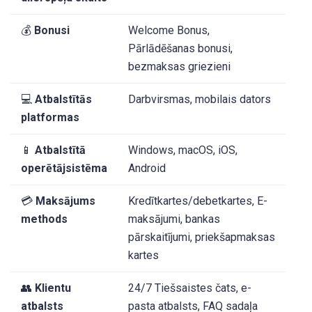
💰
Bonusi
Welcome Bonus,
Pārlādēšanas bonusi,
bezmaksas griezieni
💻
Atbalstītās
Darbvirsmas, mobilais dators
platformas
📱
Atbalstītā
Windows, macOS, iOS,
operētājsistēma
Android
💳
Maksājums
Kredītkartes/debetkartes, E-
methods
maksājumi, bankas
pārskaitījumi, priekšapmaksas
kartes
👥
Klientu
24/7 Tiešsaistes čats, e-
atbalsts
pasta atbalsts, FAQ sadaļa