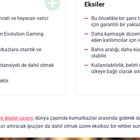
Eksiler
eli ve heyecan verici
Bu öncelikle bir şans m
için garantili bir yakl
lan Evolution Gaming
Daha karmaşık düzenlem
eden katılımcılar için 
rbazlara otantik ve
Bahis aralığı, daha kü
olabilir.
otansiyeli de dahil olmak
Kullanılabilirlik, beli
ülkeye bağlı olarak sınır
ktir.
ve dealer casino
dünya çapında kumarbazlar arasında giderek dah
zı artıracak ipuçları da dahil olmak üzere eksiksiz bir rehber sun