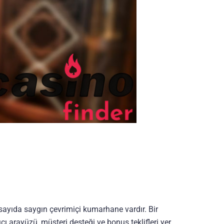
 sayıda saygın çevrimiçi kumarhane vardır. Bir
ı arayüzü, müşteri desteği ve bonus teklifleri yer