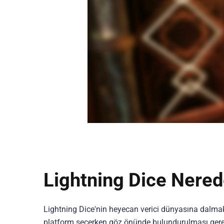
Lightning Dice Nered
Lightning Dice'nin heyecan verici dünyasına dalmak 
platform seçerken göz önünde bulundurulması gereken 