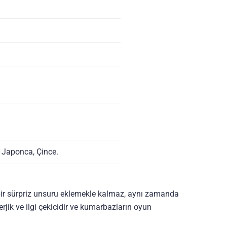
, Japonca, Çince.
ece bir sürpriz unsuru eklemekle kalmaz, aynı zamanda
rjik ve ilgi çekicidir ve kumarbazların oyun