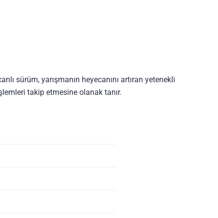
canlı sürüm, yarışmanın heyecanını artıran yetenekli
şlemleri takip etmesine olanak tanır.