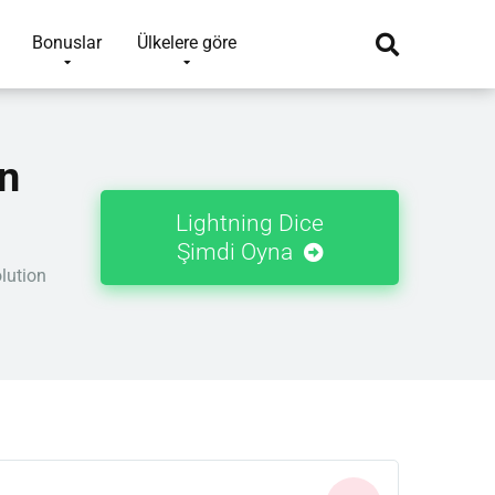
Bonuslar
Ülkelere göre
n
Lightning Dice
Şimdi Oyna
lution