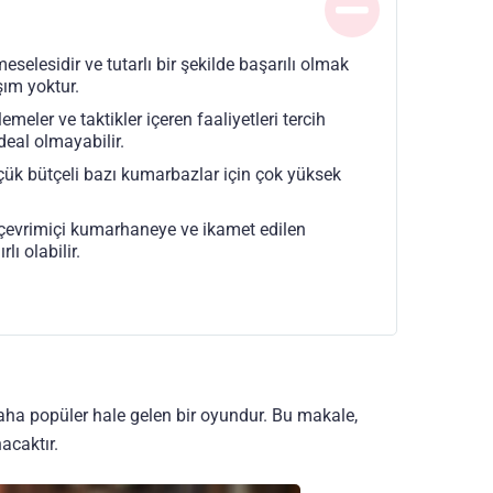
eselesidir ve tutarlı bir şekilde başarılı olmak
aşım yoktur.
eler ve taktikler içeren faaliyetleri tercih
ideal olmayabilir.
çük bütçeli bazı kumarbazlar için çok yüksek
rli çevrimiçi kumarhaneye ve ikamet edilen
lı olabilir.
a popüler hale gelen bir oyundur. Bu makale,
acaktır.