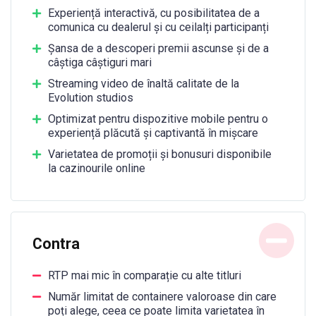
Experiență interactivă, cu posibilitatea de a
comunica cu dealerul și cu ceilalți participanți
Șansa de a descoperi premii ascunse și de a
câștiga câștiguri mari
Streaming video de înaltă calitate de la
Evolution studios
Optimizat pentru dispozitive mobile pentru o
experiență plăcută și captivantă în mișcare
Varietatea de promoții și bonusuri disponibile
la cazinourile online
Contra
RTP mai mic în comparație cu alte titluri
Număr limitat de containere valoroase din care
poți alege, ceea ce poate limita varietatea în