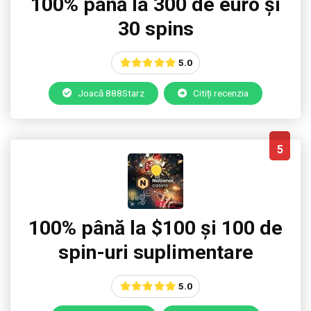
100% până la 300 de euro și
30 spins
5.0
Joacă 888Starz
Citiți recenzia
5
100% până la $100 și 100 de
spin-uri suplimentare
5.0