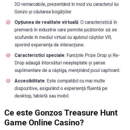
3D remarcabile, prezentând în mod viu caracterul lui
Gonzo și căutarea bogățiilor.
Opțiunea de realitate virtuală
: O caracteristică în
premieră în industrie care permite jucătorilor să se
scufunde în mediul virtual cu ajutorul căștilor VR,
sporind experiența de interacțiune.
Caracteristici speciale
: Funcțiile Prize Drop și Re-
Drop adaugă întorsături neașteptate și șanse
suplimentare de a câștiga, menținând jocul captivant.
Accesibilitate
: Este compatibil cu mai multe
dispozitive, asigurând o experiență fluentă pe
desktop, tabletă sau mobil.
Ce este Gonzos Treasure Hunt
Game Online Casino?