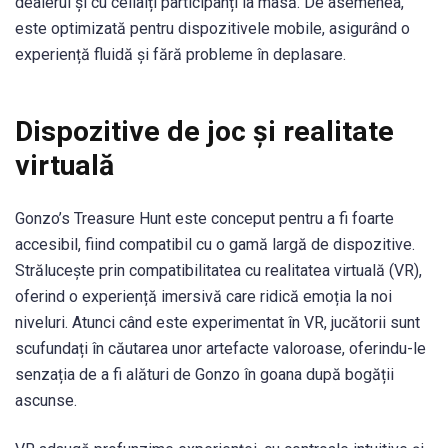
dealerul și cu ceilalți participanți la masă. De asemenea,
este optimizată pentru dispozitivele mobile, asigurând o
experiență fluidă și fără probleme în deplasare.
Dispozitive de joc și realitate
virtuală
Gonzo’s Treasure Hunt este conceput pentru a fi foarte
accesibil, fiind compatibil cu o gamă largă de dispozitive.
Strălucește prin compatibilitatea cu realitatea virtuală (VR),
oferind o experiență imersivă care ridică emoția la noi
niveluri. Atunci când este experimentat în VR, jucătorii sunt
scufundați în căutarea unor artefacte valoroase, oferindu-le
senzația de a fi alături de Gonzo în goana după bogății
ascunse.