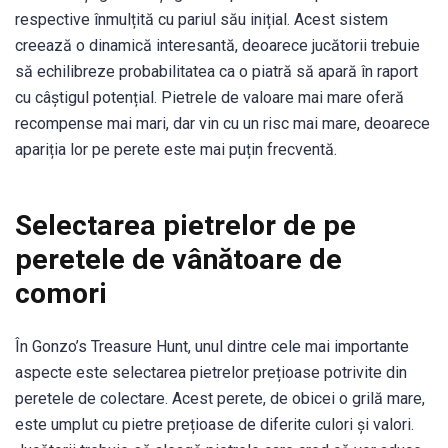
respective înmulțită cu pariul său inițial. Acest sistem
creează o dinamică interesantă, deoarece jucătorii trebuie
să echilibreze probabilitatea ca o piatră să apară în raport
cu câștigul potențial. Pietrele de valoare mai mare oferă
recompense mai mari, dar vin cu un risc mai mare, deoarece
apariția lor pe perete este mai puțin frecventă.
Selectarea pietrelor de pe
peretele de vânătoare de
comori
În Gonzo’s Treasure Hunt, unul dintre cele mai importante
aspecte este selectarea pietrelor prețioase potrivite din
peretele de colectare. Acest perete, de obicei o grilă mare,
este umplut cu pietre prețioase de diferite culori și valori.