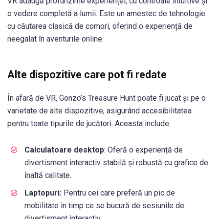
VR adaugă profunzime experienței, cu controale intuitive și
o vedere completă a lumii. Este un amestec de tehnologie
cu căutarea clasică de comori, oferind o experiență de
neegalat în aventurile online.
Alte dispozitive care pot fi redate
În afară de VR, Gonzo’s Treasure Hunt poate fi jucat și pe o
varietate de alte dispozitive, asigurând accesibilitatea
pentru toate tipurile de jucători. Aceasta include:
Calculatoare desktop
: Oferă o experiență de
divertisment interactiv stabilă și robustă cu grafice de
înaltă calitate.
Laptopuri:
Pentru cei care preferă un pic de
mobilitate în timp ce se bucură de sesiunile de
divertisment interactiv.