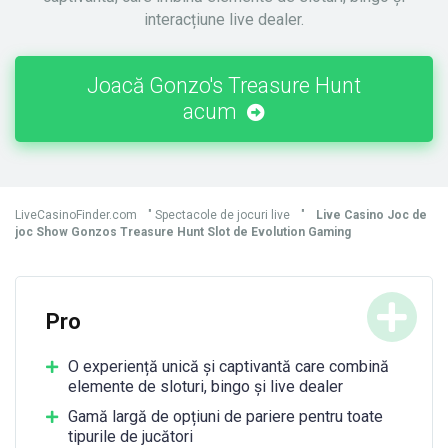
interacțiune live dealer.
Joacă Gonzo's Treasure Hunt
acum
LiveCasinoFinder.com
"
Spectacole de jocuri live
"
Live Casino Joc de
joc Show Gonzos Treasure Hunt Slot de Evolution Gaming
Pro
O experiență unică și captivantă care combină
elemente de sloturi, bingo și live dealer
Gamă largă de opțiuni de pariere pentru toate
tipurile de jucători