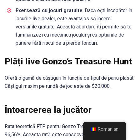
Exersează cu jocuri gratuite
: Dacă ești începător în
jocurile live dealer, este avantajos să încerci
versiunile gratuite. Această abordare îți permite să te
familiarizezi cu mecanica jocului și cu opțiunile de
pariere fără riscul de a pierde fonduri.
Plăți live Gonzo’s Treasure Hunt
Oferă o gamă de câștiguri în funcție de tipul de pariu plasat.
Câștigul maxim pe rundă de joc este de $20.000.
Întoarcerea la jucător
Rata teoretică RTP pentru Gonzo Treasure Hunt este de
Romanian
96,56%. Această rată este consecventă pentru toate