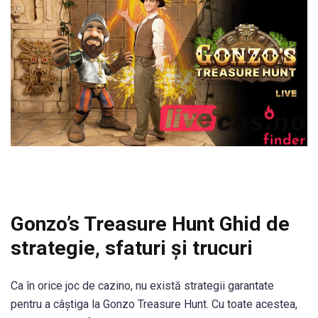
Gonzo’s Treasure Hunt
Ghid de
strategie, sfaturi și trucuri
Ca în orice joc de cazino, nu există strategii garantate
pentru a câștiga la Gonzo Treasure Hunt. Cu toate acestea,