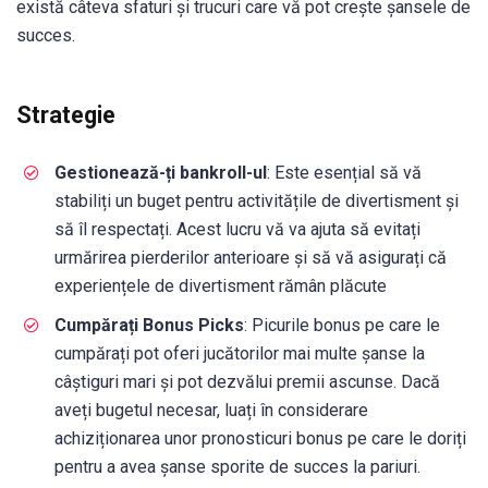
există câteva sfaturi și trucuri care vă pot crește șansele de
succes.
Strategie
Gestionează-ți bankroll-ul
: Este esențial să vă
stabiliți un buget pentru activitățile de divertisment și
să îl respectați. Acest lucru vă va ajuta să evitați
urmărirea pierderilor anterioare și să vă asigurați că
experiențele de divertisment rămân plăcute
Cumpărați Bonus Picks
: Picurile bonus pe care le
cumpărați pot oferi jucătorilor mai multe șanse la
câștiguri mari și pot dezvălui premii ascunse. Dacă
aveți bugetul necesar, luați în considerare
achiziționarea unor pronosticuri bonus pe care le doriți
pentru a avea șanse sporite de succes la pariuri.