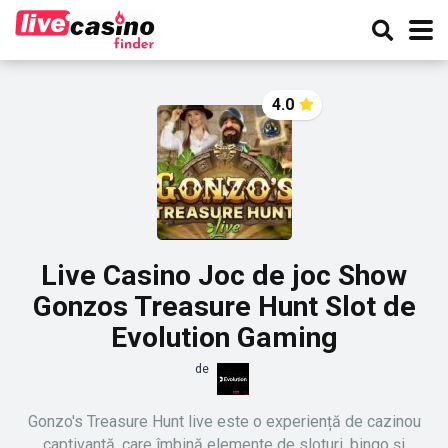
4.0
Live Casino Joc de joc Show
Gonzos Treasure Hunt Slot de
Evolution Gaming
de
Gonzo's Treasure Hunt live este o experiență de cazinou
captivantă, care îmbină elemente de sloturi, bingo și