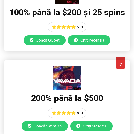
100% până la $200 și 25 spins
5.0
Joacă GGbet
Citiți recenzia
2
200% până la $500
5.0
Joacă VAVADA
Citiți recenzia