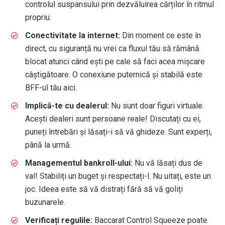
controlul suspansului prin dezvăluirea cărților în ritmul
propriu.
Conectivitate la internet:
Din moment ce este în
direct, cu siguranță nu vrei ca fluxul tău să rămână
blocat atunci când ești pe cale să faci acea mișcare
câștigătoare. O conexiune puternică și stabilă este
BFF-ul tău aici.
Implică-te cu dealerul:
Nu sunt doar figuri virtuale.
Acești dealeri sunt persoane reale! Discutați cu ei,
puneți întrebări și lăsați-i să vă ghideze. Sunt experți,
până la urmă.
Managementul bankroll-ului:
Nu vă lăsați dus de
val! Stabiliți un buget și respectați-l. Nu uitați, este un
joc. Ideea este să vă distrați fără să vă goliți
buzunarele.
Verificați regulile:
Baccarat Control Squeeze poate