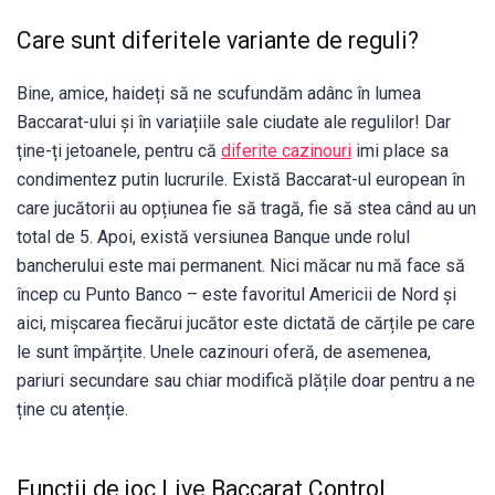
Care sunt diferitele variante de reguli?
Bine, amice, haideți să ne scufundăm adânc în lumea
Baccarat-ului și în variațiile sale ciudate ale regulilor! Dar
ține-ți jetoanele, pentru că
diferite cazinouri
imi place sa
condimentez putin lucrurile. Există Baccarat-ul european în
care jucătorii au opțiunea fie să tragă, fie să stea când au un
total de 5. Apoi, există versiunea Banque unde rolul
bancherului este mai permanent. Nici măcar nu mă face să
încep cu Punto Banco – este favoritul Americii de Nord și
aici, mișcarea fiecărui jucător este dictată de cărțile pe care
le sunt împărțite. Unele cazinouri oferă, de asemenea,
pariuri secundare sau chiar modifică plățile doar pentru a ne
ține cu atenție.
Funcții de joc Live Baccarat Control