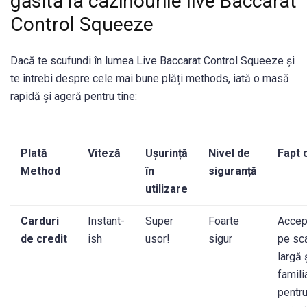
găsită la cazinourile live Baccarat
Control Squeeze
Dacă te scufundi în lumea Live Baccarat Control Squeeze și
te întrebi despre cele mai bune plăți methods, iată o masă
rapidă și ageră pentru tine:
Plată
Viteză
Ușurință
Nivel de
Fapt 
Method
în
siguranță
utilizare
Carduri
Instant-
Super
Foarte
Accep
de credit
ish
usor!
sigur
pe sc
largă 
famili
pentr