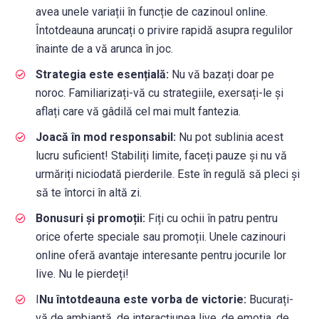
avea unele variații în funcție de cazinoul online.
Întotdeauna aruncați o privire rapidă asupra regulilor
înainte de a vă arunca în joc.
Strategia este esențială:
Nu vă bazați doar pe
noroc. Familiarizați-vă cu strategiile, exersați-le și
aflați care vă gâdilă cel mai mult fantezia.
Joacă în mod responsabil:
Nu pot sublinia acest
lucru suficient! Stabiliți limite, faceți pauze și nu vă
urmăriți niciodată pierderile. Este în regulă să pleci și
să te întorci în altă zi.
Bonusuri și promoții:
Fiți cu ochii în patru pentru
orice oferte speciale sau promoții. Unele cazinouri
online oferă avantaje interesante pentru jocurile lor
live. Nu le pierdeți!
I
Nu întotdeauna este vorba de victorie:
Bucurați-
vă de ambianță, de interacțiunea live, de emoția, de