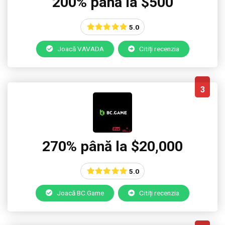
200% până la $500
5.0
Joacă VAVADA
Citiți recenzia
3
270% până la $20,000
5.0
Joacă BC.Game
Citiți recenzia