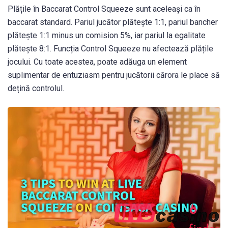
Plățile în Baccarat Control Squeeze sunt aceleași ca în
baccarat standard. Pariul jucător plătește 1:1, pariul bancher
plătește 1:1 minus un comision 5%, iar pariul la egalitate
plătește 8:1. Funcția Control Squeeze nu afectează plățile
jocului. Cu toate acestea, poate adăuga un element
suplimentar de entuziasm pentru jucătorii cărora le place să
dețină controlul.