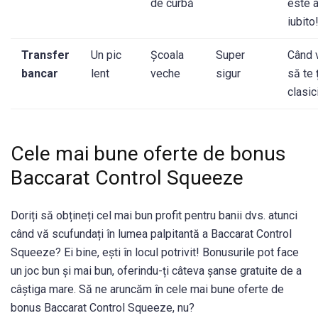
de curbă
este a
iubito
Transfer
Un pic
Şcoala
Super
Când 
bancar
lent
veche
sigur
să te 
clasic
Cele mai bune oferte de bonus
Baccarat Control Squeeze
Doriți să obțineți cel mai bun profit pentru banii dvs. atunci
când vă scufundați în lumea palpitantă a Baccarat Control
Squeeze? Ei bine, ești în locul potrivit! Bonusurile pot face
un joc bun și mai bun, oferindu-ți câteva șanse gratuite de a
câștiga mare. Să ne aruncăm în cele mai bune oferte de
bonus Baccarat Control Squeeze, nu?