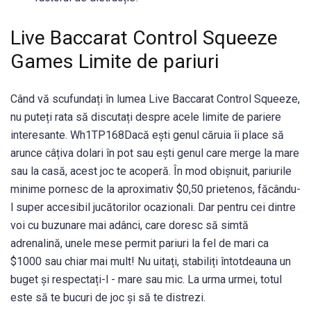
Live Baccarat Control Squeeze
Games Limite de pariuri
Când vă scufundați în lumea Live Baccarat Control Squeeze,
nu puteți rata să discutați despre acele limite de pariere
interesante. Wh1TP168Dacă ești genul căruia îi place să
arunce câțiva dolari în pot sau ești genul care merge la mare
sau la casă, acest joc te acoperă. În mod obișnuit, pariurile
minime pornesc de la aproximativ $0,50 prietenos, făcându-
l super accesibil jucătorilor ocazionali. Dar pentru cei dintre
voi cu buzunare mai adânci, care doresc să simtă
adrenalină, unele mese permit pariuri la fel de mari ca
$1000 sau chiar mai mult! Nu uitați, stabiliți întotdeauna un
buget și respectați-l - mare sau mic. La urma urmei, totul
este să te bucuri de joc și să te distrezi.