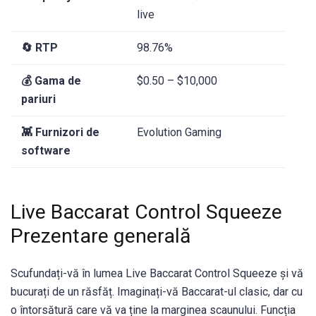
live
🔄 RTP
98.76%
💰 Gama de
$0.50 – $10,000
pariuri
👾 Furnizori de
Evolution Gaming
software
Live Baccarat Control Squeeze
Prezentare generală
Scufundați-vă în lumea Live Baccarat Control Squeeze și vă
bucurați de un răsfăț. Imaginați-vă Baccarat-ul clasic, dar cu
o întorsătură care vă va ține la marginea scaunului. Funcția