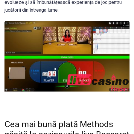
evolueze și să îmbunătățească experiența de joc pentru
jucătorii din întreaga lume.
Cea mai bună plată Methods