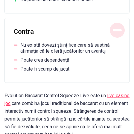
Contra
Nu există dovezi științifice care să susțină
afirmația că le oferă jucătorilor un avantaj
Poate crea dependență
Poate fi scump de jucat
Evolution Baccarat Control Squeeze Live este un
live casino
joc
care combină jocul tradițional de baccarat cu un element
interactiv numit control squeeze. Strângerea de control
permite jucătorilor să strângă fizic cărțile înainte ca acestea
să fie dezvăluite, ceea ce se spune că le oferă mai mult