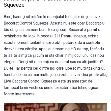
Squeeze
Bine, haideți să intrăm în esențialul funcțiilor de joc Live
Baccarat Control Squeeze. Acesta nu este doar Baccarat-ul
tău obișnuit, oameni buni. E ca și cum Baccarat a primit o
schimbare de look în secolul 21! Pentru început, există
acest moment tentant în care obții puterea de a controla
dezvăluirea cărților. Apoi, ai streaming HD de top, făcându-
te să te simți ca și cum ai sta chiar în mijlocul unui cazinou
elegant. Doriți să discutați cu dealerul sau cu alți jucători?
Du-te! Iar pentru cei dintre noi care iubesc multi-tasking-ul,
funcția de joc cu mai multe jocuri este un vis. Una peste alta,
Live Baccarat Control Squeeze este un amestec de
farmecul lumii vechi cu unele caracteristici tehnologice
foarte interesante.