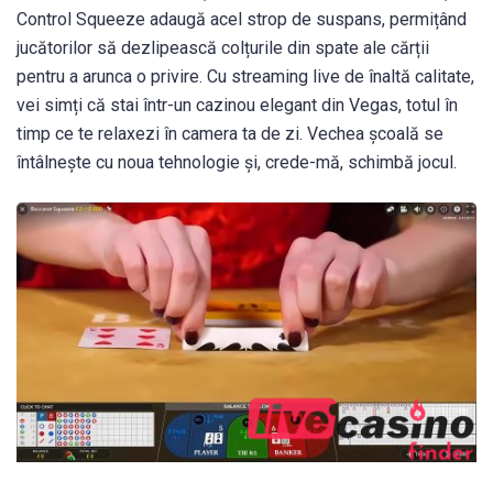
Control Squeeze adaugă acel strop de suspans, permițând
jucătorilor să dezlipească colțurile din spate ale cărții
pentru a arunca o privire. Cu streaming live de înaltă calitate,
vei simți că stai într-un cazinou elegant din Vegas, totul în
timp ce te relaxezi în camera ta de zi. Vechea școală se
întâlnește cu noua tehnologie și, crede-mă, schimbă jocul.