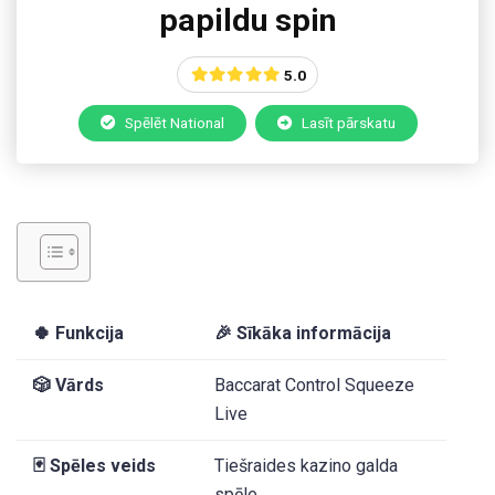
papildu spin
5.0
Spēlēt National
Lasīt pārskatu
🍀 Funkcija
🎉 Sīkāka informācija
🎲 Vārds
Baccarat Control Squeeze
Live
🃏 Spēles veids
Tiešraides kazino galda
spēle