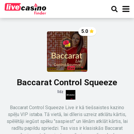
5.0
Baccarat Control Squeeze
līdz
Baccarat Control Squeeze Live ir kā tiešsaistes kazino
spēļu VIP istaba. Tā vietā, lai dīleris uzreiz atklātu kārtis,
spēlētāji iegūst spēku "saspiest" un lēnām atklāt kārtis, lai
radītu papildu spriedzi. Tas viss ir klasiskās Baccarat