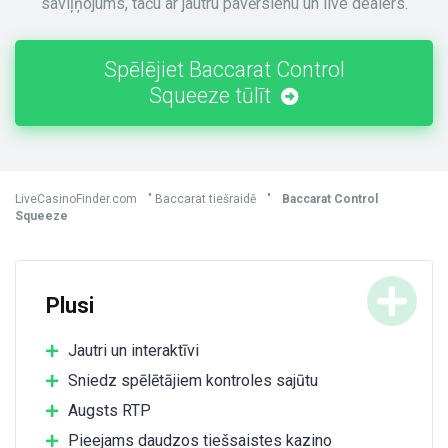
saviļņojums, taču ar jautru pavērsienu un live dealers.
Spēlējiet Baccarat Control
Squeeze tūlīt
LiveCasinoFinder.com
"
Baccarat tiešraidē
"
Baccarat Control
Squeeze
Plusi
Jautri un interaktīvi
Sniedz spēlētājiem kontroles sajūtu
Augsts RTP
Pieejams daudzos tiešsaistes kazino