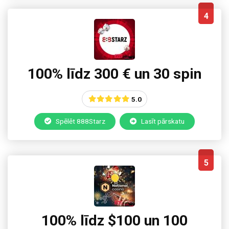
4
100% līdz 300 € un 30 spin
5.0
Spēlēt 888Starz
Lasīt pārskatu
5
100% līdz $100 un 100