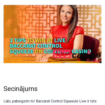
Secinājums
Labi, pabeigsim to! Baccarat Control Squeeze Live ir īsts