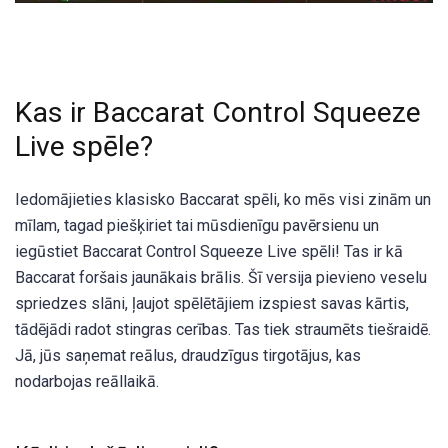
Kas ir Baccarat Control Squeeze
Live spēle?
Iedomājieties klasisko Baccarat spēli, ko mēs visi zinām un
mīlam, tagad piešķiriet tai mūsdienīgu pavērsienu un
iegūstiet Baccarat Control Squeeze Live spēli! Tas ir kā
Baccarat foršais jaunākais brālis. Šī versija pievieno veselu
spriedzes slāni, ļaujot spēlētājiem izspiest savas kārtis,
tādējādi radot stingras cerības. Tas tiek straumēts tiešraidē.
Jā, jūs saņemat reālus, draudzīgus tirgotājus, kas
nodarbojas reāllaikā.