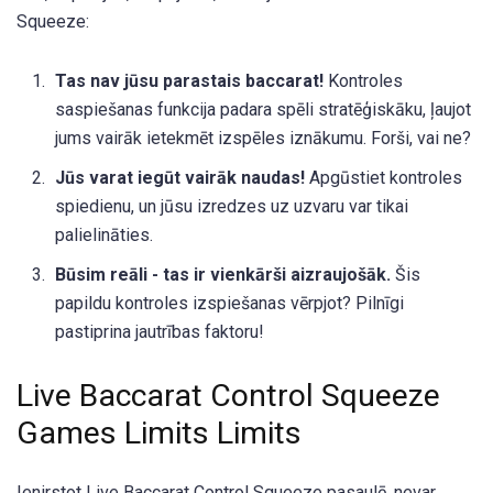
Squeeze:
Tas nav jūsu parastais baccarat!
Kontroles
saspiešanas funkcija padara spēli stratēģiskāku, ļaujot
jums vairāk ietekmēt izspēles iznākumu. Forši, vai ne?
Jūs varat iegūt vairāk naudas!
Apgūstiet kontroles
spiedienu, un jūsu izredzes uz uzvaru var tikai
palielināties.
Būsim reāli - tas ir vienkārši aizraujošāk.
Šis
papildu kontroles izspiešanas vērpjot? Pilnīgi
pastiprina jautrības faktoru!
Live Baccarat Control Squeeze
Games Limits Limits
Ienirstot Live Baccarat Control Squeeze pasaulē, nevar