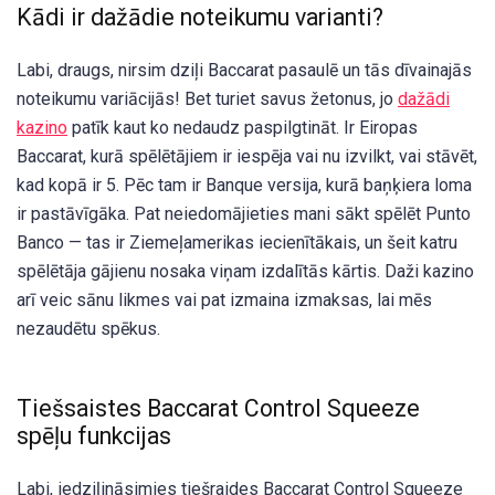
Kādi ir dažādie noteikumu varianti?
Labi, draugs, nirsim dziļi Baccarat pasaulē un tās dīvainajās
noteikumu variācijās! Bet turiet savus žetonus, jo
dažādi
kazino
patīk kaut ko nedaudz paspilgtināt. Ir Eiropas
Baccarat, kurā spēlētājiem ir iespēja vai nu izvilkt, vai stāvēt,
kad kopā ir 5. Pēc tam ir Banque versija, kurā baņķiera loma
ir pastāvīgāka. Pat neiedomājieties mani sākt spēlēt Punto
Banco — tas ir Ziemeļamerikas iecienītākais, un šeit katru
spēlētāja gājienu nosaka viņam izdalītās kārtis. Daži kazino
arī veic sānu likmes vai pat izmaina izmaksas, lai mēs
nezaudētu spēkus.
Tiešsaistes Baccarat Control Squeeze
spēļu funkcijas
Labi, iedziļināsimies tiešraides Baccarat Control Squeeze