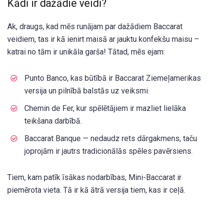
Kādi ir dažādie veidi?
Ak, draugs, kad mēs runājam par dažādiem Baccarat
veidiem, tas ir kā ienirt maisā ar jauktu konfekšu maisu –
katrai no tām ir unikāla garša! Tātad, mēs ejam:
Punto Banco, kas būtībā ir Baccarat Ziemeļamerikas
versija un pilnībā balstās uz veiksmi.
Chemin de Fer, kur spēlētājiem ir mazliet lielāka
teikšana darbībā.
Baccarat Banque — nedaudz rets dārgakmens, taču
joprojām ir jautrs tradicionālās spēles pavērsiens.
Tiem, kam patīk īsākas nodarbības, Mini-Baccarat ir
piemērota vieta. Tā ir kā ātrā versija tiem, kas ir ceļā.