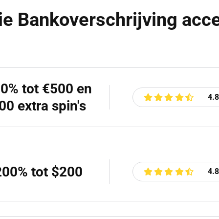
ie Bankoverschrijving acce
0% tot €500 en
4.
00 extra spin's
200% tot $200
4.