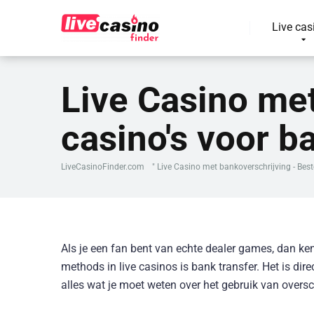
Live cas
Live Casino met
casino's voor b
LiveCasinoFinder.com
"
Live Casino met bankoverschrijving - Best
Als je een fan bent van echte dealer games, dan k
methods in live casinos is bank transfer. Het is dir
alles wat je moet weten over het gebruik van overs