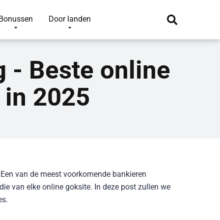
Bonussen
Door landen
 - Beste online
 in 2025
jn. Een van de meest voorkomende bankieren
die van elke online goksite. In deze post zullen we
es.