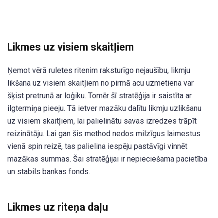
Likmes uz visiem skaitļiem
Ņemot vērā ruletes ritenim raksturīgo nejaušību, likmju
likšana uz visiem skaitļiem no pirmā acu uzmetiena var
šķist pretrunā ar loģiku. Tomēr šī stratēģija ir saistīta ar
ilgtermiņa pieeju. Tā ietver mazāku dalītu likmju uzlikšanu
uz visiem skaitļiem, lai palielinātu savas izredzes trāpīt
reizinātāju. Lai gan šis method nedos milzīgus laimestus
vienā spin reizē, tas palielina iespēju pastāvīgi vinnēt
mazākas summas. Šai stratēģijai ir nepieciešama pacietība
un stabils bankas fonds.
Likmes uz riteņa daļu