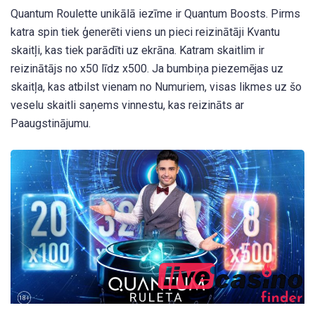
Quantum Roulette unikālā iezīme ir Quantum Boosts. Pirms
katra spin tiek ģenerēti viens un pieci reizinātāji Kvantu
skaitļi, kas tiek parādīti uz ekrāna. Katram skaitlim ir
reizinātājs no x50 līdz x500. Ja bumbiņa piezemējas uz
skaitļa, kas atbilst vienam no Numuriem, visas likmes uz šo
veselu skaitli saņems vinnestu, kas reizināts ar
Paaugstinājumu.