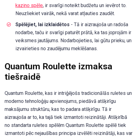
kazino spēle
, ir svarīgi noteikt budžetu un ievērot to.
Neuzliekiet vairāk, nekā varat atļauties zaudēt.
Spēlējiet, lai izklaidētos
- Tā ir aizraujoša un radoša
nodarbe, taču ir svarīgi paturēt prātā, ka tas joprojām ir
veiksmes jautājums. Nodarbojieties, lai gūtu prieku, un
izvairieties no zaudējumu meklēšanas.
Quantum Roulette izmaksa
tiešraidē
Quantum Roulette, kas ir intriģējošs tradicionālās ruletes un
moderno tehnoloģiju apvienojums, piedāvā atšķirīgu
maksājumu struktūru, kas to padara atšķirīgu. Tā ir
aizraujoša ar to, ka tajā tiek izmantoti reizinātāji. Atšķirībā
no standarta ruletes spēlēm Quantum Roulette spēlē tiek
izmantoti pēc nejaušības principa izvēlēti reizinātāji, kas var