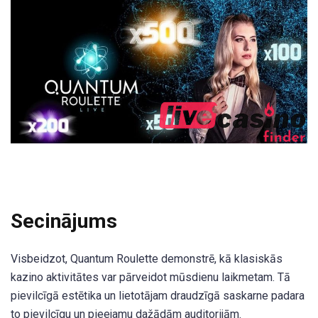
Secinājums
Visbeidzot, Quantum Roulette demonstrē, kā klasiskās
kazino aktivitātes var pārveidot mūsdienu laikmetam. Tā
pievilcīgā estētika un lietotājam draudzīgā saskarne padara
to pievilcīgu un pieejamu dažādām auditorijām.