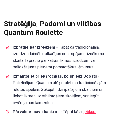
Stratēģija, Padomi un viltības
Quantum Roulette
Izpratne par izredzēm
- Tāpat kā tradicionālajā,
izredzes laimēt ir atkarīgas no iespējamo iznākumu
skaita. Izpratne par katras likmes izredzēm var
palīdzēt jums pieņemt pamatotākus lēmumus.
Izmantojiet priekšrocības, ko sniedz Boosts
-
Palielinājumi Quantum atšķir ruleti no tradicionālajām
ruletes spēlēm. Sekojot līdzi īpašajiem skaitļiem un
liekot likmes uz atbilstošiem skaitļiem, var iegūt
ievērojamus laimestus.
Pārvaldiet savu bankroll
- Tāpat kā ar
jebkura