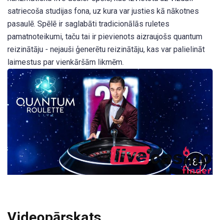
satriecoša studijas fona, uz kura var justies kā nākotnes
pasaulē. Spēlē ir saglabāti tradicionālās ruletes
pamatnoteikumi, taču tai ir pievienots aizraujošs quantum
reizinātāju - nejauši ģenerētu reizinātāju, kas var palielināt
laimestus par vienkāršām likmēm.
Videopārskats