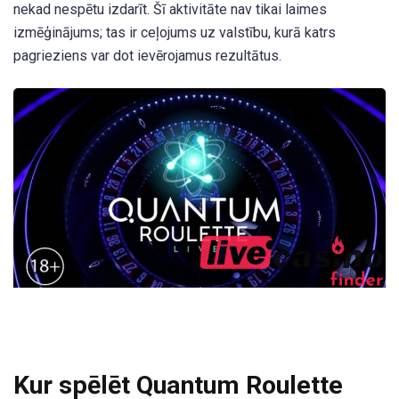
nekad nespētu izdarīt. Šī aktivitāte nav tikai laimes
izmēģinājums; tas ir ceļojums uz valstību, kurā katrs
pagrieziens var dot ievērojamus rezultātus.
Kur spēlēt Quantum Roulette