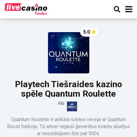
5.0
Playtech Tiešraides kazino
spēle Quantum Roulette
līdz
Quantum Roulette ir unikāla ruletes versija ar Quantum
Boost funkciju. Tā ietver nejauši ģenerētus kvantu skaitļus
ar reizinātājiem līdz pat 500x.