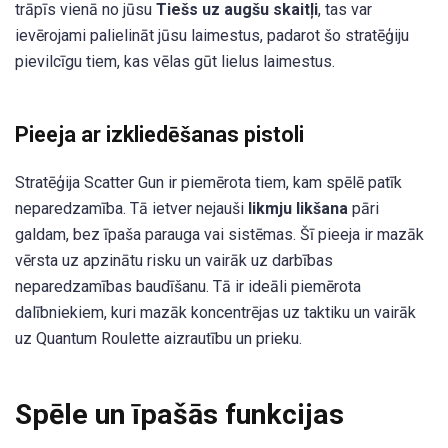
trāpīs vienā no jūsu
Tiešs uz augšu skaitļi
, tas var
ievērojami palielināt jūsu laimestus, padarot šo stratēģiju
pievilcīgu tiem, kas vēlas gūt lielus laimestus.
Pieeja ar izkliedēšanas pistoli
Stratēģija Scatter Gun ir piemērota tiem, kam spēlē patīk
neparedzamība. Tā ietver nejauši
likmju likšana
pāri
galdam, bez īpaša parauga vai sistēmas. Šī pieeja ir mazāk
vērsta uz apzinātu risku un vairāk uz darbības
neparedzamības baudīšanu. Tā ir ideāli piemērota
dalībniekiem, kuri mazāk koncentrējas uz taktiku un vairāk
uz Quantum Roulette aizrautību un prieku.
Spēle un īpašās funkcijas