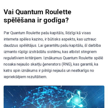
Vai Quantum Roulette
spēlēšana ir godīga?
Par Quantum Roulette pašu kapitāls, līdzīgi kā visas
interneta spēles kazino, ir būtisks aspekts, kas uztrauc
daudzus spēlētājus. Lai garantētu pašu kapitālu, šī darbība
izmanto rūpīgi izstrādātu sistēmu, kas atbilst stingriem
regulatīviem kritērijiem. Iznākumus Quantum Roulette spēlē
nosaka nejaušo skaitļu ģenerators (RNG), kas garantē, ka
katrs spin iznākums ir pilnīgi nejaušs un neatkarīgs no
iepriekšējiem rezultātiem.