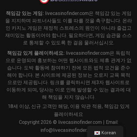
책임감 있는 게임:
livecasinofinder.com은 책임감 있는 게임
을 지지하며 파트너사들도 이를 따를 것을 촉구합니다. 온라
인 카지노 게임은 재정적 스트레스의 원인이 아니라 즐겁고
재미있는 활동이어야 합니다. 필요하다면, 게임 습관을 스스
로 통제할 수 있도록 한 걸음 물러서십시오.
책임감 있게 플레이하세요:
livecasinofinder.com은 독립적
으로 운영되며 홍보하는 어떤 웹사이트와도 제휴 관계가 없
습니다. 도박 활동에 참여하기 전에 모든 법적 요건을 준수
해야 합니다. 본 사이트에 제공된 정보는 오로지 교육 목적
으로만 제공됩니다. 링크를 클릭하시면 제3자 웹사이트로
이동하게 되며, 당사는 이로 인해 발생할 수 있는 결과에 대
해 책임을 지지 않습니다.
18세 이상, 신규 고객만 해당, 이용 약관 적용, 책임감 있게
플레이하세요
Copyright 2026 © livecasinofinder.com | Email:
info@livecasinofinder.com
Korean