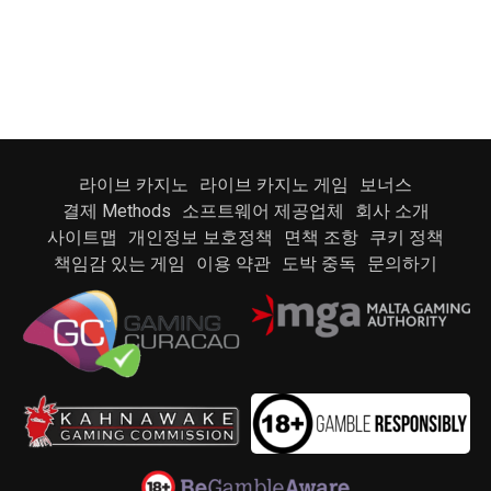
라이브 카지노
라이브 카지노 게임
보너스
결제 Methods
소프트웨어 제공업체
회사 소개
사이트맵
개인정보 보호정책
면책 조항
쿠키 정책
책임감 있는 게임
이용 약관
도박 중독
문의하기