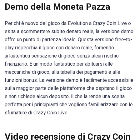
Demo della Moneta Pazza
Per chi è nuovo del gioco da Evolution a Crazy Coin Live o
esita a scommettere subito denaro reale, la versione demo
offre un punto di partenza ideale. Questa versione free-to-
play rispecchia il gioco con denaro reale, fornendo
un'autentica sensazione di gioco senza alcun rischio
finanziario. È un modo fantastico per abituarsi alle
meccaniche di gioco, alla tabella dei pagamenti e alle
funzioni bonus. La versione demo è facilmente accessibile
sulla maggior parte delle piattaforme che ospitano il gioco
e non richiede alcun deposito, il che la rende una scelta
perfetta per i principianti che vogliono familiarizzare con le
sfumature di Crazy Coin Live.
Video recensione di Crazy Coin