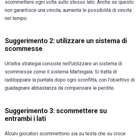
scommettere ogni volta sullo stesso lato. Anche se questo
non garantisce una vincita, aumenta le possibilità di vincita
nel tempo.
Suggerimento 2: utilizzare un sistema di
scommesse
Un'altra strategia consiste nell'utilizzare un sistema di
scommesse come il sistema Martingala. Si tratta di
raddoppiare la puntata dopo ogni sconfitta, con l'obiettivo di
guadagnare abbastanza da compensare le perdite.
Suggerimento 3: scommettere su
entrambi i lati
Alcuni giocatori scommettono sia su testa che su croce