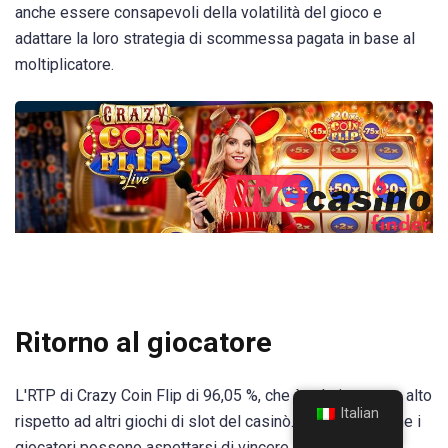
anche essere consapevoli della volatilità del gioco e
adattare la loro strategia di scommessa pagata in base al
moltiplicatore.
Ritorno al giocatore
L'RTP di Crazy Coin Flip di 96,05 %, che è relativamente alto
Italian
rispetto ad altri giochi di slot del casinò. Ciò significa che i
giocatori possono aspettarsi di vincere $96,50 per ogni