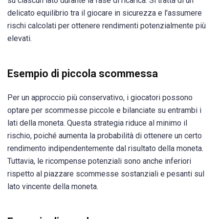
su ciascun lato durante la fase di ricarica. Si tratta di un
delicato equilibrio tra il giocare in sicurezza e l'assumere
rischi calcolati per ottenere rendimenti potenzialmente più
elevati.
Esempio di piccola scommessa
Per un approccio più conservativo, i giocatori possono
optare per scommesse piccole e bilanciate su entrambi i
lati della moneta. Questa strategia riduce al minimo il
rischio, poiché aumenta la probabilità di ottenere un certo
rendimento indipendentemente dal risultato della moneta.
Tuttavia, le ricompense potenziali sono anche inferiori
rispetto al piazzare scommesse sostanziali e pesanti sul
lato vincente della moneta.