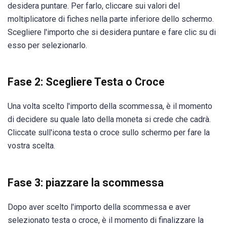
desidera puntare. Per farlo, cliccare sui valori del
moltiplicatore di fiches nella parte inferiore dello schermo.
Scegliere l'importo che si desidera puntare e fare clic su di
esso per selezionarlo.
Fase 2: Scegliere Testa o Croce
Una volta scelto l'importo della scommessa, è il momento
di decidere su quale lato della moneta si crede che cadrà.
Cliccate sull'icona testa o croce sullo schermo per fare la
vostra scelta.
Fase 3: piazzare la scommessa
Dopo aver scelto l'importo della scommessa e aver
selezionato testa o croce, è il momento di finalizzare la