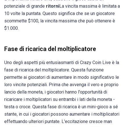
potenziale di grande
ritorni
La vincita massima è limitata a
10 volte la puntata. Questo significa che se un giocatore
scommette $100, la vincita massima che può ottenere è
$1.000.
Fase di ricarica del moltiplicatore
Uno degli aspetti più entusiasmanti di Crazy Coin Live è la
fase di ricarica del moltiplicatore. Questa funzione
permette ai giocatori di aumentare in modo significativo le
loro vincite potenziali. Prima che avvenga il vero e proprio
lancio della moneta, i giocatori hanno l'opportunità di
ricaricare i moltiplicatori su entrambi i lati della moneta -
testa o croce. Questa fase di ricarica è un mini-gioco a sé
stante, in cui i giocatori possono aumentare i moltiplicatori
effettuando ulteriori puntate. L'eccitazione cresce man