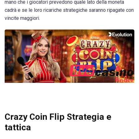
mano che i giocatori prevedono quale lato della moneta
cadrà e se le loro ricariche strategiche saranno ripagate con
vincite maggiori.
Crazy Coin Flip Strategia e
tattica