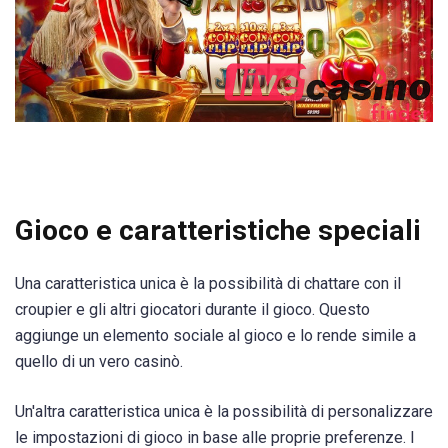
Gioco e caratteristiche speciali
Una caratteristica unica è la possibilità di chattare con il
croupier e gli altri giocatori durante il gioco. Questo
aggiunge un elemento sociale al gioco e lo rende simile a
quello di un vero casinò.
Un'altra caratteristica unica è la possibilità di personalizzare
le impostazioni di gioco in base alle proprie preferenze. I