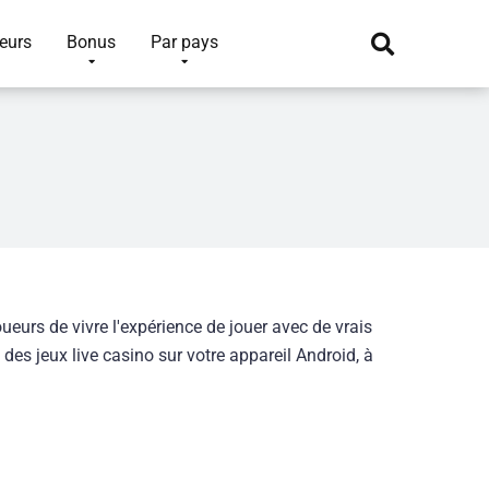
eurs
Bonus
Par pays
ueurs de vivre l'expérience de jouer avec de vrais
des jeux live casino sur votre appareil Android, à