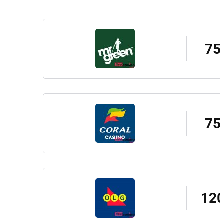
75
75
12