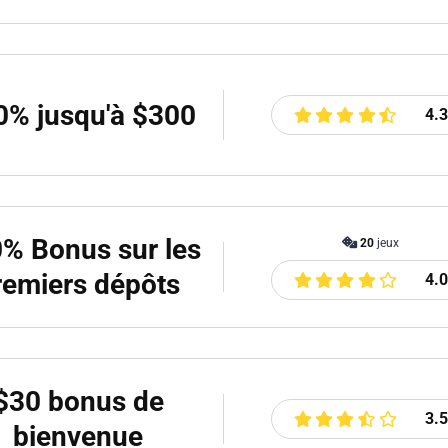
0% jusqu'à $300
4.
% Bonus sur les
20
jeux
remiers dépôts
4.
$30 bonus de
3.
bienvenue