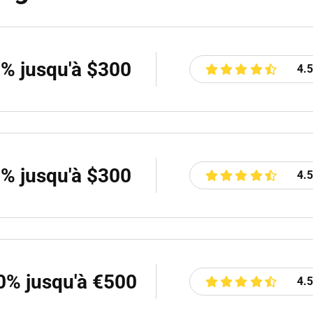
% jusqu'à $300
4.
% jusqu'à $300
4.
0% jusqu'à €500
4.