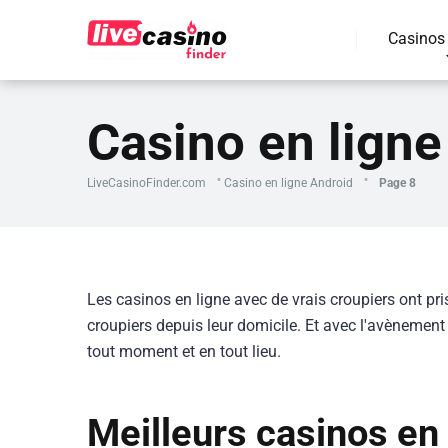
Casinos 
Casino en ligne
LiveCasinoFinder.com
"
Casino en ligne Android
"
Page 8
Les casinos en ligne avec de vrais croupiers ont pri
croupiers depuis leur domicile. Et avec l'avènement 
tout moment et en tout lieu.
Meilleurs casinos en