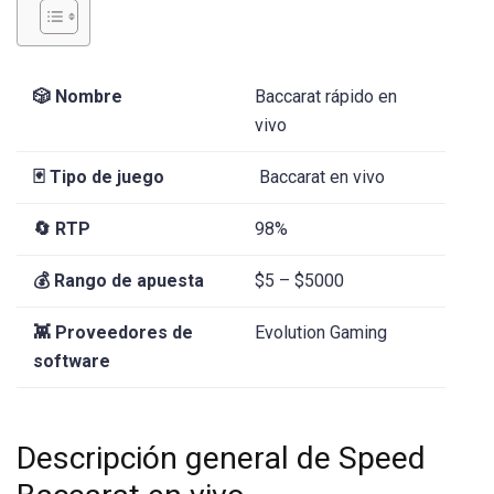
🎲 Nombre
Baccarat rápido en
vivo
🃏 Tipo de juego
Baccarat en vivo
🔄 RTP
98%
💰 Rango de apuesta
$5 – $5000
👾 Proveedores de
Evolution Gaming
software
Descripción general de Speed