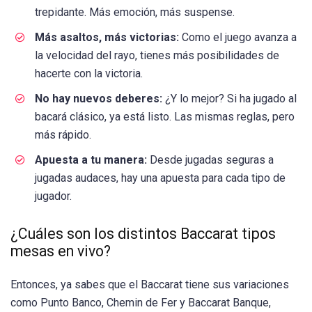
trepidante. Más emoción, más suspense.
Más asaltos, más victorias:
Como el juego avanza a
la velocidad del rayo, tienes más posibilidades de
hacerte con la victoria.
No hay nuevos deberes:
¿Y lo mejor? Si ha jugado al
bacará clásico, ya está listo. Las mismas reglas, pero
más rápido.
Apuesta a tu manera:
Desde jugadas seguras a
jugadas audaces, hay una apuesta para cada tipo de
jugador.
¿Cuáles son los distintos Baccarat tipos
mesas en vivo?
Entonces, ya sabes que el Baccarat tiene sus variaciones
como Punto Banco, Chemin de Fer y Baccarat Banque,