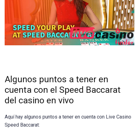
Algunos puntos a tener en
cuenta con el Speed Baccarat
del casino en vivo
Aquí hay algunos puntos a tener en cuenta con Live Casino
Speed Baccarat: