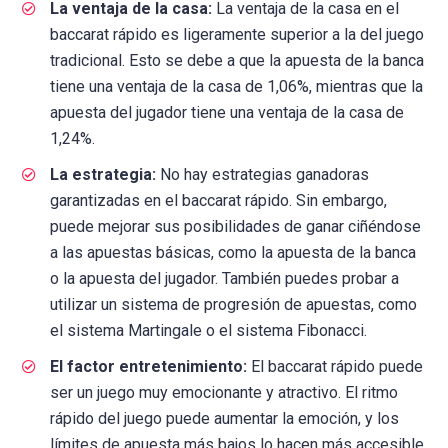
La ventaja de la casa:
La ventaja de la casa en el
baccarat rápido es ligeramente superior a la del juego
tradicional. Esto se debe a que la apuesta de la banca
tiene una ventaja de la casa de 1,06%, mientras que la
apuesta del jugador tiene una ventaja de la casa de
1,24%.
La estrategia:
No hay estrategias ganadoras
garantizadas en el baccarat rápido. Sin embargo,
puede mejorar sus posibilidades de ganar ciñéndose
a las apuestas básicas, como la apuesta de la banca
o la apuesta del jugador. También puedes probar a
utilizar un sistema de progresión de apuestas, como
el sistema Martingale o el sistema Fibonacci.
El factor entretenimiento:
El baccarat rápido puede
ser un juego muy emocionante y atractivo. El ritmo
rápido del juego puede aumentar la emoción, y los
límites de apuesta más bajos lo hacen más accesible