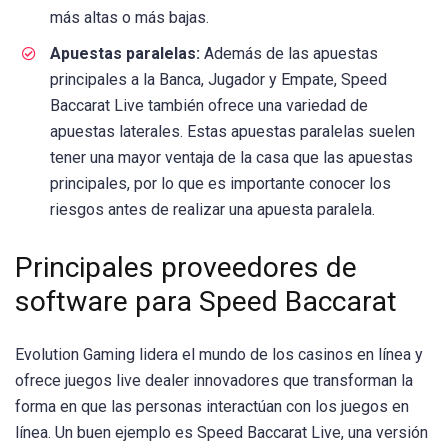
más altas o más bajas.
Apuestas paralelas:
Además de las apuestas
principales a la Banca, Jugador y Empate, Speed
Baccarat Live también ofrece una variedad de
apuestas laterales. Estas apuestas paralelas suelen
tener una mayor ventaja de la casa que las apuestas
principales, por lo que es importante conocer los
riesgos antes de realizar una apuesta paralela.
Principales proveedores de
software para Speed Baccarat
Evolution Gaming lidera el mundo de los casinos en línea y
ofrece juegos live dealer innovadores que transforman la
forma en que las personas interactúan con los juegos en
línea. Un buen ejemplo es Speed Baccarat Live, una versión