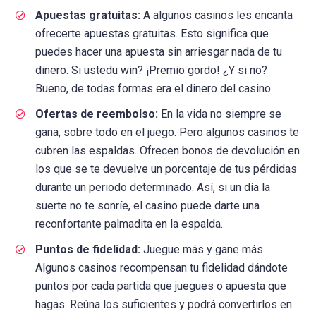
Apuestas gratuitas:
A algunos casinos les encanta
ofrecerte apuestas gratuitas. Esto significa que
puedes hacer una apuesta sin arriesgar nada de tu
dinero. Si ustedu win? ¡Premio gordo! ¿Y si no?
Bueno, de todas formas era el dinero del casino.
Ofertas de reembolso:
En la vida no siempre se
gana, sobre todo en el juego. Pero algunos casinos te
cubren las espaldas. Ofrecen bonos de devolución en
los que se te devuelve un porcentaje de tus pérdidas
durante un periodo determinado. Así, si un día la
suerte no te sonríe, el casino puede darte una
reconfortante palmadita en la espalda.
Puntos de fidelidad:
Juegue más y gane más
Algunos casinos recompensan tu fidelidad dándote
puntos por cada partida que juegues o apuesta que
hagas. Reúna los suficientes y podrá convertirlos en