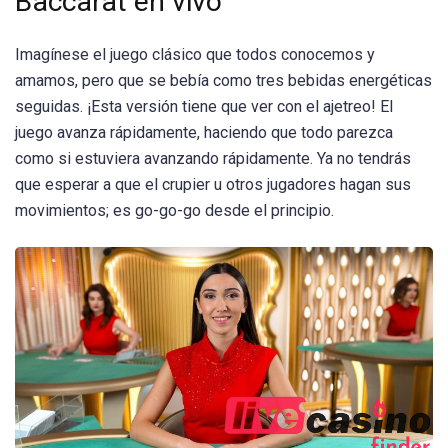
Baccarat en vivo
Imagínese el juego clásico que todos conocemos y
amamos, pero que se bebía como tres bebidas energéticas
seguidas. ¡Esta versión tiene que ver con el ajetreo! El
juego avanza rápidamente, haciendo que todo parezca
como si estuviera avanzando rápidamente. Ya no tendrás
que esperar a que el crupier u otros jugadores hagan sus
movimientos; es go-go-go desde el principio.