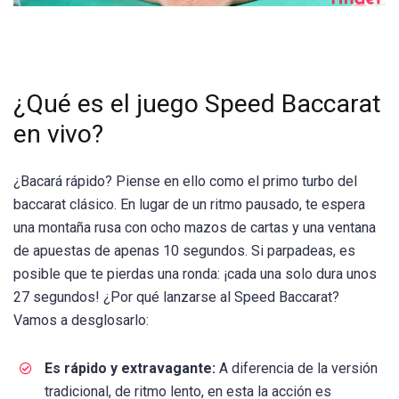
¿Qué es el juego Speed Baccarat
en vivo?
¿Bacará rápido? Piense en ello como el primo turbo del
baccarat clásico. En lugar de un ritmo pausado, te espera
una montaña rusa con ocho mazos de cartas y una ventana
de apuestas de apenas 10 segundos. Si parpadeas, es
posible que te pierdas una ronda: ¡cada una solo dura unos
27 segundos! ¿Por qué lanzarse al Speed Baccarat?
Vamos a desglosarlo:
Es rápido y extravagante:
A diferencia de la versión
tradicional, de ritmo lento, en esta la acción es