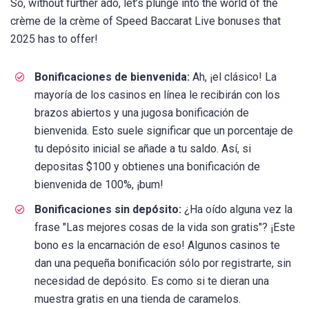
So, without further ado, let’s plunge into the world of the
crème de la crème of Speed Baccarat Live bonuses that
2025 has to offer!
Bonificaciones de bienvenida:
Ah, ¡el clásico! La
mayoría de los casinos en línea le recibirán con los
brazos abiertos y una jugosa bonificación de
bienvenida. Esto suele significar que un porcentaje de
tu depósito inicial se añade a tu saldo. Así, si
depositas $100 y obtienes una bonificación de
bienvenida de 100%, ¡bum!
Bonificaciones sin depósito:
¿Ha oído alguna vez la
frase "Las mejores cosas de la vida son gratis"? ¡Este
bono es la encarnación de eso! Algunos casinos te
dan una pequeña bonificación sólo por registrarte, sin
necesidad de depósito. Es como si te dieran una
muestra gratis en una tienda de caramelos.