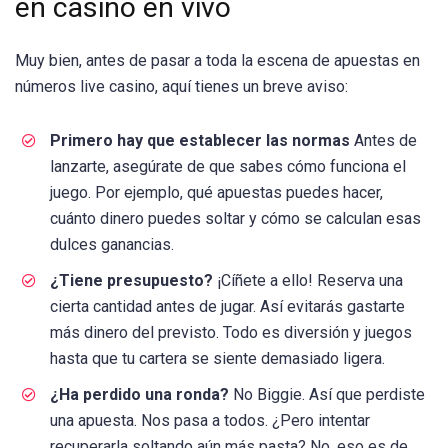
en casino en vivo
Muy bien, antes de pasar a toda la escena de apuestas en
números live casino, aquí tienes un breve aviso:
Primero hay que establecer las normas
Antes de
lanzarte, asegúrate de que sabes cómo funciona el
juego. Por ejemplo, qué apuestas puedes hacer,
cuánto dinero puedes soltar y cómo se calculan esas
dulces ganancias.
¿Tiene presupuesto?
¡Cíñete a ello! Reserva una
cierta cantidad antes de jugar. Así evitarás gastarte
más dinero del previsto. Todo es diversión y juegos
hasta que tu cartera se siente demasiado ligera.
¿Ha perdido una ronda?
No Biggie. Así que perdiste
una apuesta. Nos pasa a todos. ¿Pero intentar
recuperarla soltando aún más pasta? No, eso es de