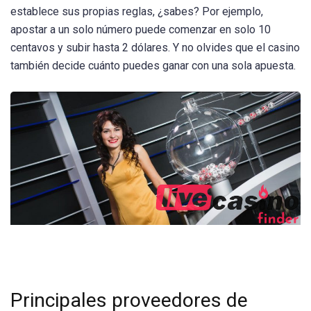
establece sus propias reglas, ¿sabes? Por ejemplo,
apostar a un solo número puede comenzar en solo 10
centavos y subir hasta 2 dólares. Y no olvides que el casino
también decide cuánto puedes ganar con una sola apuesta.
Principales proveedores de