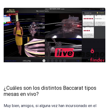
¿Cuáles son los distintos Baccarat tipos
mesas en vivo?
Muy bien, amigos, si alguna vez han incursionado en el