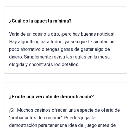
¿Cuál es la apuesta mínima?
Varía de un casino a otro, ¡pero hay buenas noticias!
Hay algoething para todos, ya sea que te sientas un
poco ahorrativo o tengas ganas de gastar algo de
dinero. Simplemente revisa las reglas en la mesa
elegida y encontrarás los detalles.
¿Existe una versión de demostración?
¡Sí! Muchos casinos ofrecen una especie de oferta de
"probar antes de comprar". Puedes jugar la
demostración para tener una idea del juego antes de