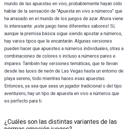
mundo de las apuestas en vivo, probablemente hayan oído
hablar de la sensación de "Apuesta en vivo a números" que
ha arrasado en el mundo de los juegos de azar. Ahora viene
lo interesante: ¡este juego tiene diferentes sabores! Sí,
aunque la premisa básica sigue siendo apostar a números,
hay varios tipos que le encantarán. Algunas versiones
pueden hacer que apuestes a números individuales, otras a
combinaciones de colores o incluso a números pares e
impares. También hay versiones temáticas, que te llevan
desde las luces de neón de Las Vegas hasta un entorno de
playa sereno, todo mientras haces esas apuestas.
Entonces, ya sea que seas un jugador tradicional o del tipo
aventurero, hay un tipo de apuesta en vivo a números que
es perfecto para ti.
¿Cuáles son las distintas variantes de las
normas emoción juegos?