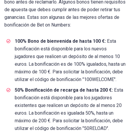
bono antes de reclamarlo. Algunos bonos tienen requisitos
de apuesta que debes cumplir antes de poder retirar tus
ganancias. Estas son algunas de las mejores ofertas de
bonificación de Bet on Numbers:
100% Bono de bienvenida de hasta 100 €:
Esta
bonificación está disponible para los nuevos
jugadores que realicen un depósito de al menos 10
euros. La bonificación es de 100% igualados, hasta un
máximo de 100 €. Para solicitar la bonificación, debe
utilizar el código de bonificación "100WELCOME".
50% Bonificación de recarga de hasta 200 €:
Esta
bonificación está disponible para los jugadores
existentes que realicen un depósito de al menos 20
euros. La bonificación es igualada 50%, hasta un
máximo de 200 €. Para solicitar la bonificación, debe
utilizar el código de bonificación "50RELOAD".