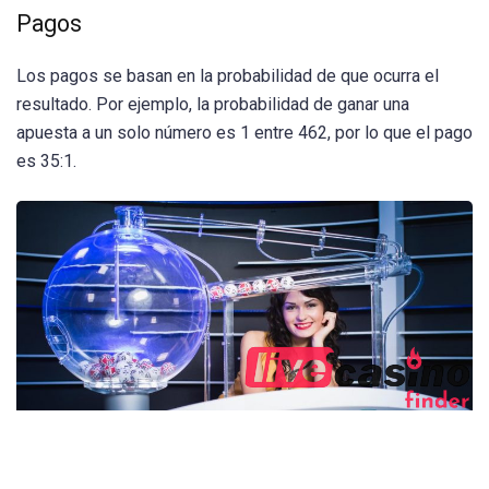
Pagos
Los pagos se basan en la probabilidad de que ocurra el
resultado. Por ejemplo, la probabilidad de ganar una
apuesta a un solo número es 1 entre 462, por lo que el pago
es 35:1.