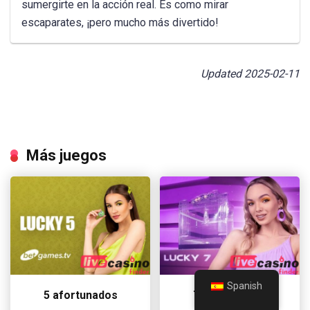
sumergirte en la acción real. Es como mirar
escaparates, ¡pero mucho más divertido!
Updated 2025-02-11
Más juegos
Spanish
5 afortunados
7 afortunados