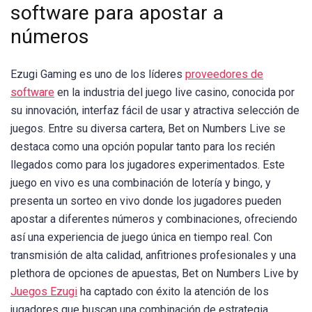
software para apostar a
números
Ezugi Gaming es uno de los líderes
proveedores de
software
en la industria del juego live casino, conocida por
su innovación, interfaz fácil de usar y atractiva selección de
juegos. Entre su diversa cartera, Bet on Numbers Live se
destaca como una opción popular tanto para los recién
llegados como para los jugadores experimentados. Este
juego en vivo es una combinación de lotería y bingo, y
presenta un sorteo en vivo donde los jugadores pueden
apostar a diferentes números y combinaciones, ofreciendo
así una experiencia de juego única en tiempo real. Con
transmisión de alta calidad, anfitriones profesionales y una
plethora de opciones de apuestas, Bet on Numbers Live by
Juegos Ezugi
ha captado con éxito la atención de los
jugadores que buscan una combinación de estrategia,