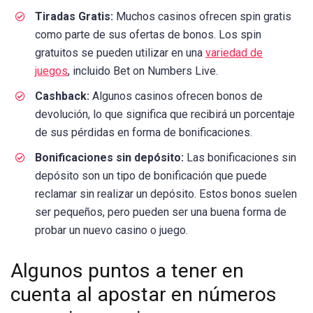
Tiradas Gratis:
Muchos casinos ofrecen spin gratis
como parte de sus ofertas de bonos. Los spin
gratuitos se pueden utilizar en una
variedad de
juegos
, incluido Bet on Numbers Live.
Cashback:
Algunos casinos ofrecen bonos de
devolución, lo que significa que recibirá un porcentaje
de sus pérdidas en forma de bonificaciones.
Bonificaciones sin depósito:
Las bonificaciones sin
depósito son un tipo de bonificación que puede
reclamar sin realizar un depósito. Estos bonos suelen
ser pequeños, pero pueden ser una buena forma de
probar un nuevo casino o juego.
Algunos puntos a tener en
cuenta al apostar en números