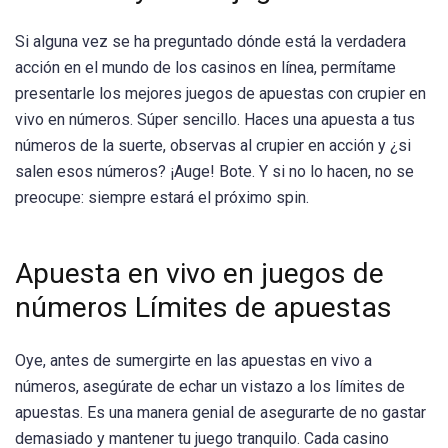
Si alguna vez se ha preguntado dónde está la verdadera
acción en el mundo de los casinos en línea, permítame
presentarle los mejores juegos de apuestas con crupier en
vivo en números. Súper sencillo. Haces una apuesta a tus
números de la suerte, observas al crupier en acción y ¿si
salen esos números? ¡Auge! Bote. Y si no lo hacen, no se
preocupe: siempre estará el próximo spin.
Apuesta en vivo en juegos de
números Límites de apuestas
Oye, antes de sumergirte en las apuestas en vivo a
números, asegúrate de echar un vistazo a los límites de
apuestas. Es una manera genial de asegurarte de no gastar
demasiado y mantener tu juego tranquilo. Cada casino