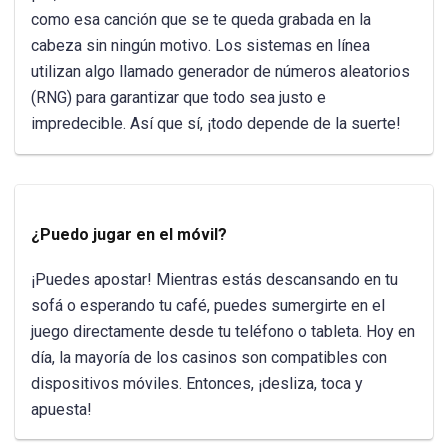
como esa canción que se te queda grabada en la
cabeza sin ningún motivo. Los sistemas en línea
utilizan algo llamado generador de números aleatorios
(RNG) para garantizar que todo sea justo e
impredecible. Así que sí, ¡todo depende de la suerte!
¿Puedo jugar en el móvil?
¡Puedes apostar! Mientras estás descansando en tu
sofá o esperando tu café, puedes sumergirte en el
juego directamente desde tu teléfono o tableta. Hoy en
día, la mayoría de los casinos son compatibles con
dispositivos móviles. Entonces, ¡desliza, toca y
apuesta!