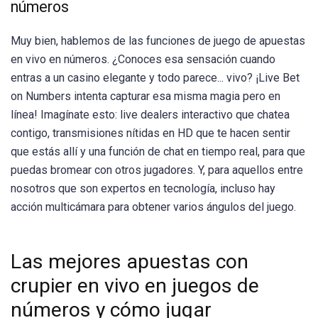
números
Muy bien, hablemos de las funciones de juego de apuestas
en vivo en números. ¿Conoces esa sensación cuando
entras a un casino elegante y todo parece... vivo? ¡Live Bet
on Numbers intenta capturar esa misma magia pero en
línea! Imagínate esto: live dealers interactivo que chatea
contigo, transmisiones nítidas en HD que te hacen sentir
que estás allí y una función de chat en tiempo real, para que
puedas bromear con otros jugadores. Y, para aquellos entre
nosotros que son expertos en tecnología, incluso hay
acción multicámara para obtener varios ángulos del juego.
Las mejores apuestas con
crupier en vivo en juegos de
números y cómo jugar