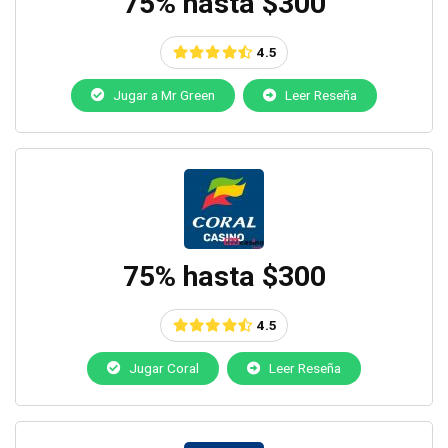
75% hasta $300
4.5
Jugar a Mr Green
Leer Reseña
75% hasta $300
4.5
Jugar Coral
Leer Reseña