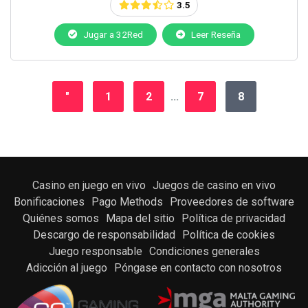
3.5
Jugar a 32Red
Leer Reseña
"
1
2
...
7
8
Casino en juego en vivo
Juegos de casino en vivo
Bonificaciones
Pago Methods
Proveedores de software
Quiénes somos
Mapa del sitio
Política de privacidad
Descargo de responsabilidad
Política de cookies
Juego responsable
Condiciones generales
Adicción al juego
Póngase en contacto con nosotros