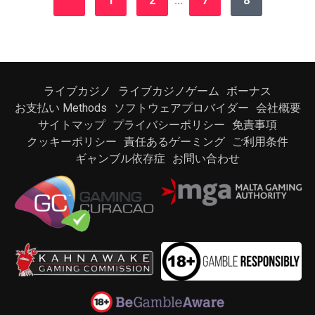
"
1
2
...
7
8
ライブカジノ
ライブカジノゲーム
ボーナス
お支払い Methods
ソフトウェアプロバイダー
会社概要
サイトマップ
プライバシーポリシー
免責事項
クッキーポリシー
責任あるゲーミング
ご利用条件
ギャンブル依存症
お問い合わせ