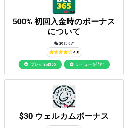
500% 初回入金時のボーナス
について
20
ゆうぎ
4.0
プレイ Bet365
レビューを読む
$30 ウェルカムボーナス