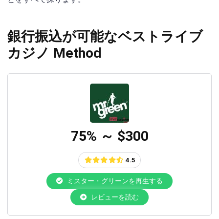
銀行振込が可能なベストライブ
カジノ Method
75% ～ $300
4.5
ミスター・グリーンを再生する
レビューを読む