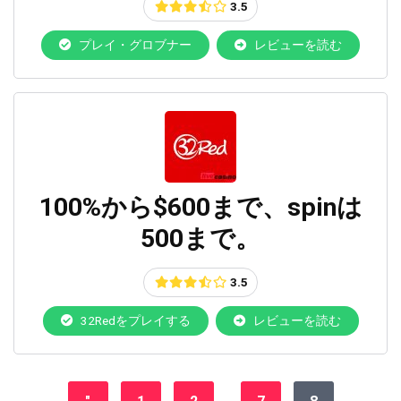
3.5
プレイ・グロブナー
レビューを読む
100%から$600まで、spinは
500まで。
3.5
32Redをプレイする
レビューを読む