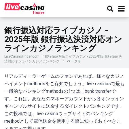
銀行振込対応ライブカジノ -
2025年版 銀行振込決済対応オン
ラインカジノランキング
LiveCasinoFinder.com
"
銀行振込対応ライブカジノ - 2025年版 銀行振込決
済対応オンラインカジノランキング
"
ページ 8
リアルディーラーゲームのファンであれば、様々なカジノ
ペイメントmethodsをご存知でしょう。live casinosで最も
一般的なバンキングmethodsの1つは、bank transferで
す。これは、あなたのマネーアカウントから各オンライン
ギャンブルサイトに送金するダイレクトバンキングです。
この投稿では、live casinoウェブサイトのバンキング
methodとして電信送金を使用する際に知っておくべきこ
とをすべて探ります。