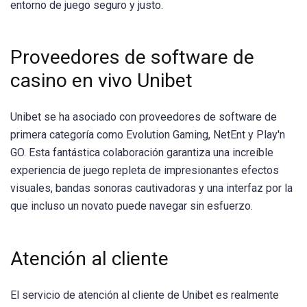
entorno de juego seguro y justo.
Proveedores de software de
casino en vivo Unibet
Unibet se ha asociado con proveedores de software de
primera categoría como Evolution Gaming, NetEnt y Play'n
GO. Esta fantástica colaboración garantiza una increíble
experiencia de juego repleta de impresionantes efectos
visuales, bandas sonoras cautivadoras y una interfaz por la
que incluso un novato puede navegar sin esfuerzo.
Atención al cliente
El servicio de atención al cliente de Unibet es realmente