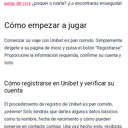
juego de vivir
¿póquer o ruleta? ¡Lo encontrarás enseguida!
Cómo empezar a jugar
Comenzar su viaje con Unibet es pan comido. Simplemente
dirígete a su página de inicio y pulsa el botón "Registrarse".
Proporcione la información requerida, confirme su cuenta y
listo.
Cómo registrarse en Unibet y verificar su
cuenta
El procedimiento de registro de Unibet es pan comido,
¡créeme! Sólo tendrás que darles algunos datos básicos
como tu nombre, fecha de nacimiento y cómo pueden
ponerse en contacto contigo. Una vez hecho esto, recibirás