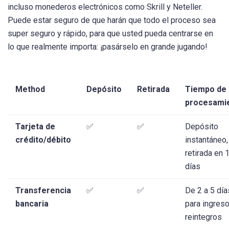
incluso monederos electrónicos como Skrill y Neteller.
Puede estar seguro de que harán que todo el proceso sea
super seguro y rápido, para que usted pueda centrarse en
lo que realmente importa: ¡pasárselo en grande jugando!
Method
Depósito
Retirada
Tiempo de
procesami
Tarjeta de
✅
✅
Depósito
crédito/débito
instantáneo,
retirada en 
días
Transferencia
✅
✅
De 2 a 5 día
bancaria
para ingres
reintegros