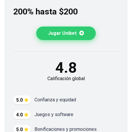
200% hasta $200
Jugar Unibet
4.8
Calificación global
Confianza y equidad
5.0
Juegos y software
4.0
Bonificaciones y promociones
5.0