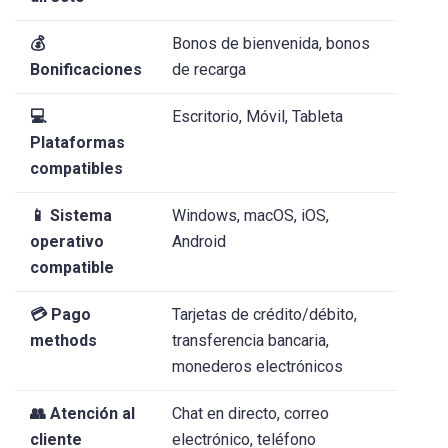
💰
Bonos de bienvenida, bonos
Bonificaciones
de recarga
💻
Escritorio, Móvil, Tableta
Plataformas
compatibles
📱 Sistema
Windows, macOS, iOS,
operativo
Android
compatible
💳 Pago
Tarjetas de crédito/débito,
methods
transferencia bancaria,
monederos electrónicos
👥 Atención al
Chat en directo, correo
cliente
electrónico, teléfono