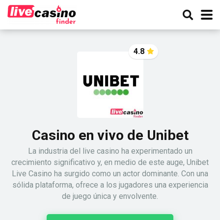
4.8
Casino en vivo de Unibet
La industria del live casino ha experimentado un
crecimiento significativo y, en medio de este auge, Unibet
Live Casino ha surgido como un actor dominante. Con una
sólida plataforma, ofrece a los jugadores una experiencia
de juego única y envolvente.