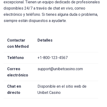
excepcional. Tienen un equipo dedicado de profesionales
disponibles 24/7 a través de chat en vivo, correo
electrónico y teléfono. Si tienes alguna duda o problema,
siempre están dispuestos a ayudarte.
Contactar
Detalles
con Method
Teléfono
+1-800-123-4567
Correo
support@unibetcasino.com
electrónico
Chat en
Disponible en el sitio web de
directo
Unibet Casino