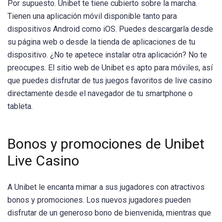
Por supuesto. Unibet te tiene cubierto sobre la marcha.
Tienen una aplicación móvil disponible tanto para
dispositivos Android como iOS. Puedes descargarla desde
su página web o desde la tienda de aplicaciones de tu
dispositivo. ¿No te apetece instalar otra aplicación? No te
preocupes. El sitio web de Unibet es apto para móviles, así
que puedes disfrutar de tus juegos favoritos de live casino
directamente desde el navegador de tu smartphone o
tableta.
Bonos y promociones de Unibet
Live Casino
A Unibet le encanta mimar a sus jugadores con atractivos
bonos y promociones. Los nuevos jugadores pueden
disfrutar de un generoso bono de bienvenida, mientras que