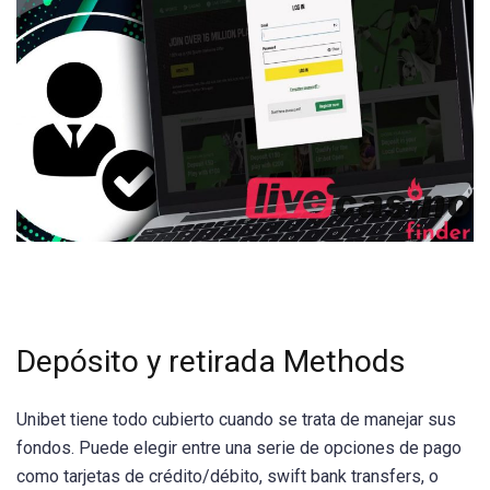
Depósito y retirada Methods
Unibet tiene todo cubierto cuando se trata de manejar sus
fondos. Puede elegir entre una serie de opciones de pago
como tarjetas de crédito/débito, swift bank transfers, o