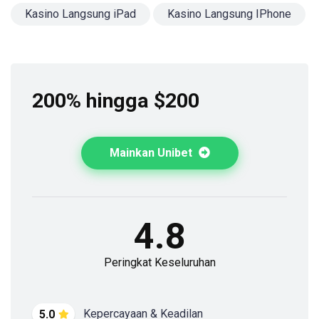
Kasino Langsung iPad
Kasino Langsung IPhone
200% hingga $200
Mainkan Unibet
4.8
Peringkat Keseluruhan
Kepercayaan & Keadilan
5.0