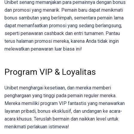
Unibet senang memanjakan para pemainnya dengan bonus
dan promosi yang menarik. Pemain baru dapat menikmati
bonus sambutan yang berlimpah, sementara pemain lama
dapat memanfaatkan promosi yang sedang berlangsung,
seperti penawaran cashback dan entri turnamen. Pantau
terus halaman promosi mereka, karena Anda tidak ingin
melewatkan penawaran luar biasa ini!
Program VIP & Loyalitas
Unibet menghargai kesetiaan, dan mereka memberi
penghargaan yang tinggi pada pemain reguler mereka.
Mereka memiliki program VIP fantastis yang menawarkan
layanan pribadi, bonus eksklusif, dan undangan ke acara-
acara khusus. Teruslah bermain dan naikkan level untuk
menikmati perlakuan istimewa!