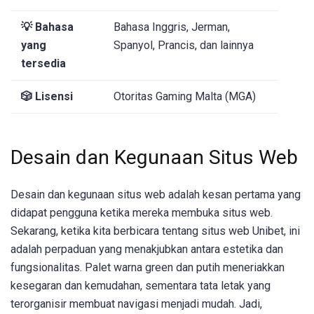
💡 Bahasa
Bahasa Inggris, Jerman,
yang
Spanyol, Prancis, dan lainnya
tersedia
🎲 Lisensi
Otoritas Gaming Malta (MGA)
Desain dan Kegunaan Situs Web
Desain dan kegunaan situs web adalah kesan pertama yang
didapat pengguna ketika mereka membuka situs web.
Sekarang, ketika kita berbicara tentang situs web Unibet, ini
adalah perpaduan yang menakjubkan antara estetika dan
fungsionalitas. Palet warna green dan putih meneriakkan
kesegaran dan kemudahan, sementara tata letak yang
terorganisir membuat navigasi menjadi mudah. Jadi,