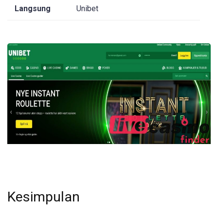
Langsung
Unibet
Kesimpulan