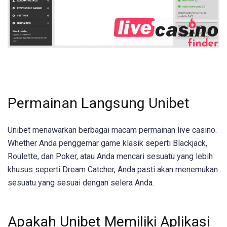
Permainan Langsung Unibet
Unibet menawarkan berbagai macam permainan live casino.
Whether Anda penggemar game klasik seperti Blackjack,
Roulette, dan Poker, atau Anda mencari sesuatu yang lebih
khusus seperti Dream Catcher, Anda pasti akan menemukan
sesuatu yang sesuai dengan selera Anda.
Apakah Unibet Memiliki Aplikasi