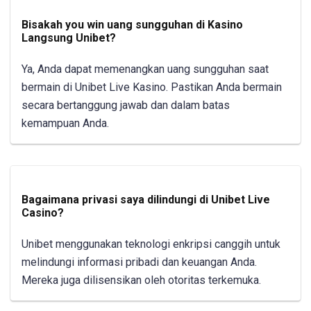
Bisakah you win uang sungguhan di Kasino
Langsung Unibet?
Ya, Anda dapat memenangkan uang sungguhan saat
bermain di Unibet Live Kasino. Pastikan Anda bermain
secara bertanggung jawab dan dalam batas
kemampuan Anda.
Bagaimana privasi saya dilindungi di Unibet Live
Casino?
Unibet menggunakan teknologi enkripsi canggih untuk
melindungi informasi pribadi dan keuangan Anda.
Mereka juga dilisensikan oleh otoritas terkemuka.