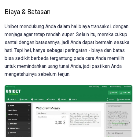
Biaya & Batasan
Unibet mendukung Anda dalam hal biaya transaksi, dengan
menjaga agar tetap rendah super. Selain itu, mereka cukup
santai dengan batasannya, jadi Anda dapat bermain sesuka
hati. Tapi hei, hanya sebagai peringatan - biaya dan batas
bisa sedikit berbeda tergantung pada cara Anda memilih
untuk memindahkan uang tunai Anda, jadi pastikan Anda
mengetahuinya sebelum terjun.