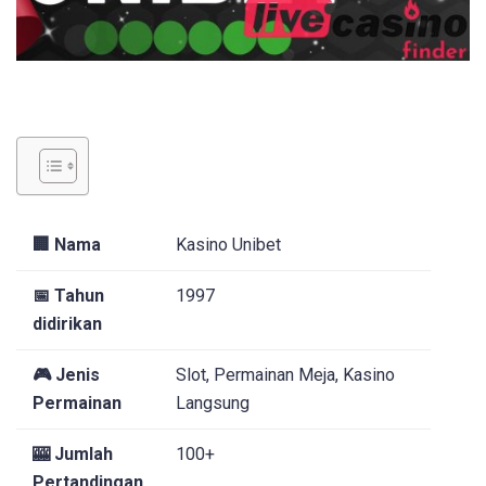
🏢 Nama
Kasino Unibet
📅 Tahun
1997
didirikan
🎮 Jenis
Slot, Permainan Meja, Kasino
Permainan
Langsung
🎰 Jumlah
100+
Pertandingan