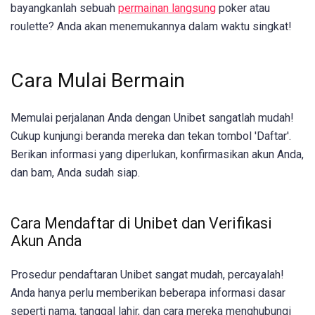
bayangkanlah sebuah
permainan langsung
poker atau
roulette? Anda akan menemukannya dalam waktu singkat!
Cara Mulai Bermain
Memulai perjalanan Anda dengan Unibet sangatlah mudah!
Cukup kunjungi beranda mereka dan tekan tombol 'Daftar'.
Berikan informasi yang diperlukan, konfirmasikan akun Anda,
dan bam, Anda sudah siap.
Cara Mendaftar di Unibet dan Verifikasi
Akun Anda
Prosedur pendaftaran Unibet sangat mudah, percayalah!
Anda hanya perlu memberikan beberapa informasi dasar
seperti nama, tanggal lahir, dan cara mereka menghubungi