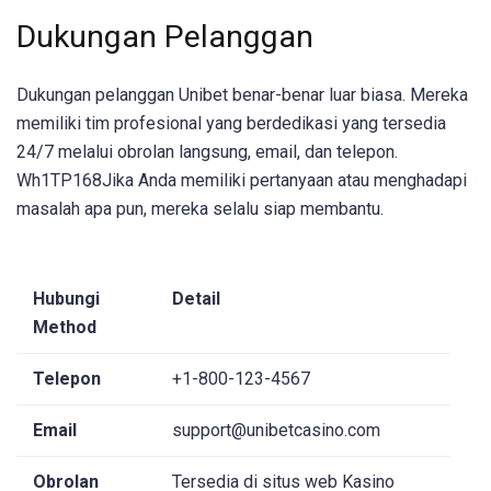
Dukungan Pelanggan
Dukungan pelanggan Unibet benar-benar luar biasa. Mereka
memiliki tim profesional yang berdedikasi yang tersedia
24/7 melalui obrolan langsung, email, dan telepon.
Wh1TP168Jika Anda memiliki pertanyaan atau menghadapi
masalah apa pun, mereka selalu siap membantu.
Hubungi
Detail
Method
Telepon
+1-800-123-4567
Email
support@unibetcasino.com
Obrolan
Tersedia di situs web Kasino