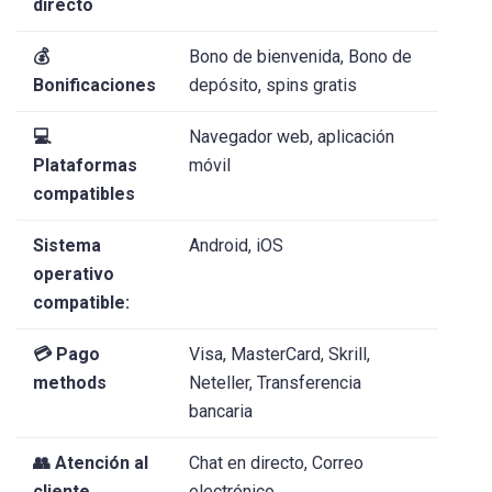
directo
💰
Bono de bienvenida, Bono de
Bonificaciones
depósito, spins gratis
💻
Navegador web, aplicación
Plataformas
móvil
compatibles
Sistema
Android, iOS
operativo
compatible:
💳 Pago
Visa, MasterCard, Skrill,
methods
Neteller, Transferencia
bancaria
👥 Atención al
Chat en directo, Correo
cliente
electrónico