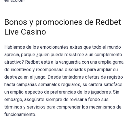
en acción!
Bonos y promociones de Redbet
Live Casino
Hablemos de los emocionantes extras que todo el mundo
aprecia, porque ¿quién puede resistirse a un complemento
atractivo? Redbet está a la vanguardia con una amplia gama
de incentivos y recompensas diseñados para ampliar su
destreza en el juego. Desde tentadoras ofertas de registro
hasta campañas semanales regulares, su cartera satisface
un amplio espectro de preferencias de los jugadores. Sin
embargo, asegúrate siempre de revisar a fondo sus
términos y servicios para comprender los mecanismos de
funcionamiento.