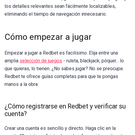
los detalles relevantes sean fácilmente localizables,
eliminando el tiempo de navegación innecesario.
Cómo empezar a jugar
Empezar a jugar a Redbet es facilísimo. Elija entre una
amplia
selección de juegos
- ruleta, blackjack, póquer... lo
que quieras, lo tienen. ¿No sabes jugar? No se preocupe.
Redbet te ofrece guías completas para que te pongas
manos a la obra.
¿Cómo registrarse en Redbet y verificar su
cuenta?
Crear una cuenta es sencillo y directo. Haga clic en la