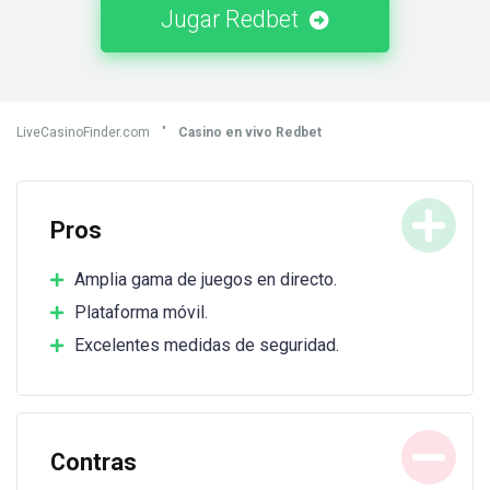
Jugar Redbet
LiveCasinoFinder.com
"
Casino en vivo Redbet
Pros
Amplia gama de juegos en directo.
Plataforma móvil.
Excelentes medidas de seguridad.
Contras