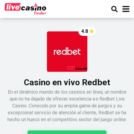
4.8
Casino en vivo Redbet
En el dinámico mundo de los casinos en línea, un nombre
que no ha dejado de ofrecer excelencia es Redbet Live
Casino. Conocido por su amplia gama de juegos y su
excepcional servicio de atención al cliente, Redbet se ha
hecho un hueco en el competitivo sector del juego online.