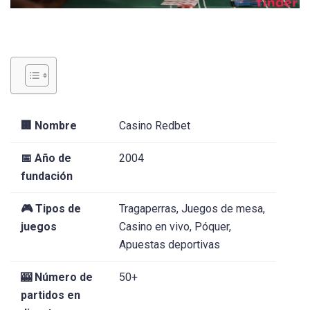
🏢 Nombre
Casino Redbet
📅 Año de
2004
fundación
🎮 Tipos de
Tragaperras, Juegos de mesa,
juegos
Casino en vivo, Póquer,
Apuestas deportivas
🎰 Número de
50+
partidos en