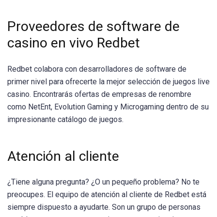
Proveedores de software de
casino en vivo Redbet
Redbet colabora con desarrolladores de software de
primer nivel para ofrecerte la mejor selección de juegos live
casino. Encontrarás ofertas de empresas de renombre
como NetEnt, Evolution Gaming y Microgaming dentro de su
impresionante catálogo de juegos.
Atención al cliente
¿Tiene alguna pregunta? ¿O un pequeño problema? No te
preocupes. El equipo de atención al cliente de Redbet está
siempre dispuesto a ayudarte. Son un grupo de personas