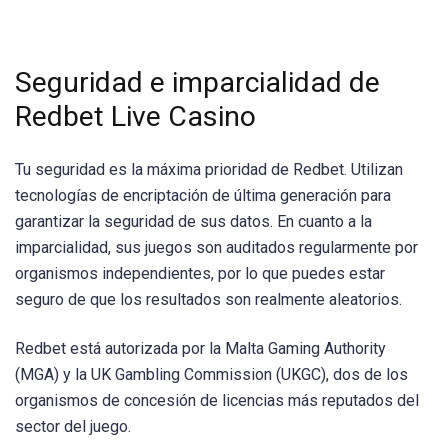
Seguridad e imparcialidad de
Redbet Live Casino
Tu seguridad es la máxima prioridad de Redbet. Utilizan
tecnologías de encriptación de última generación para
garantizar la seguridad de sus datos. En cuanto a la
imparcialidad, sus juegos son auditados regularmente por
organismos independientes, por lo que puedes estar
seguro de que los resultados son realmente aleatorios.
Redbet está autorizada por la Malta Gaming Authority
(MGA) y la UK Gambling Commission (UKGC), dos de los
organismos de concesión de licencias más reputados del
sector del juego.