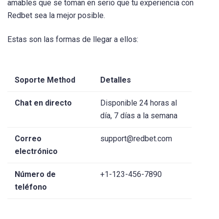
amables que se toman en serio que tu experiencia con
Redbet sea la mejor posible.
Estas son las formas de llegar a ellos:
Soporte Method
Detalles
Chat en directo
Disponible 24 horas al
día, 7 días a la semana
Correo
support@redbet.com
electrónico
Número de
+1-123-456-7890
teléfono