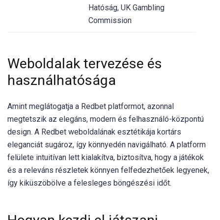
Hatóság, UK Gambling
Commission
Weboldalak tervezése és
használhatósága
Amint meglátogatja a Redbet platformot, azonnal
megtetszik az elegáns, modern és felhasználó-központú
design. A Redbet weboldalának esztétikája kortárs
eleganciát sugároz, így könnyedén navigálható. A platform
felülete intuitívan lett kialakítva, biztosítva, hogy a játékok
és a releváns részletek könnyen felfedezhetőek legyenek,
így kiküszöbölve a felesleges böngészési időt.