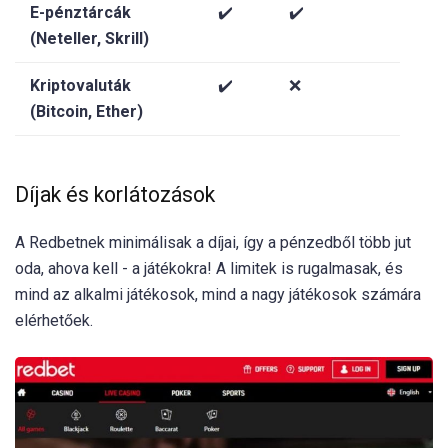
E-pénztárcák
✔️
✔️
(Neteller, Skrill)
Kriptovaluták
✔️
❌
(Bitcoin, Ether)
Díjak és korlátozások
A Redbetnek minimálisak a díjai, így a pénzedből több jut
oda, ahova kell - a játékokra! A limitek is rugalmasak, és
mind az alkalmi játékosok, mind a nagy játékosok számára
elérhetőek.