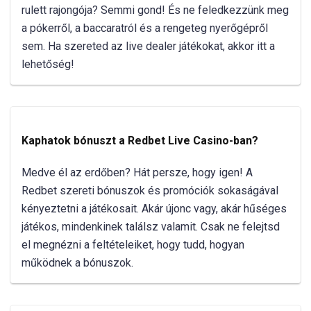
rulett rajongója? Semmi gond! És ne feledkezzünk meg
a pókerről, a baccaratról és a rengeteg nyerőgépről
sem. Ha szereted az live dealer játékokat, akkor itt a
lehetőség!
Kaphatok bónuszt a Redbet Live Casino-ban?
Medve él az erdőben? Hát persze, hogy igen! A
Redbet szereti bónuszok és promóciók sokaságával
kényeztetni a játékosait. Akár újonc vagy, akár hűséges
játékos, mindenkinek találsz valamit. Csak ne felejtsd
el megnézni a feltételeiket, hogy tudd, hogyan
működnek a bónuszok.