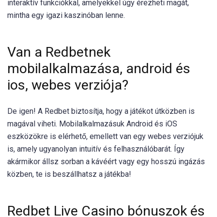
interaktív funkciókkal, amelyekkel úgy érezheti magát,
mintha egy igazi kaszinóban lenne.
Van a Redbetnek
mobilalkalmazása, android és
ios, webes verziója?
De igen! A Redbet biztosítja, hogy a játékot útközben is
magával viheti. Mobilalkalmazásuk Android és iOS
eszközökre is elérhető, emellett van egy webes verziójuk
is, amely ugyanolyan intuitív és felhasználóbarát. Így
akármikor állsz sorban a kávéért vagy egy hosszú ingázás
közben, te is beszállhatsz a játékba!
Redbet Live Casino bónuszok és