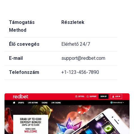
Támogatás
Részletek
Method
Élő csevegés
Elérhető 24/7
E-mail
support@redbet.com
Telefonszám
+1-123-456-7890