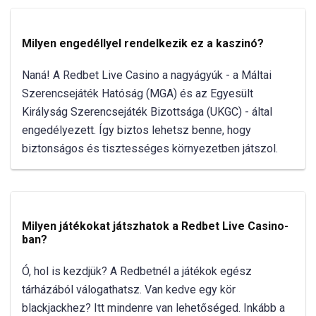
Milyen engedéllyel rendelkezik ez a kaszinó?
Naná! A Redbet Live Casino a nagyágyúk - a Máltai
Szerencsejáték Hatóság (MGA) és az Egyesült
Királyság Szerencsejáték Bizottsága (UKGC) - által
engedélyezett. Így biztos lehetsz benne, hogy
biztonságos és tisztességes környezetben játszol.
Milyen játékokat játszhatok a Redbet Live Casino-
ban?
Ó, hol is kezdjük? A Redbetnél a játékok egész
tárházából válogathatsz. Van kedve egy kör
blackjackhez? Itt mindenre van lehetőséged. Inkább a