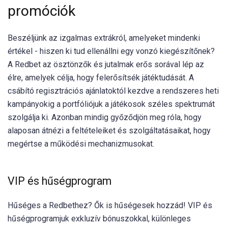
promóciók
Beszéljünk az izgalmas extrákról, amelyeket mindenki
értékel - hiszen ki tud ellenállni egy vonzó kiegészítőnek?
A Redbet az ösztönzők és jutalmak erős sorával lép az
élre, amelyek célja, hogy felerősítsék játéktudását. A
csábító regisztrációs ajánlatoktól kezdve a rendszeres heti
kampányokig a portfóliójuk a játékosok széles spektrumát
szolgálja ki. Azonban mindig győződjön meg róla, hogy
alaposan átnézi a feltételeiket és szolgáltatásaikat, hogy
megértse a működési mechanizmusokat.
VIP és hűségprogram
Hűséges a Redbethez? Ők is hűségesek hozzád! VIP és
hűségprogramjuk exkluzív bónuszokkal, különleges