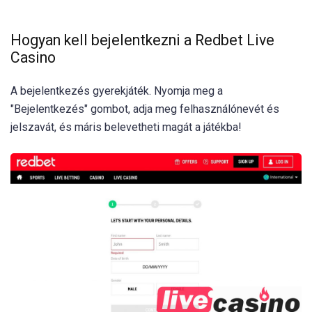
Hogyan kell bejelentkezni a Redbet Live
Casino
A bejelentkezés gyerekjáték. Nyomja meg a
"Bejelentkezés" gombot, adja meg felhasználónevét és
jelszavát, és máris belevetheti magát a játékba!