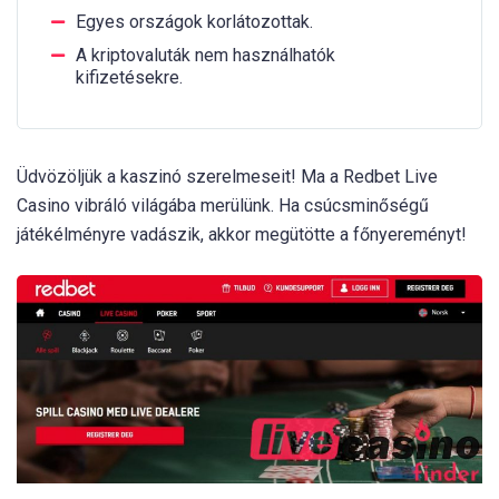
Egyes országok korlátozottak.
A kriptovaluták nem használhatók
kifizetésekre.
Üdvözöljük a kaszinó szerelmeseit! Ma a Redbet Live
Casino vibráló világába merülünk. Ha csúcsminőségű
játékélményre vadászik, akkor megütötte a főnyereményt!