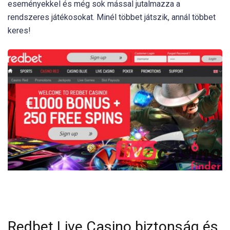
eseményekkel és még sok mással jutalmazza a
rendszeres játékosokat. Minél többet játszik, annál többet
keres!
Redbet Live Casino biztonság és