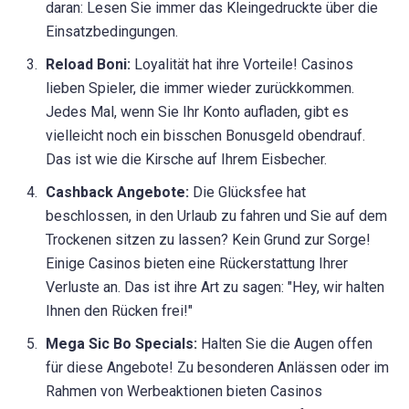
daran: Lesen Sie immer das Kleingedruckte über die
Einsatzbedingungen.
Reload Boni:
Loyalität hat ihre Vorteile! Casinos
lieben Spieler, die immer wieder zurückkommen.
Jedes Mal, wenn Sie Ihr Konto aufladen, gibt es
vielleicht noch ein bisschen Bonusgeld obendrauf.
Das ist wie die Kirsche auf Ihrem Eisbecher.
Cashback Angebote:
Die Glücksfee hat
beschlossen, in den Urlaub zu fahren und Sie auf dem
Trockenen sitzen zu lassen? Kein Grund zur Sorge!
Einige Casinos bieten eine Rückerstattung Ihrer
Verluste an. Das ist ihre Art zu sagen: "Hey, wir halten
Ihnen den Rücken frei!"
Mega Sic Bo Specials:
Halten Sie die Augen offen
für diese Angebote! Zu besonderen Anlässen oder im
Rahmen von Werbeaktionen bieten Casinos