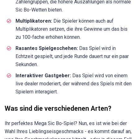
Zahlengruppen, die höhere Auszahlungen als normale
Sic Bo-Wetten bieten.
Multiplikatoren:
Die Spieler können auch auf
Multiplikatoren setzen, die ihre Gewinne um das bis
zu 100-fache erhöhen können.
Rasantes Spielgeschehen:
Das Spiel wird in
Echtzeit gespielt, und jede Runde dauert nur ein paar
Sekunden.
Interaktiver Gastgeber:
Das Spiel wird von einem
live dealer moderiert, der während des Spiels mit den
Spielern interagiert.
Was sind die verschiedenen Arten?
Ihr perfektes Mega Sic Bo-Spiel? Nun, es ist wie bei der
Wahl Ihres Lieblingseisgeschmacks - es kommt darauf an,