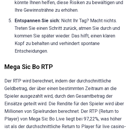
könnte Ihnen helfen, diese Risiken zu bewältigen und
Ihre Gewinnsträhne zu erhöhen.
Entspannen Sie sich:
Nicht Ihr Tag? Macht nichts.
Treten Sie einen Schritt zurück, atmen Sie durch und
kommen Sie später wieder. Das hilft, einen klaren
Kopf zu behalten und verhindert spontane
Entscheidungen.
Mega Sic Bo RTP
Der RTP wird berechnet, indem der durchschnittliche
Geldbetrag, der über einen bestimmten Zeitraum an die
Spieler ausgezahlt wird, durch den Gesamtbetrag der
Einsätze geteilt wird. Die Rendite für den Spieler wird über
Millionen von Spielrunden berechnet. Der RTP (Return to
Player) von Mega Sic Bo Live liegt bei 97,22%, was höher
ist als der durchschnittliche Return to Player für live casino-