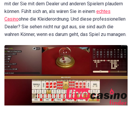
mit der Sie mit dem Dealer und anderen Spielern plaudern
können. Fühlt sich an, als wären Sie in einem
echtes
Casino
ohne die Kleiderordnung. Und diese professionellen
Dealer? Sie sehen nicht nur gut aus, sie sind auch die
wahren Könner, wenn es darum geht, das Spiel zu managen.