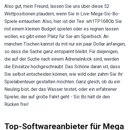
Also gut, mein Freund, lassen Sie uns über diese 52
Wettpositionen plaudern, wenn Sie in Live-Mega-Sic-Bo-
Spiele eintauchen. Also, hier ist der Tee: wh1TP168Ob Sie
mit einem kleinen Budget spielen oder es regnen lassen
wollen, es gibt einen Platz für Sie am Spieltisch. An
manchen Tischen kannst du mit nur ein paar Dollar anfangen,
so dass die Sache ganz entspannt bleibt. Für diejenigen,
die auf der Suche nach einem Adrenalinkick sind, werden
die Einsätze hochgeschraubt. Das Schöne daran ist, dass
Sie selbst entscheiden können, wie wild oder zahm Sie Ihr
Spielabenteuer gestalten möchten. Ganz gleich, ob du ein
Neuling bist, der das Wasser testet, oder ein erfahrener
Spieler, der auf große Fahrt geht - Sic Bo hält dir den
Rücken frei!
Top-Softwareanbieter für Mega