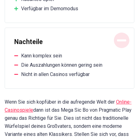
Verfügbar im Demomodus
Nachteile
Kann komplex sein
Die Auszahlungen können gering sein
Nicht in allen Casinos verfügbar
Wenn Sie sich kopfüber in die aufregende Welt der
Online-
Casinospiele
dann ist das Mega Sic Bo von Pragmatic Play
genau das Richtige für Sie. Dies ist nicht das traditionelle
Würfelspiel deines Großvaters, sondern eine moderne
Variante eines alten Klassikers. Stellen Sie sich vor, dass