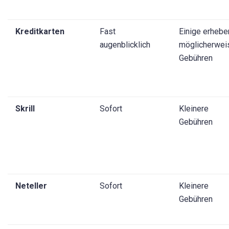
Kreditkarten
Fast
Einige erhebe
augenblicklich
möglicherwei
Gebühren
Skrill
Sofort
Kleinere
Gebühren
Neteller
Sofort
Kleinere
Gebühren