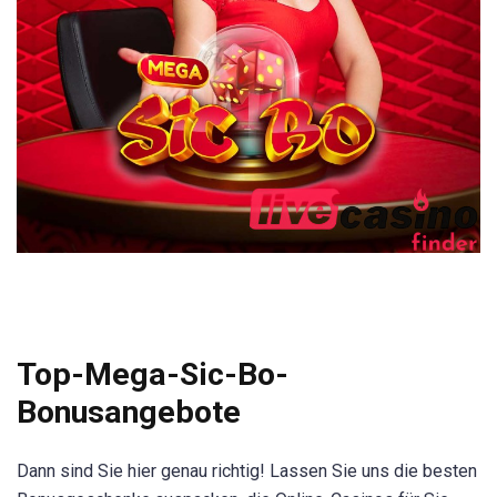
Top-Mega-Sic-Bo-
Bonusangebote
Dann sind Sie hier genau richtig! Lassen Sie uns die besten