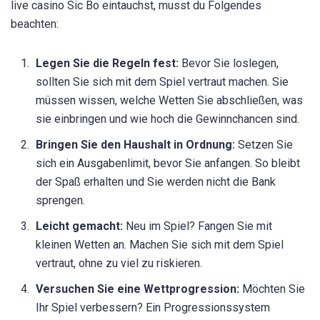
live casino Sic Bo eintauchst, musst du Folgendes
beachten:
Legen Sie die Regeln fest:
Bevor Sie loslegen,
sollten Sie sich mit dem Spiel vertraut machen. Sie
müssen wissen, welche Wetten Sie abschließen, was
sie einbringen und wie hoch die Gewinnchancen sind.
Bringen Sie den Haushalt in Ordnung:
Setzen Sie
sich ein Ausgabenlimit, bevor Sie anfangen. So bleibt
der Spaß erhalten und Sie werden nicht die Bank
sprengen.
Leicht gemacht:
Neu im Spiel? Fangen Sie mit
kleinen Wetten an. Machen Sie sich mit dem Spiel
vertraut, ohne zu viel zu riskieren.
Versuchen Sie eine Wettprogression:
Möchten Sie
Ihr Spiel verbessern? Ein Progressionssystem