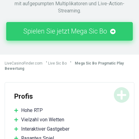
mit aufgepumpten Multiplikatoren und Live-Action-
Streaming.
Spielen Sie jetzt Mega Sic Bo
LiveCasinoFinder.com
"
Live Sic Bo
"
Mega Sic Bo Pragmatic Play
Bewertung
Profis
Hohe RTP
Vielzahl von Wetten
Interaktiver Gastgeber
Rasantes Spiel