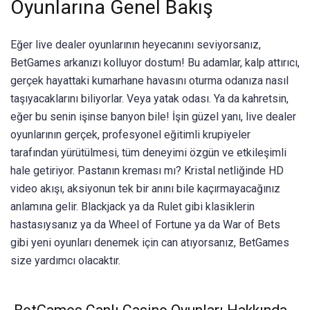
Oyunlarına Genel Bakış
Eğer live dealer oyunlarının heyecanını seviyorsanız,
BetGames arkanızı kolluyor dostum! Bu adamlar, kalp attırıcı,
gerçek hayattaki kumarhane havasını oturma odanıza nasıl
taşıyacaklarını biliyorlar. Veya yatak odası. Ya da kahretsin,
eğer bu senin işinse banyon bile! İşin güzel yanı, live dealer
oyunlarının gerçek, profesyonel eğitimli krupiyeler
tarafından yürütülmesi, tüm deneyimi özgün ve etkileşimli
hale getiriyor. Pastanın kreması mı? Kristal netliğinde HD
video akışı, aksiyonun tek bir anını bile kaçırmayacağınız
anlamına gelir. Blackjack ya da Rulet gibi klasiklerin
hastasıysanız ya da Wheel of Fortune ya da War of Bets
gibi yeni oyunları denemek için can atıyorsanız, BetGames
size yardımcı olacaktır.