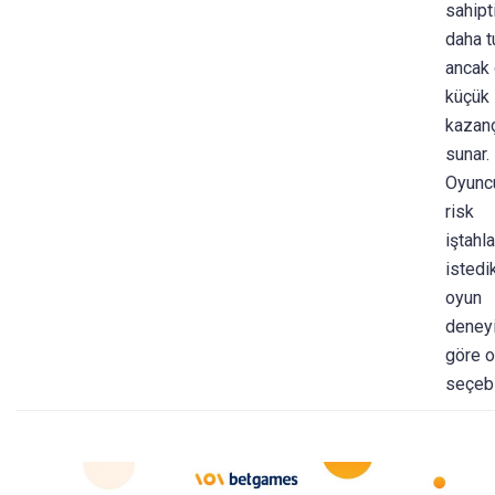
sahipt
daha tu
ancak
küçük
kazanç
sunar.
Oyuncu
risk
iştahl
istedik
oyun
deney
göre o
seçebil