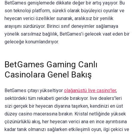
BetGames genişlemede dikkate değer bir artış yaşıyor. Bu
son teknoloji platform, sürekli olarak büyüleyici oyunlar ve
heyecan verici özellikler sunarak, aralıksız bir yenilik
arayışını sürdürüyor. Birinci sınıf deneyimler sağlamaya
yönelik sarsılmaz bağlılık, BetGames'i gelecek vaat eden bir
geleceğe konumlandırıyor.
BetGames Gaming Canlı
Casinolara Genel Bakış
BetGames çıtayı yükseltiyor
olağanüstü live casino'ler
,
sektördeki tüm rekabeti geride bırakıyor. live dealers'leri
sizi gerçek bir heyecan diyarına taşırken, kendinizi en üst
düzey casino macerasına bırakın. Kristal netliğinde yüksek
çözünürlüklü akış, her heyecan verici ana en ince ayrıntısına
kadar tanık olmanızı sağlarken etkileşimli oyun, ilgi çekici ve