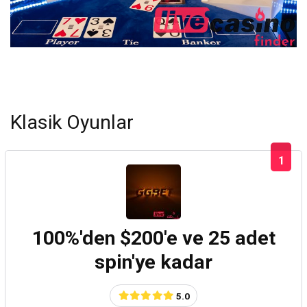
Klasik Oyunlar
1
100%'den $200'e ve 25 adet
spin'ye kadar
5.0