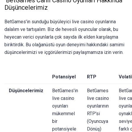
BetGames Canlı Casino Oyunları Hakkında
Düşüncelerimiz
BetGames'in sunduğu büyüleyici live casino oyunlarına
dalalım ve tartışalım. Biz de hevesli oyuncular olarak, bu
heyecan verici oyunlarla çok sayıda ilk elden karşılaşma
biriktirdik. Bu olağanüstü oyun deneyimi hakkındaki samimi
düşüncelerimizi ve içgörülerimizi paylaşmamıza izin verin.
Potansiyel
RTP
Volati
Düşüncelerimiz
BetGames'in
BetGames
BetG
live casino
live casino
live c
oyunları
oyunlarının
oyunla
mükemmel
RTP'si
oynakl
bir
(Oyuncuya
seviye
potansiyele
Dönüş)
farklı