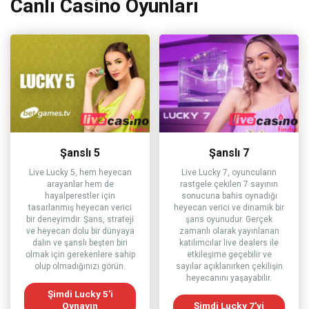
Canlı Casino Oyunları
Şanslı 5
Şanslı 7
Live Lucky 5, hem heyecan
Live Lucky 7, oyuncuların
arayanlar hem de
rastgele çekilen 7 sayının
hayalperestler için
sonucuna bahis oynadığı
tasarlanmış heyecan verici
heyecan verici ve dinamik bir
bir deneyimdir. Şans, strateji
şans oyunudur. Gerçek
ve heyecan dolu bir dünyaya
zamanlı olarak yayınlanan
dalın ve şanslı beşten biri
katılımcılar live dealers ile
olmak için gerekenlere sahip
etkileşime geçebilir ve
olup olmadığınızı görün.
sayılar açıklanırken çekilişin
heyecanını yaşayabilir.
Şimdi Lucky 5'i
Oynayın
Şimdi Lucky 7'yi