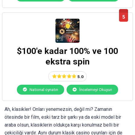
5
$100'e kadar 100% ve 100
ekstra spin
5.0
National oynatın
İncelemeyi Okuyun
Ah, klasikler! Onları yenemezsin, değil mi? Zamanın
ötesinde bir film, eski tarz bir şarkı ya da eski model bir
araba olsun, klasiklerin oldukça karşı konulmaz belli bir
çekiciliği vardır. Aynı durum klasik casino oyunları için de