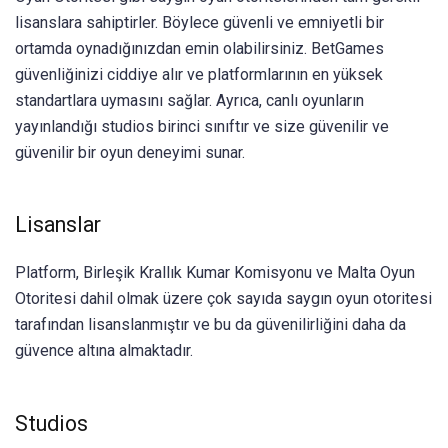
lisanslara sahiptirler. Böylece güvenli ve emniyetli bir
ortamda oynadığınızdan emin olabilirsiniz. BetGames
güvenliğinizi ciddiye alır ve platformlarının en yüksek
standartlara uymasını sağlar. Ayrıca, canlı oyunların
yayınlandığı studios birinci sınıftır ve size güvenilir ve
güvenilir bir oyun deneyimi sunar.
Lisanslar
Platform, Birleşik Krallık Kumar Komisyonu ve Malta Oyun
Otoritesi dahil olmak üzere çok sayıda saygın oyun otoritesi
tarafından lisanslanmıştır ve bu da güvenilirliğini daha da
güvence altına almaktadır.
Studios