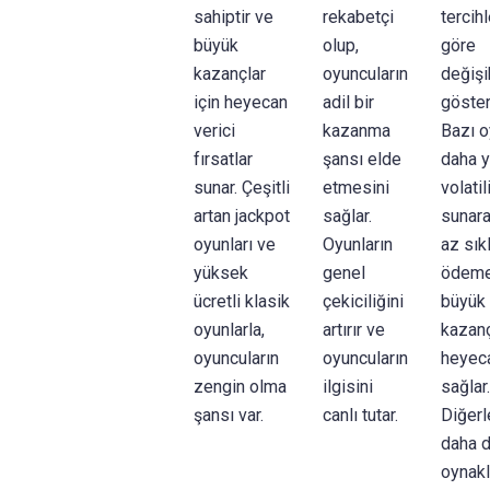
sahiptir ve
rekabetçi
tercih
büyük
olup,
göre
kazançlar
oyuncuların
değişi
için heyecan
adil bir
gösteri
verici
kazanma
Bazı o
fırsatlar
şansı elde
daha 
sunar. Çeşitli
etmesini
volatil
artan jackpot
sağlar.
sunar
oyunları ve
Oyunların
az sık
yüksek
genel
ödeme
ücretli klasik
çekiciliğini
büyük
oyunlarla,
artırır ve
kazanç
oyuncuların
oyuncuların
heyeca
zengin olma
ilgisini
sağlar.
şansı var.
canlı tutar.
Diğerl
daha 
oynakl