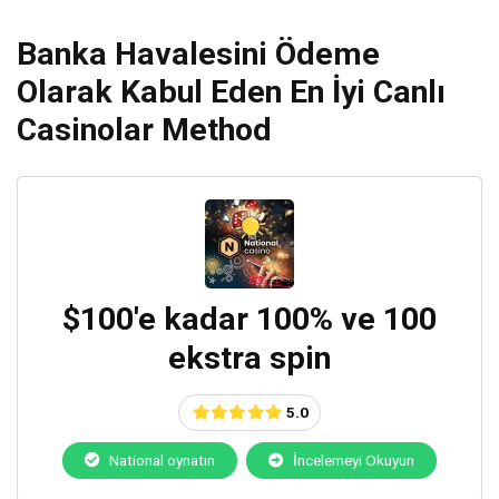
Banka Havalesini Ödeme
Olarak Kabul Eden En İyi Canlı
Casinolar Method
$100'e kadar 100% ve 100
ekstra spin
5.0
National oynatın
İncelemeyi Okuyun