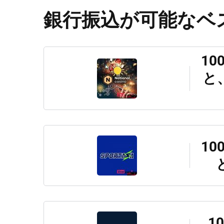
銀行振込が可能なベス
10
と、
10
1