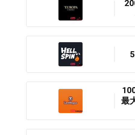
2
5
1
最大