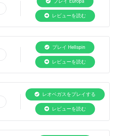
プレイ Europa
0
レビューを読む
プレイ Hellspin
0
レビューを読む
レオベガスをプレイする
0
レビューを読む