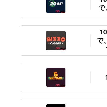
で
1
で、