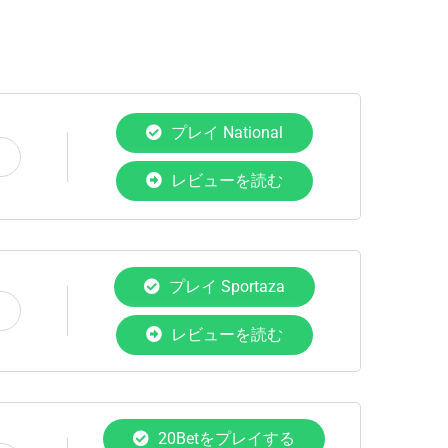
プレイ National
0
レビューを読む
プレイ Sportaza
0
レビューを読む
20Betをプレイする