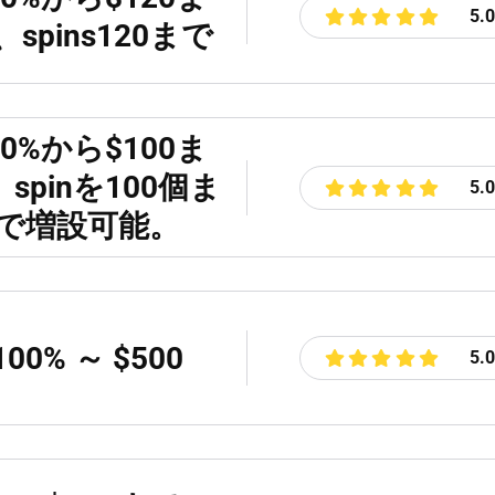
5.
、spins120まで
00%から$100ま
spinを100個ま
5.
で増設可能。
100% ～ $500
5.