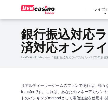
ライブ
銀行振込対応ライ
済対応オンラ
LiveCasinoFinder.com
"
銀行振込対応ライブカジノ - 2025年
リアルディーラーゲームのファンであれば、様々なカジノペ
transferです。これは、あなたのマネーアカウ
トのバンキングmethodとして電信送金を使用