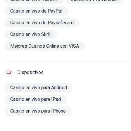
Casino en vivo de PayPal
Casino en vivo de Paysafecard
Casino en vivo Skrill
Mejores Casinos Online con VISA
Dispositivos
Casino en vivo para Android
Casino en vivo para IPad
Casino en vivo para IPhone