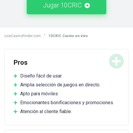
Jugar 10CRIC
LiveCasinoFinder.com
"
10CRIC Casino en vivo
Pros
Diseño fácil de usar.
Amplia selección de juegos en directo.
Apto para móviles.
Emocionantes bonificaciones y promociones.
Atención al cliente fiable.