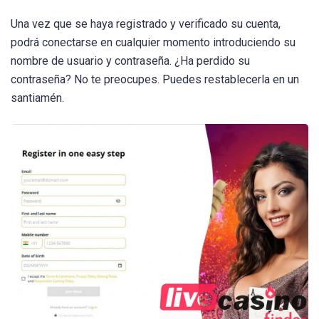
Una vez que se haya registrado y verificado su cuenta,
podrá conectarse en cualquier momento introduciendo su
nombre de usuario y contraseña. ¿Ha perdido su
contraseña? No te preocupes. Puedes restablecerla en un
santiamén.