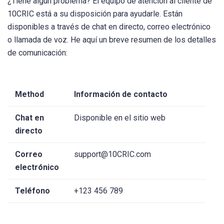
¿Tiene algún problema? El equipo de atención al cliente de
10CRIC está a su disposición para ayudarle. Están
disponibles a través de chat en directo, correo electrónico
o llamada de voz. He aquí un breve resumen de los detalles
de comunicación:
Method
Información de contacto
Chat en
Disponible en el sitio web
directo
Correo
support@10CRIC.com
electrónico
Teléfono
+123 456 789