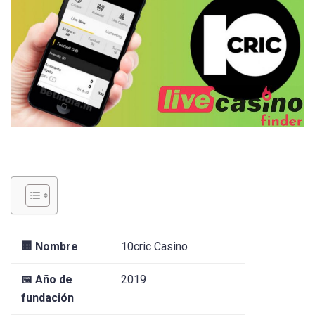
🏢 Nombre
10cric Casino
📅 Año de
2019
fundación