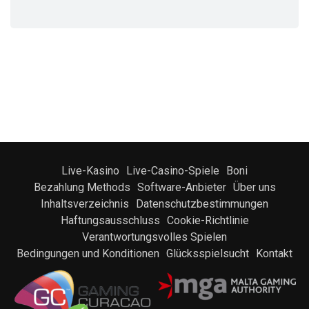
Live-Kasino
Live-Casino-Spiele
Boni
Bezahlung Methods
Software-Anbieter
Über uns
Inhaltsverzeichnis
Datenschutzbestimmungen
Haftungsausschluss
Cookie-Richtlinie
Verantwortungsvolles Spielen
Bedingungen und Konditionen
Glücksspielsucht
Kontakt