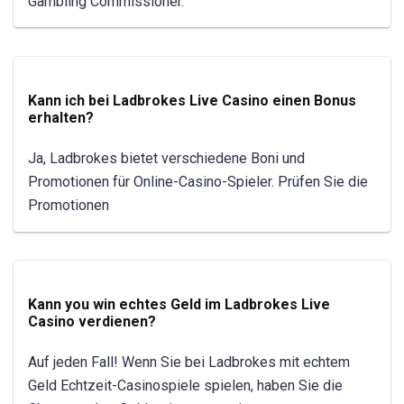
Gambling Commissioner.
Kann ich bei Ladbrokes Live Casino einen Bonus
erhalten?
Ja, Ladbrokes bietet verschiedene Boni und
Promotionen für Online-Casino-Spieler. Prüfen Sie die
Promotionen
Kann you win echtes Geld im Ladbrokes Live
Casino verdienen?
Auf jeden Fall! Wenn Sie bei Ladbrokes mit echtem
Geld Echtzeit-Casinospiele spielen, haben Sie die