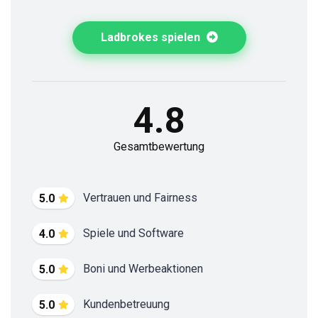
Ladbrokes spielen
4.8
Gesamtbewertung
Vertrauen und Fairness
5.0
Spiele und Software
4.0
Boni und Werbeaktionen
5.0
Kundenbetreuung
5.0