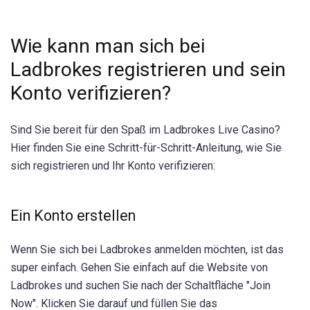
Wie kann man sich bei
Ladbrokes registrieren und sein
Konto verifizieren?
Sind Sie bereit für den Spaß im Ladbrokes Live Casino?
Hier finden Sie eine Schritt-für-Schritt-Anleitung, wie Sie
sich registrieren und Ihr Konto verifizieren:
Ein Konto erstellen
Wenn Sie sich bei Ladbrokes anmelden möchten, ist das
super einfach. Gehen Sie einfach auf die Website von
Ladbrokes und suchen Sie nach der Schaltfläche "Join
Now". Klicken Sie darauf und füllen Sie das