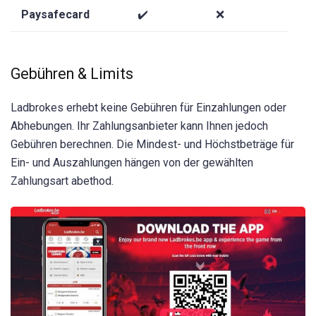
Paysafecard
✔️
❌
Gebühren & Limits
Ladbrokes erhebt keine Gebühren für Einzahlungen oder
Abhebungen. Ihr Zahlungsanbieter kann Ihnen jedoch
Gebühren berechnen. Die Mindest- und Höchstbeträge für
Ein- und Auszahlungen hängen von der gewählten
Zahlungsart abethod.