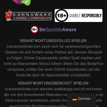
VERANTWORTUNGSVOLLES SPIELEN:
livecasinofinder.com setzt sich für verantwortungsvolles
Spielen ein und fordert seine Partner auf, diesem Beispiel
zu folgen. Online-Casinospiele sollten Spaß machen und
nicht zu finanziellem Stress führen. Wenn Sie das Bedürfnis
verspüren, sollten Sie einen Schritt zurücktreten, um die
Kontrolle über Ihr Spielverhalten zu behalten.
VERANTWORTUNGSBEWUSST SPIELEN:
livecasinofinder.com arbeitet unabhängig und ist mit keiner
der von ihm beworbenen Websites verbunden. Bevor Sie an
German
Glücksspielen teilnehmen, stellen Sie sicher, dass Sie alle
gesetzlichen Bestimmungen einhalten. Die auf dieser