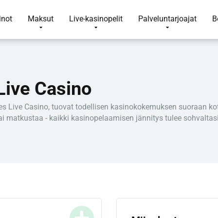
inot
Maksut
Live-kasinopelit
Palveluntarjoajat
B
Live Casino
es Live Casino, tuovat todellisen kasinokokemuksen suoraan koti
ai matkustaa - kaikki kasinopelaamisen jännitys tulee sohvaltasi