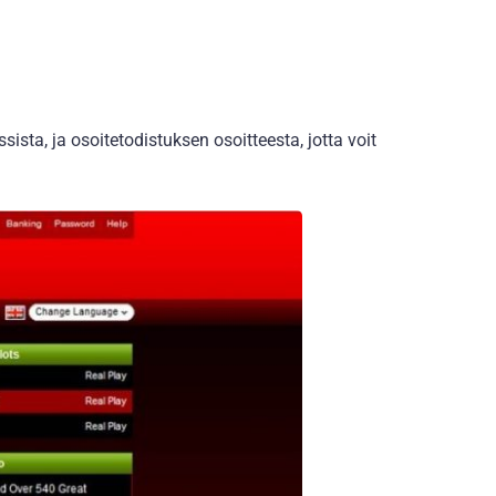
ista, ja osoitetodistuksen osoitteesta, jotta voit