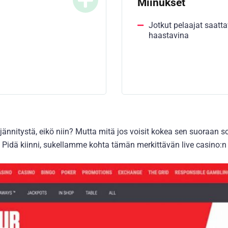
Miinukset
Jotkut pelaajat saatt
haastavina
ännitystä, eikö niin? Mutta mitä jos voisit kokea sen suoraan s
 Pidä kiinni, sukellamme kohta tämän merkittävän live casino: