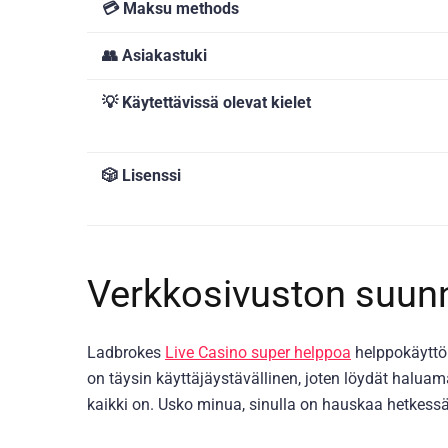
💳 Maksu methods
👥 Asiakastuki
💡 Käytettävissä olevat kielet
🎲 Lisenssi
Verkkosivuston suunni
Ladbrokes
Live Casino super helppoa
helppokäyttöi
on täysin käyttäjäystävällinen, joten löydät haluama
kaikki on. Usko minua, sinulla on hauskaa hetkessä