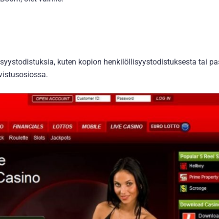
ystodistuksia, kuten kopion henkilöllisyystodistuksesta tai pass
hvistusosiossa.