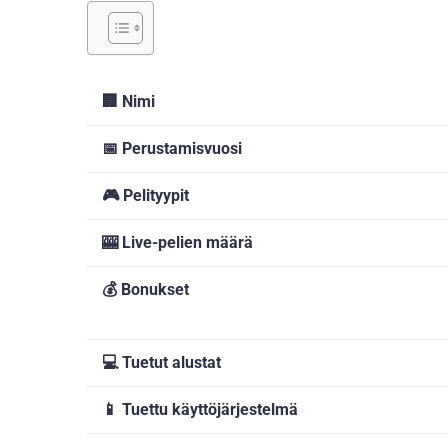
🏢 Nimi
📅 Perustamisvuosi
🎮 Pelityypit
🎰 Live-pelien määrä
💰 Bonukset
💻 Tuetut alustat
📱 Tuettu käyttöjärjestelmä