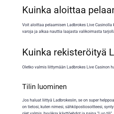
Kuinka aloittaa pela
Voit aloittaa pelaamisen Ladbrokes Live Casinolla kä
varoja ja alkaa nauttia laajasta valikoimasta tarjolla
Kuinka rekisteröityä L
Oletko valmis liittymään Ladbrokes Live Casinon hau
Tilin luominen
Jos haluat liittyä Ladbrokesiin, se on super helppoa.
on tietosi, kuten nimesi, sähköpostiosoitteesi, syn
olet valmis, hyväksy käyttöehdot ja paina "Luo tili"