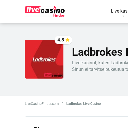
Live kas
4.8
Ladbrokes 
Live-kasinot, kuten Ladbrok
Sinun ei tarvitse pukeutua t
LiveCasinoFinder.com
"
Ladbrokes Live Casino