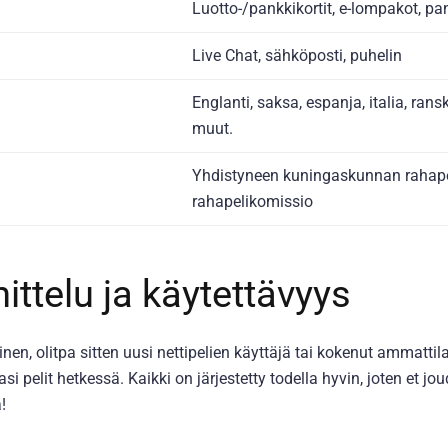
Luotto-/pankkikortit, e-lompakot, pank
Live Chat, sähköposti, puhelin
Englanti, saksa, espanja, italia, rans
muut.
Yhdistyneen kuningaskunnan rahapel
rahapelikomissio
ttelu ja käytettävyys
nen, olitpa sitten uusi nettipelien käyttäjä tai kokenut ammatti
si pelit hetkessä. Kaikki on järjestetty todella hyvin, joten et j
!