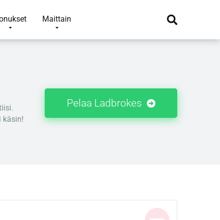
onukset
Maittain
Pelaa Ladbrokes
isi.
 käsin!