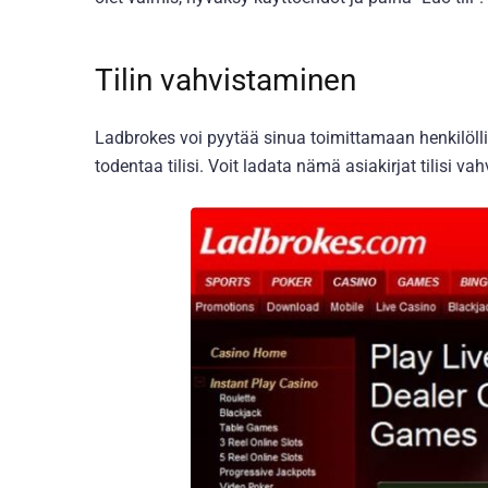
Tilin vahvistaminen
Ladbrokes voi pyytää sinua toimittamaan henkilöllisy
todentaa tilisi. Voit ladata nämä asiakirjat tilisi va