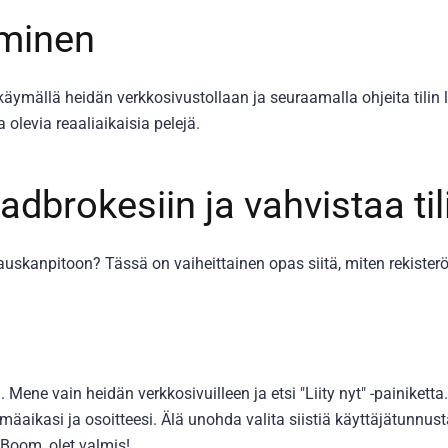
aminen
ymällä heidän verkkosivustollaan ja seuraamalla ohjeita tilin luo
 olevia reaaliaikaisia pelejä.
adbrokesiin ja vahvistaa til
skanpitoon? Tässä on vaiheittainen opas siitä, miten rekisteröidy
 Mene vain heidän verkkosivuilleen ja etsi "Liity nyt" -painiketta
tymäaikasi ja osoitteesi. Älä unohda valita siistiä käyttäjätunnu
. Boom, olet valmis!