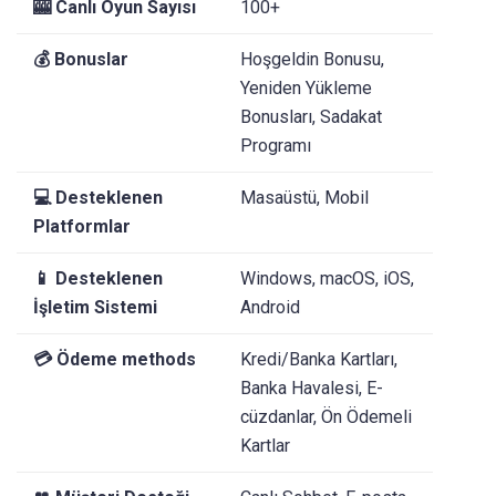
🎰 Canlı Oyun Sayısı
100+
💰 Bonuslar
Hoşgeldin Bonusu,
Yeniden Yükleme
Bonusları, Sadakat
Programı
💻 Desteklenen
Masaüstü, Mobil
Platformlar
📱 Desteklenen
Windows, macOS, iOS,
İşletim Sistemi
Android
💳 Ödeme methods
Kredi/Banka Kartları,
Banka Havalesi, E-
cüzdanlar, Ön Ödemeli
Kartlar