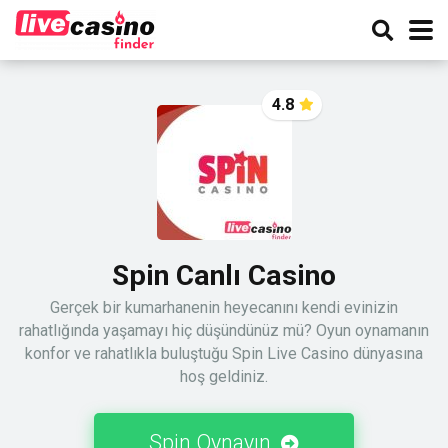
4.8
Spin Canlı Casino
Gerçek bir kumarhanenin heyecanını kendi evinizin
rahatlığında yaşamayı hiç düşündünüz mü? Oyun oynamanın
konfor ve rahatlıkla buluştuğu Spin Live Casino dünyasına
hoş geldiniz.
Spin Oynayın