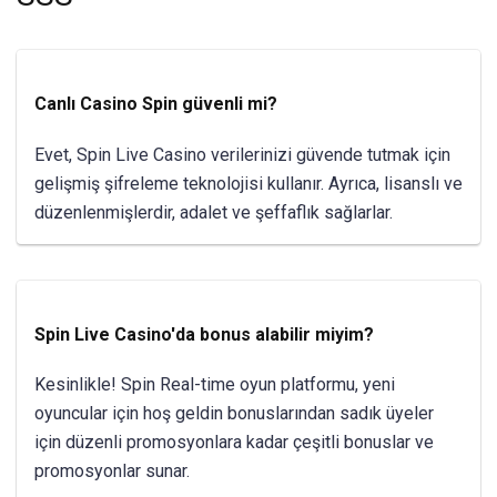
Canlı Casino Spin güvenli mi?
Evet, Spin Live Casino verilerinizi güvende tutmak için
gelişmiş şifreleme teknolojisi kullanır. Ayrıca, lisanslı ve
düzenlenmişlerdir, adalet ve şeffaflık sağlarlar.
Spin Live Casino'da bonus alabilir miyim?
Kesinlikle! Spin Real-time oyun platformu, yeni
oyuncular için hoş geldin bonuslarından sadık üyeler
için düzenli promosyonlara kadar çeşitli bonuslar ve
promosyonlar sunar.