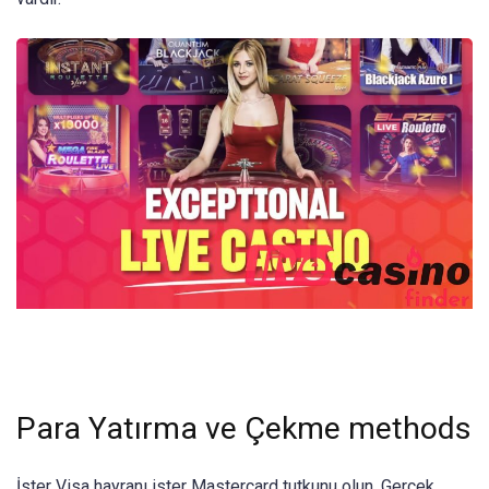
Para Yatırma ve Çekme methods
İster Visa hayranı ister Mastercard tutkunu olun, Gerçek