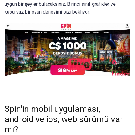
uygun bir şeyler bulacaksınız. Birinci sınıf grafikler ve
kusursuz bir oyun deneyimi sizi bekliyor.
Spin'in mobil uygulaması,
android ve ios, web sürümü var
mı?