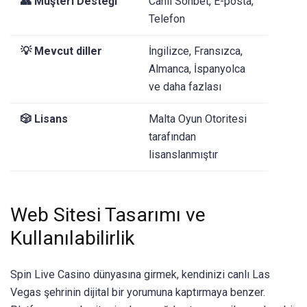
👥 Müşteri Desteği
Canlı Sohbet, E-posta,
Telefon
💡 Mevcut diller
İngilizce, Fransızca,
Almanca, İspanyolca
ve daha fazlası
🎲 Lisans
Malta Oyun Otoritesi
tarafından
lisanslanmıştır
Web Sitesi Tasarımı ve
Kullanılabilirlik
Spin Live Casino dünyasına girmek, kendinizi canlı Las
Vegas şehrinin dijital bir yorumuna kaptırmaya benzer.