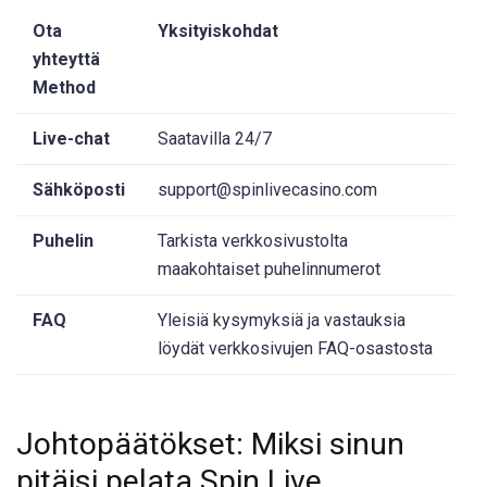
Ota
Yksityiskohdat
yhteyttä
Method
Live-chat
Saatavilla 24/7
Sähköposti
support@spinlivecasino.com
Puhelin
Tarkista verkkosivustolta
maakohtaiset puhelinnumerot
FAQ
Yleisiä kysymyksiä ja vastauksia
löydät verkkosivujen FAQ-osastosta
Johtopäätökset: Miksi sinun
pitäisi pelata Spin Live