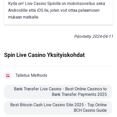
Kyllä on! Live Casino Spinillä on mobiilisovellus sekä
Androidille että iOS:lle, joten voit ottaa pelaamisen
mukaan matkalle.
Päivitetty 2024-04-11
Spin Live Casino Yksityiskohdat
Talletus Methods
Bank Transfer Live Casino - Best Online Casinos to
Bank Transfer Payments 2025
Best Bitcoin Cash Live Casino Site 2025 - Top Online
BCH Casino Guide