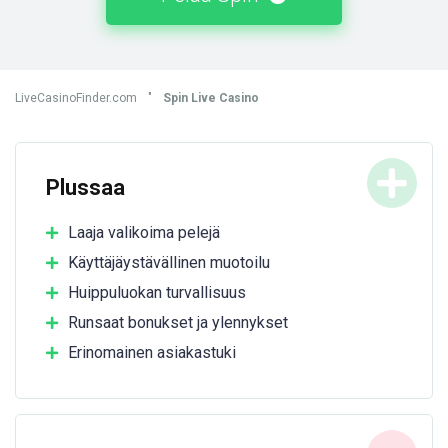
LiveCasinoFinder.com
"
Spin Live Casino
Plussaa
Laaja valikoima pelejä
Käyttäjäystävällinen muotoilu
Huippuluokan turvallisuus
Runsaat bonukset ja ylennykset
Erinomainen asiakastuki