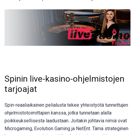
Spinin live-kasino-ohjelmistojen
tarjoajat
Spin-reaaliaikainen pelialusta tekee yhteistyötä tunnettujen
ohjelmistotoimittajien kanssa, jotka tunnetaan alalla
poikkeuksellisesta laadustaan. Joitakin johtavia nimiä ovat
Microgaming, Evolution Gaming ja NetEnt. Tämä strateginen