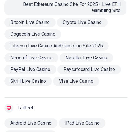
Best Ethereum Casino Site For 2025 - Live ETH
Gambling Site
Bitcoin Live Casino
Crypto Live Casino
Dogecoin Live Casino
Litecoin Live Casino And Gambling Site 2025
Neosurf Live Casino
Neteller Live Casino
PayPal Live Casino
Paysafecard Live Casino
Skrill Live Casino
Visa Live Casino
Laitteet
Android Live Casino
IPad Live Casino