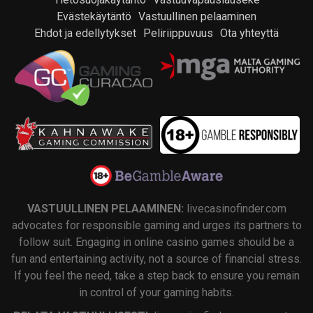
Evästekäytäntö
Vastuullinen pelaaminen
Ehdot ja edellytykset
Peliriippuvuus
Ota yhteyttä
VASTUULLINEN PELAAMINEN:
livecasinofinder.com
advocates for responsible gaming and urges its partners to
follow suit. Engaging in online casino games should be a
fun and entertaining activity, not a source of financial stress.
If you feel the need, take a step back to ensure you remain
in control of your gaming habits.