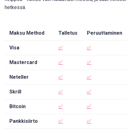
hetkessä.
Maksu Method
Talletus
Peruuttaminen
Visa
✅
✅
Mastercard
✅
✅
Neteller
✅
✅
Skrill
✅
✅
Bitcoin
✅
✅
Pankkisiirto
✅
✅