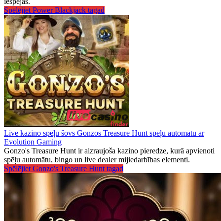
iespējas.
Spēlējiet Power Blackjack tagad
Live kazino spēļu šovs Gonzos Treasure Hunt spēļu automātu ar
Evolution Gaming
Gonzo's Treasure Hunt ir aizraujoša kazino pieredze, kurā apvienoti
spēļu automātu, bingo un live dealer mijiedarbības elementi.
Spēlējiet Gonzo's Treasure Hunt tagad