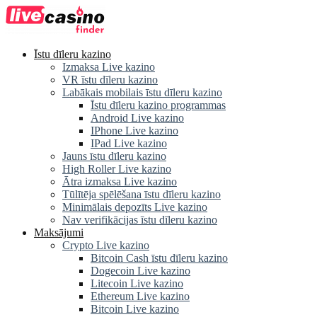
Īstu dīleru kazino
Izmaksa Live kazino
VR īstu dīleru kazino
Labākais mobilais īstu dīleru kazino
Īstu dīleru kazino programmas
Android Live kazino
IPhone Live kazino
IPad Live kazino
Jauns īstu dīleru kazino
High Roller Live kazino
Ātra izmaksa Live kazino
Tūlītēja spēlēšana īstu dīleru kazino
Minimālais depozīts Live kazino
Nav verifikācijas īstu dīleru kazino
Maksājumi
Crypto Live kazino
Bitcoin Cash īstu dīleru kazino
Dogecoin Live kazino
Litecoin Live kazino
Ethereum Live kazino
Bitcoin Live kazino