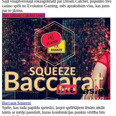
Šajā visaptverošajā rokasgrāmatā par Dream Catcher, populāro live
casino spēli no Evolution Gaming, mēs aprakstīsim visu, kas jums
par to jāzina.
Play Dream Catcher tagad
Baccarat Squeeze
Spēle, kas rada papildu spriedzi, ļaujot spēlētājiem lēnām atklāt
kārtis ar mērķi paredzēt, kuras kombinācijas punktu vērtība būs