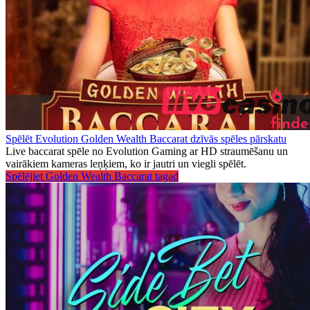
Spēlēt Evolution Golden Wealth Baccarat dzīvās spēles pārskatu
Live baccarat spēle no Evolution Gaming ar HD straumēšanu un
vairākiem kameras leņķiem, ko ir jautri un viegli spēlēt.
Spēlējiet Golden Wealth Baccarat tagad