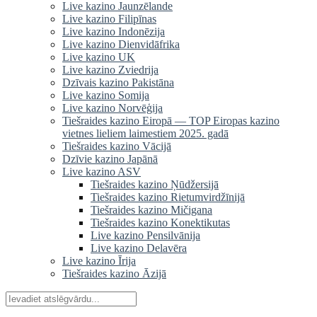
Live kazino Jaunzēlande
Live kazino Filipīnas
Live kazino Indonēzija
Live kazino Dienvidāfrika
Live kazino UK
Live kazino Zviedrija
Dzīvais kazino Pakistāna
Live kazino Somija
Live kazino Norvēģija
Tiešraides kazino Eiropā — TOP Eiropas kazino
vietnes lieliem laimestiem 2025. gadā
Tiešraides kazino Vācijā
Dzīvie kazino Japānā
Live kazino ASV
Tiešraides kazino Ņūdžersijā
Tiešraides kazino Rietumvirdžīnijā
Tiešraides kazino Mičigana
Tiešraides kazino Konektikutas
Live kazino Pensilvānija
Live kazino Delavēra
Live kazino Īrija
Tiešraides kazino Āzijā