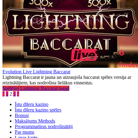
Evolution Live Lightning Baccarat
Lightning Baccarat ir jauna un aizraujoša baccarat spēles versija ar
reizinātājiem, kas nodrošina lielākus vinnestus.
Spēlējiet Lightning Baccarat tagad
"
1
2
3
"
Īstu dīleru kazino
Īstu dīleru kazino spēles
Bonusi
Maksājums Methods
Programmatūras nodrošinātāji
Par mums
Lapas karte