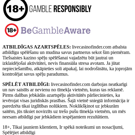
ATBILDĪGAS AZARTSPĒLES:
livecasinofinder.com atbalsta
atbildīgu spēlēšanu un mudina savus partnerus sekot šim piemēram.
Tiešsaistes kazino spēļu spēlēšanai vajadzētu būt jautrai un
izklaidējošai aktivitātei, nevis finansiāla stresa avotam. Ja jūtat
nepieciešamību, atkāpieties soli atpakaļ, lai nodrošinātu, ka joprojām
kontrolējat savus spēļu paradumus.
SPĒLĒT ATBILDĪGI:
livecasinofinder.com darbojas neatkarīgi
un nav saistīts ar nevienu no tīmekļa vietnēm, kuras tas reklamē.
Pirms dalības jebkādās azartspēļu aktivitātēs pārliecinieties, ka
ievērojat visas juridiskās prasības. Šajā vietnē sniegtā informācija ir
paredzēta tikai izglītības nolūkiem. Noklikšķinot uz jebkurām
saitēm, jūs tiksiet novirzīts uz trešo pušu tīmekļa vietnēm, un mēs
neesam atbildīgi par jebkādiem iespējamiem rezultātiem.
18+, Tikai jauniem klientiem, Ir spēkā noteikumi un nosacījumi,
Spēlējiet atbildīgi