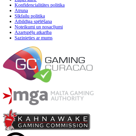
Konfidencialitātes politika
Atruna
Sīkfailu politika
Atbildīga spēlēšana
Noteikumi un nosacījumi
Azartspēļu atkarība
Sazinieties ar mums