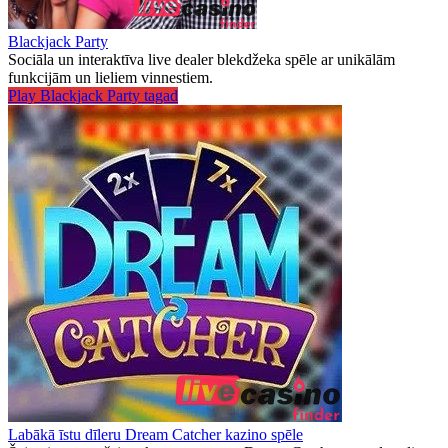
Blackjack Party
Sociāla un interaktīva live dealer blekdžeka spēle ar unikālām
funkcijām un lieliem vinnestiem.
Play Blackjack Party tagad
Labākā īstu dīleru Dream Catcher kazino spēle