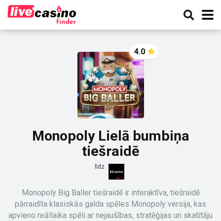
4.0
Monopoly Lielā bumbiņa
tiešraidē
līdz
Monopoly Big Baller tiešraidē ir interaktīva, tiešraidē
pārraidīta klasiskās galda spēles Monopoly versija, kas
apvieno reāllaika spēli ar nejaušības, stratēģijas un skatītāju