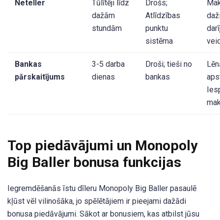
Neteller
Tūlītēji līdz
Drošs;
Mak
dažām
Atlīdzības
daž
stundām
punktu
dar
sistēma
vei
Bankas
3-5 darba
Droši; tieši no
Lēn
pārskaitījums
dienas
bankas
aps
Ies
ma
Top piedāvājumi un Monopoly
Big Baller bonusa funkcijas
Iegremdēšanās īstu dīleru Monopoly Big Baller pasaulē
kļūst vēl vilinošāka, jo spēlētājiem ir pieejami dažādi
bonusa piedāvājumi. Sākot ar bonusiem, kas atbilst jūsu