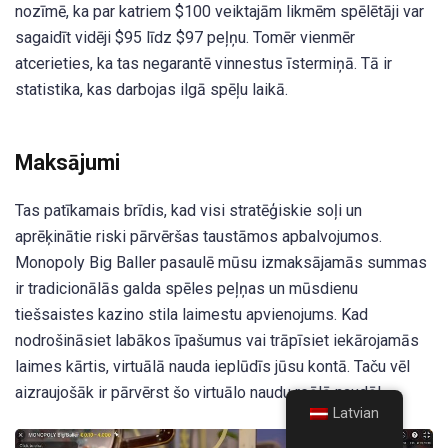
nozīmē, ka par katriem $100 veiktajām likmēm spēlētāji var
sagaidīt vidēji $95 līdz $97 peļņu. Tomēr vienmēr
atcerieties, ka tas negarantē vinnestus īstermiņā. Tā ir
statistika, kas darbojas ilgā spēļu laikā.
Maksājumi
Tas patīkamais brīdis, kad visi stratēģiskie soļi un
aprēķinātie riski pārvēršas taustāmos apbalvojumos.
Monopoly Big Baller pasaulē mūsu izmaksājamās summas
ir tradicionālās galda spēles peļņas un mūsdienu
tiešsaistes kazino stila laimestu apvienojums. Kad
nodrošināsiet labākos īpašumus vai trāpīsiet iekārojamās
laimes kārtis, virtuālā nauda ieplūdīs jūsu kontā. Taču vēl
aizraujošāk ir pārvērst šo virtuālo naudu reālā naudā!
Latvian