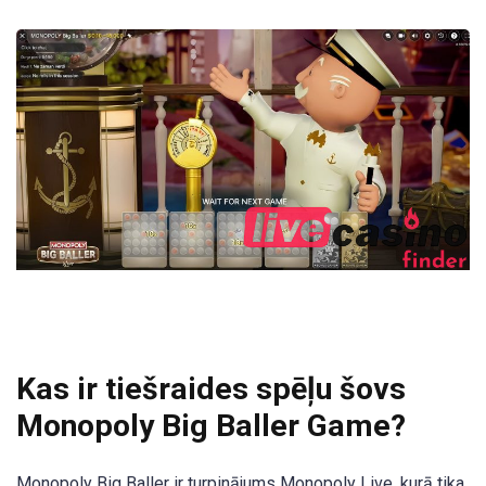
Kas ir tiešraides spēļu šovs
Monopoly Big Baller Game?
Monopoly Big Baller ir turpinājums Monopoly Live, kurā tika