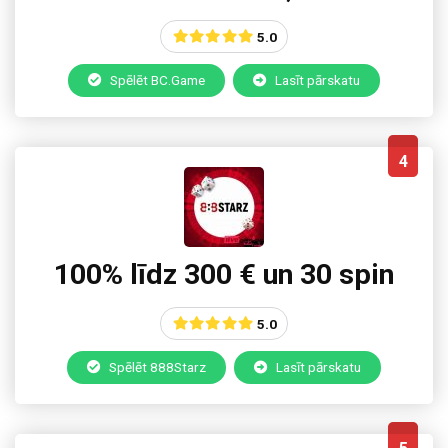
5.0
Spēlēt BC.Game
Lasīt pārskatu
4
100% līdz 300 € un 30 spin
5.0
Spēlēt 888Starz
Lasīt pārskatu