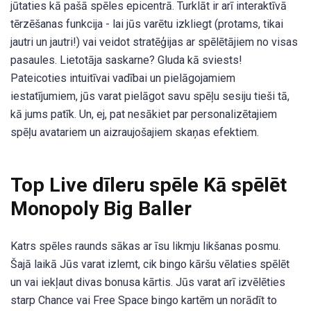
jūtaties kā pašā spēles epicentrā. Turklāt ir arī interaktīvā
tērzēšanas funkcija - lai jūs varētu izkliegt (protams, tikai
jautri un jautri!) vai veidot stratēģijas ar spēlētājiem no visas
pasaules. Lietotāja saskarne? Gluda kā sviests!
Pateicoties intuitīvai vadībai un pielāgojamiem
iestatījumiem, jūs varat pielāgot savu spēļu sesiju tieši tā,
kā jums patīk. Un, ej, pat nesākiet par personalizētajiem
spēļu avatariem un aizraujošajiem skaņas efektiem.
Top Live dīleru spēle Kā spēlēt
Monopoly Big Baller
Katrs spēles raunds sākas ar īsu likmju likšanas posmu.
Šajā laikā Jūs varat izlemt, cik bingo kāršu vēlaties spēlēt
un vai iekļaut divas bonusa kārtis. Jūs varat arī izvēlēties
starp Chance vai Free Space bingo kartēm un norādīt to