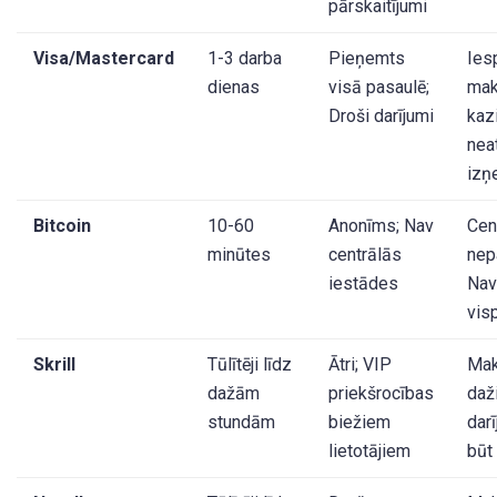
pārskaitījumi
Visa/Mastercard
1-3 darba
Pieņemts
Ies
dienas
visā pasaulē;
mak
Droši darījumi
kaz
nea
izņ
Bitcoin
10-60
Anonīms; Nav
Cen
minūtes
centrālās
nep
iestādes
Nav
vis
Skrill
Tūlītēji līdz
Ātri; VIP
Mak
dažām
priekšrocības
daž
stundām
biežiem
dar
lietotājiem
būt