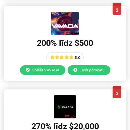
2
200% līdz $500
5.0
Spēlēt VAVADA
Lasīt pārskatu
3
270% līdz $20,000