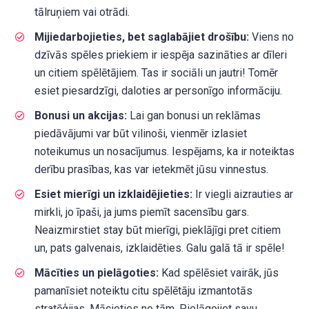
tālruņiem vai otrādi.
Mijiedarbojieties, bet saglabājiet drošību:
Viens no
dzīvās spēles priekiem ir iespēja sazināties ar dīleri
un citiem spēlētājiem. Tas ir sociāli un jautri! Tomēr
esiet piesardzīgi, daloties ar personīgo informāciju.
Bonusi un akcijas:
Lai gan bonusi un reklāmas
piedāvājumi var būt vilinoši, vienmēr izlasiet
noteikumus un nosacījumus. Iespējams, ka ir noteiktas
derību prasības, kas var ietekmēt jūsu vinnestus.
Esiet mierīgi un izklaidējieties:
Ir viegli aizrauties ar
mirkli, jo īpaši, ja jums piemīt sacensību gars.
Neaizmirstiet stay būt mierīgi, pieklājīgi pret citiem
un, pats galvenais, izklaidēties. Galu galā tā ir spēle!
Mācīties un pielāgoties:
Kad spēlēsiet vairāk, jūs
pamanīsiet noteiktu citu spēlētāju izmantotās
stratēģijas. Mācieties no tām. Pielāgojiet savu