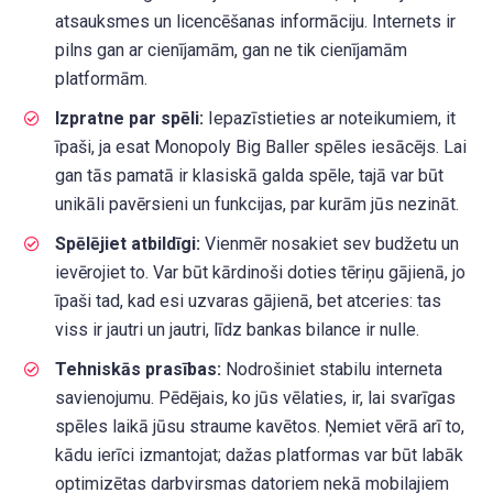
atsauksmes un licencēšanas informāciju. Internets ir
pilns gan ar cienījamām, gan ne tik cienījamām
platformām.
Izpratne par spēli:
Iepazīstieties ar noteikumiem, it
īpaši, ja esat Monopoly Big Baller spēles iesācējs. Lai
gan tās pamatā ir klasiskā galda spēle, tajā var būt
unikāli pavērsieni un funkcijas, par kurām jūs nezināt.
Spēlējiet atbildīgi:
Vienmēr nosakiet sev budžetu un
ievērojiet to. Var būt kārdinoši doties tēriņu gājienā, jo
īpaši tad, kad esi uzvaras gājienā, bet atceries: tas
viss ir jautri un jautri, līdz bankas bilance ir nulle.
Tehniskās prasības:
Nodrošiniet stabilu interneta
savienojumu. Pēdējais, ko jūs vēlaties, ir, lai svarīgas
spēles laikā jūsu straume kavētos. Ņemiet vērā arī to,
kādu ierīci izmantojat; dažas platformas var būt labāk
optimizētas darbvirsmas datoriem nekā mobilajiem