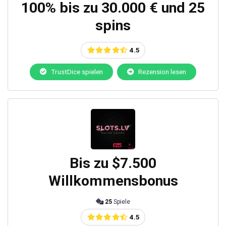
100% bis zu 30.000 € und 25
spins
4.5
TrustDice spielen
Rezension lesen
Bis zu $7.500
Willkommensbonus
25
Spiele
4.5