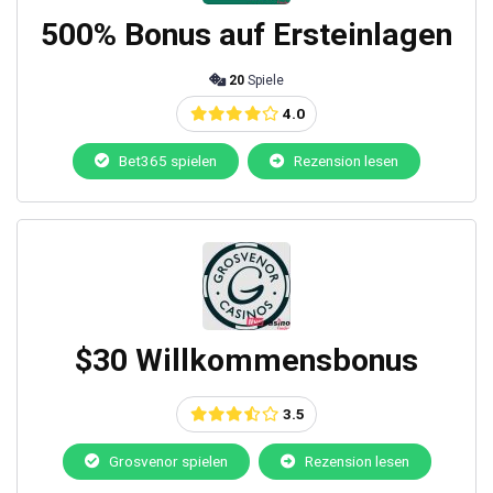
500% Bonus auf Ersteinlagen
20
Spiele
4.0
Bet365 spielen
Rezension lesen
$30 Willkommensbonus
3.5
Grosvenor spielen
Rezension lesen