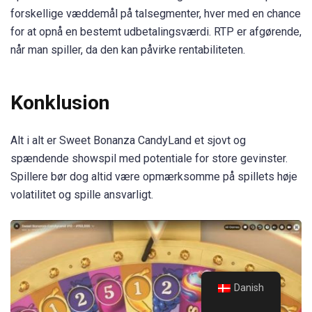
forskellige væddemål på talsegmenter, hver med en chance
for at opnå en bestemt udbetalingsværdi. RTP er afgørende,
når man spiller, da den kan påvirke rentabiliteten.
Konklusion
Alt i alt er Sweet Bonanza CandyLand et sjovt og
spændende showspil med potentiale for store gevinster.
Spillere bør dog altid være opmærksomme på spillets høje
volatilitet og spille ansvarligt.
Danish