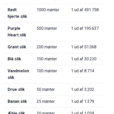
Rødt
1000 mønter
1 ud af 491.758
hjerte slik
Purple
500 mønter
1 ud af 195.637
Heart slik
Grønt slik
200 mønter
1 ud af 51.068
Blå slik
150 mønter
1 ud af 30.230
Vandmelon
100 mønter
1 ud af 8.714
slik
Drue slik
50 mønter
1 ud af 3.202
Banan slik
25 mønter
1 ud af 1.379
Æble slik
20 mønter
1 ud af 1.039