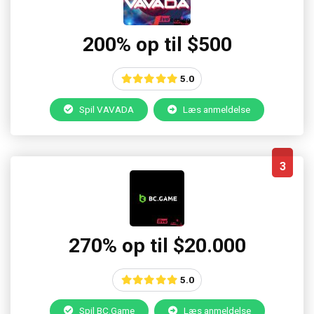
200% op til $500
5.0
Spil VAVADA
Læs anmeldelse
3
270% op til $20.000
5.0
Spil BC.Game
Læs anmeldelse