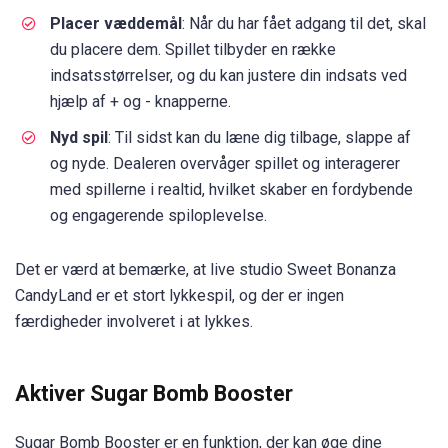
Placer væddemål
: Når du har fået adgang til det, skal
du placere dem. Spillet tilbyder en række
indsatsstørrelser, og du kan justere din indsats ved
hjælp af + og - knapperne.
Nyd spil
: Til sidst kan du læne dig tilbage, slappe af
og nyde. Dealeren overvåger spillet og interagerer
med spillerne i realtid, hvilket skaber en fordybende
og engagerende spiloplevelse.
Det er værd at bemærke, at live studio Sweet Bonanza
CandyLand er et stort lykkespil, og der er ingen
færdigheder involveret i at lykkes.
Aktiver Sugar Bomb Booster
Sugar Bomb Booster er en funktion, der kan øge dine