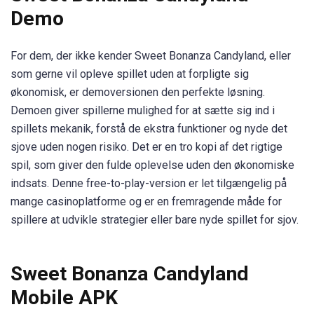
Demo
For dem, der ikke kender Sweet Bonanza Candyland, eller
som gerne vil opleve spillet uden at forpligte sig
økonomisk, er demoversionen den perfekte løsning.
Demoen giver spillerne mulighed for at sætte sig ind i
spillets mekanik, forstå de ekstra funktioner og nyde det
sjove uden nogen risiko. Det er en tro kopi af det rigtige
spil, som giver den fulde oplevelse uden den økonomiske
indsats. Denne free-to-play-version er let tilgængelig på
mange casinoplatforme og er en fremragende måde for
spillere at udvikle strategier eller bare nyde spillet for sjov.
Sweet Bonanza Candyland
Mobile APK