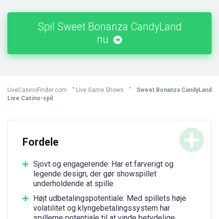
Spil Sweet Bonanza CandyLand
nu
LiveCasinoFinder.com
"
Live Game Shows
"
Sweet Bonanza CandyLand
Live Casino-spil
Fordele
Sjovt og engagerende: Har et farverigt og
legende design, der gør showspillet
underholdende at spille.
Højt udbetalingspotentiale: Med spillets høje
volatilitet og klyngebetalingssystem har
spillerne potentiale til at vinde betydelige