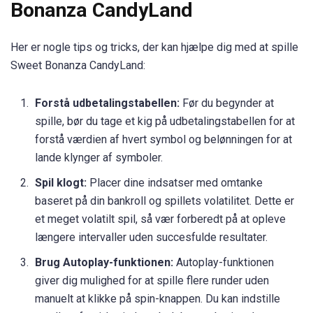
Bonanza CandyLand
Her er nogle tips og tricks, der kan hjælpe dig med at spille
Sweet Bonanza CandyLand:
Forstå udbetalingstabellen:
Før du begynder at
spille, bør du tage et kig på udbetalingstabellen for at
forstå værdien af hvert symbol og belønningen for at
lande klynger af symboler.
Spil klogt:
Placer dine indsatser med omtanke
baseret på din bankroll og spillets volatilitet. Dette er
et meget volatilt spil, så vær forberedt på at opleve
længere intervaller uden succesfulde resultater.
Brug Autoplay-funktionen:
Autoplay-funktionen
giver dig mulighed for at spille flere runder uden
manuelt at klikke på spin-knappen. Du kan indstille