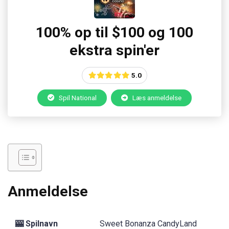
100% op til $100 og 100
ekstra spin'er
5.0
Spil National
Læs anmeldelse
Anmeldelse
🎰 Spilnavn
Sweet Bonanza CandyLand