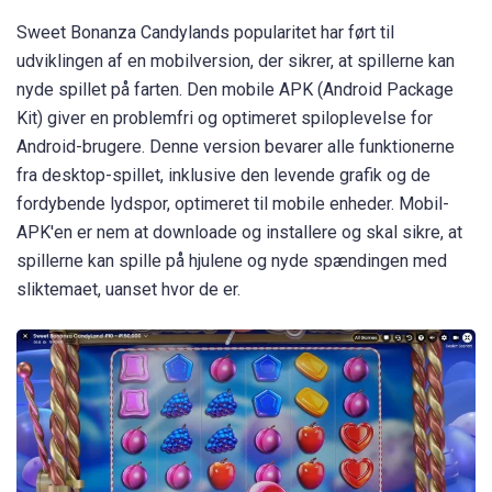
Sweet Bonanza Candylands popularitet har ført til
udviklingen af en mobilversion, der sikrer, at spillerne kan
nyde spillet på farten. Den mobile APK (Android Package
Kit) giver en problemfri og optimeret spiloplevelse for
Android-brugere. Denne version bevarer alle funktionerne
fra desktop-spillet, inklusive den levende grafik og de
fordybende lydspor, optimeret til mobile enheder. Mobil-
APK'en er nem at downloade og installere og skal sikre, at
spillerne kan spille på hjulene og nyde spændingen med
sliktemaet, uanset hvor de er.