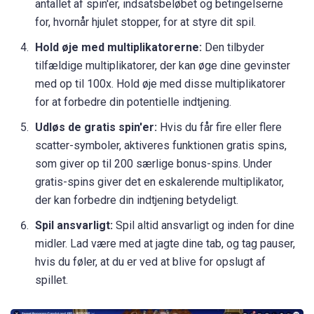
antallet af spin'er, indsatsbeløbet og betingelserne
for, hvornår hjulet stopper, for at styre dit spil.
Hold øje med multiplikatorerne:
Den tilbyder
tilfældige multiplikatorer, der kan øge dine gevinster
med op til 100x. Hold øje med disse multiplikatorer
for at forbedre din potentielle indtjening.
Udløs de gratis spin'er:
Hvis du får fire eller flere
scatter-symboler, aktiveres funktionen gratis spins,
som giver op til 200 særlige bonus-spins. Under
gratis-spins giver det en eskalerende multiplikator,
der kan forbedre din indtjening betydeligt.
Spil ansvarligt:
Spil altid ansvarligt og inden for dine
midler. Lad være med at jagte dine tab, og tag pauser,
hvis du føler, at du er ved at blive for opslugt af
spillet.