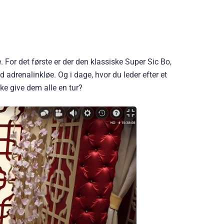
. For det første er der den klassiske Super Sic Bo,
d adrenalinkløe. Og i dage, hvor du leder efter et
kke give dem alle en tur?