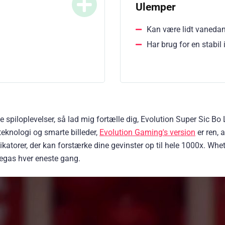
Ulemper
Kan være lidt vanedann
Har brug for en stabil
e spiloplevelser, så lad mig fortælle dig, Evolution Super Sic B
eknologi og smarte billeder,
Evolution Gaming's version
er ren,
katorer, der kan forstærke dine gevinster op til hele 1000x. Whethe
Vegas hver eneste gang.