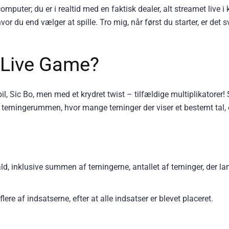
puter; du er i realtid med en faktisk dealer, alt streamet live i 
 hvor du end vælger at spille. Tro mig, når først du starter, er det
 Live Game?
il, Sic Bo, men med et krydret twist – tilfældige multiplikatorer
erningerummen, hvor mange terninger der viser et bestemt tal, ell
ld, inklusive summen af terningerne, antallet af terninger, der la
lere af indsatserne, efter at alle indsatser er blevet placeret.