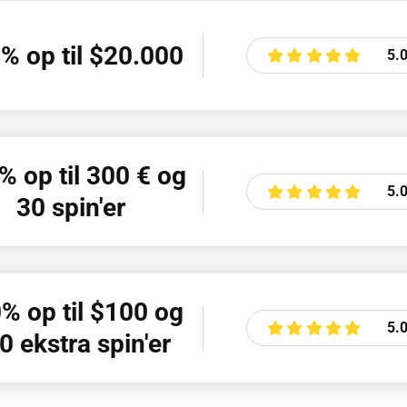
% op til $20.000
5.
% op til 300 € og
5.
30 spin'er
% op til $100 og
5.
0 ekstra spin'er