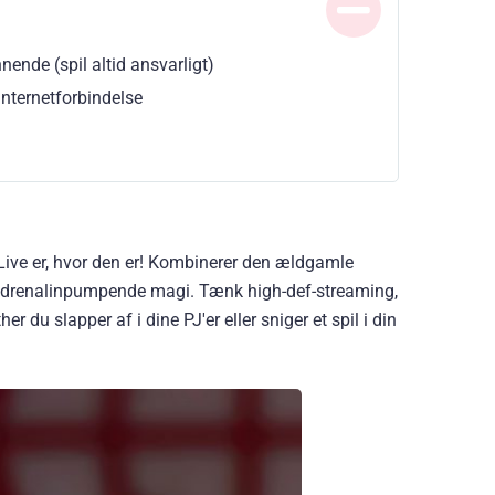
ende (spil altid ansvarligt)
 internetforbindelse
o Live er, hvor den er! Kombinerer den ældgamle
 adrenalinpumpende magi. Tænk high-def-streaming,
r du slapper af i dine PJ'er eller sniger et spil i din