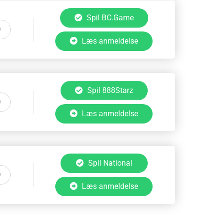
Spil BC.Game
0
Læs anmeldelse
Spil 888Starz
0
Læs anmeldelse
Spil National
0
Læs anmeldelse