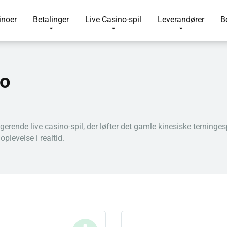
inoer
Betalinger
Live Casino-spil
Leverandører
B
Bo
gerende live casino-spil, der løfter det gamle kinesiske terninges
oplevelse i realtid.