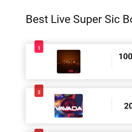
Best Live Super Sic B
1
100
2
20