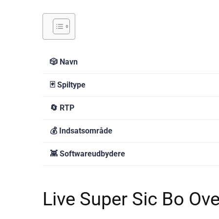
🎲 Navn
🃏 Spiltype
🔄 RTP
💰 Indsatsområde
👾 Softwareudbydere
Live Super Sic Bo Ove