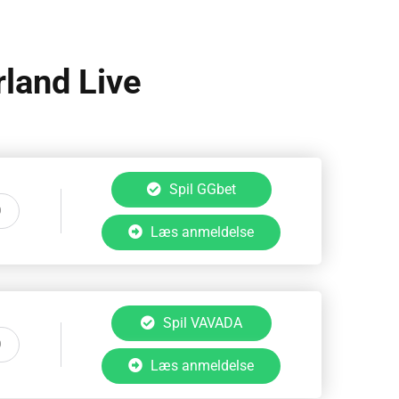
land Live
Spil GGbet
0
Læs anmeldelse
Spil VAVADA
0
Læs anmeldelse