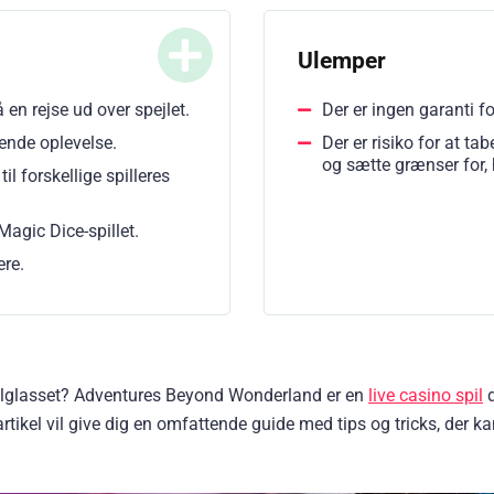
Ulemper
en rejse ud over spejlet.
Der er ingen garanti for
ende oplevelse.
Der er risiko for at tab
og sætte grænser for, h
il forskellige spilleres
gic Dice-spillet.
ere.
spejlglasset? Adventures Beyond Wonderland er en
live casino spil
d
tikel vil give dig en omfattende guide med tips og tricks, der k