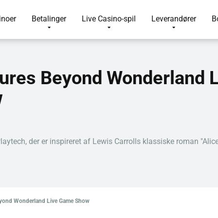
inoer
Betalinger
Live Casino-spil
Leverandører
B
tures Beyond Wonderland L
w
laytech, der er inspireret af Lewis Carrolls klassiske roman "Alice
eyond Wonderland Live Game Show