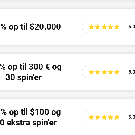
% op til $20.000
5.
% op til 300 € og
5.
30 spin'er
% op til $100 og
5.
0 ekstra spin'er