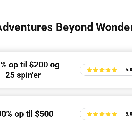
 Adventures Beyond Wonder
% op til $200 og
5.
25 spin'er
0% op til $500
5.