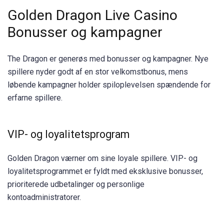
Golden Dragon Live Casino
Bonusser og kampagner
The Dragon er generøs med bonusser og kampagner. Nye
spillere nyder godt af en stor velkomstbonus, mens
løbende kampagner holder spiloplevelsen spændende for
erfarne spillere.
VIP- og loyalitetsprogram
Golden Dragon værner om sine loyale spillere. VIP- og
loyalitetsprogrammet er fyldt med eksklusive bonusser,
prioriterede udbetalinger og personlige
kontoadministratorer.