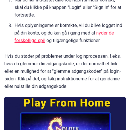
skal du klikke på knappen "Login" eller "Sign In" for at
fortsætte.
Hvis oplysningerne er korrekte, vil du blive logget ind
på din konto, og du kan gå i gang med at
nyder de
forskellige spil
og tilgængelige funktioner.
Hvis du støder på problemer under loginprocessen, f.eks.
hvis du glemmer din adgangskode, er der normalt et link
eller en mulighed for at "glemme adgangskoden" på login-
siden. Klik på det, og følg instruktionerne for at gendanne
eller nulstille din adgangskode.