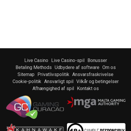
Live Casino
Live Casino-spil
Bonusser
Betaling Methods
Udbydere af software
Om os
Sitemap
Privatlivspolitik
Ansvarsfraskrivelse
Cookie-politik
Ansvarligt spil
Vilkår og betingelser
Afhængighed af spil
Kontakt os