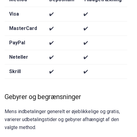
Visa
✔️
✔️
MasterCard
✔️
✔️
PayPal
✔️
✔️
Neteller
✔️
✔️
Skrill
✔️
✔️
Gebyrer og begrænsninger
Mens indbetalinger generelt er øjeblikkelige og gratis,
varierer udbetalingstider og gebyrer afhængigt af den
valgte method.