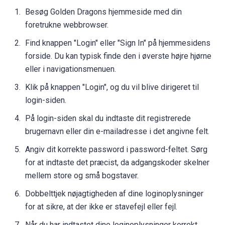
Besøg Golden Dragons hjemmeside med din
foretrukne webbrowser.
Find knappen "Login" eller "Sign In" på hjemmesidens
forside. Du kan typisk finde den i øverste højre hjørne
eller i navigationsmenuen.
Klik på knappen "Login", og du vil blive dirigeret til
login-siden.
På login-siden skal du indtaste dit registrerede
brugernavn eller din e-mailadresse i det angivne felt.
Angiv dit korrekte password i password-feltet. Sørg
for at indtaste det præcist, da adgangskoder skelner
mellem store og små bogstaver.
Dobbelttjek nøjagtigheden af dine loginoplysninger
for at sikre, at der ikke er stavefejl eller fejl.
Når du har indtastet dine loginoplysninger korrekt,