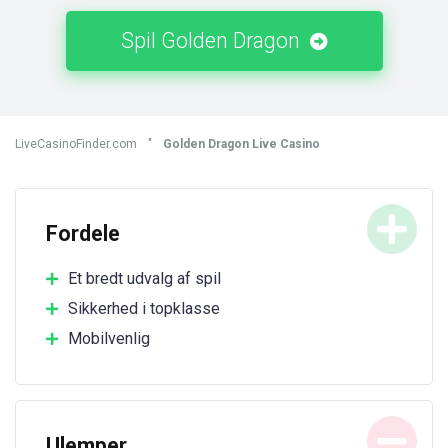
Spil Golden Dragon
LiveCasinoFinder.com
"
Golden Dragon Live Casino
Fordele
Et bredt udvalg af spil
Sikkerhed i topklasse
Mobilvenlig
Ulemper