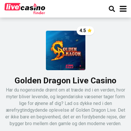
4.5
Golden Dragon Live Casino
Har du nogensinde drømt om at træde ind i en verden, hvor
myter bliver levende, og legendariske væsener tager form
lige for øjnene af dig? Lad os dykke ned i den
ærefrygtindgydende oplevelse af Golden Dragon Live. Det
er ikke bare en begivenhed, det er en fordybende rejse, der
bygger bro mellem den gamle og den moderne verden.