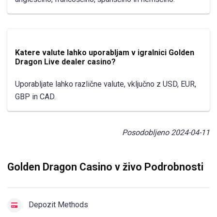
Katere valute lahko uporabljam v igralnici Golden
Dragon Live dealer casino?
Uporabljate lahko različne valute, vključno z USD, EUR,
GBP in CAD.
Posodobljeno 2024-04-11
Golden Dragon Casino v živo Podrobnosti
Depozit Methods