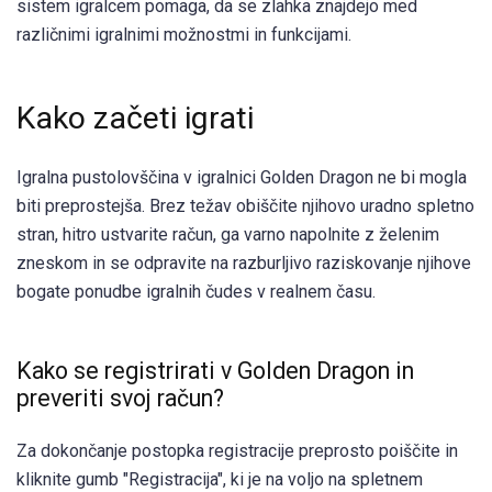
sistem igralcem pomaga, da se zlahka znajdejo med
različnimi igralnimi možnostmi in funkcijami.
Kako začeti igrati
Igralna pustolovščina v igralnici Golden Dragon ne bi mogla
biti preprostejša. Brez težav obiščite njihovo uradno spletno
stran, hitro ustvarite račun, ga varno napolnite z želenim
zneskom in se odpravite na razburljivo raziskovanje njihove
bogate ponudbe igralnih čudes v realnem času.
Kako se registrirati v Golden Dragon in
preveriti svoj račun?
Za dokončanje postopka registracije preprosto poiščite in
kliknite gumb "Registracija", ki je na voljo na spletnem