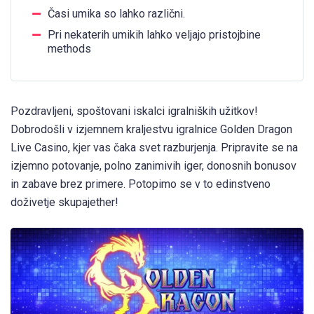
Časi umika so lahko različni.
Pri nekaterih umikih lahko veljajo pristojbine
methods
Pozdravljeni, spoštovani iskalci igralniških užitkov!
Dobrodošli v izjemnem kraljestvu igralnice Golden Dragon
Live Casino, kjer vas čaka svet razburjenja. Pripravite se na
izjemno potovanje, polno zanimivih iger, donosnih bonusov
in zabave brez primere. Potopimo se v to edinstveno
doživetje skupajether!