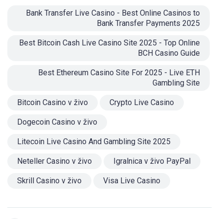
Bank Transfer Live Casino - Best Online Casinos to
Bank Transfer Payments 2025
Best Bitcoin Cash Live Casino Site 2025 - Top Online
BCH Casino Guide
Best Ethereum Casino Site For 2025 - Live ETH
Gambling Site
Bitcoin Casino v živo
Crypto Live Casino
Dogecoin Casino v živo
Litecoin Live Casino And Gambling Site 2025
Neteller Casino v živo
Igralnica v živo PayPal
Skrill Casino v živo
Visa Live Casino