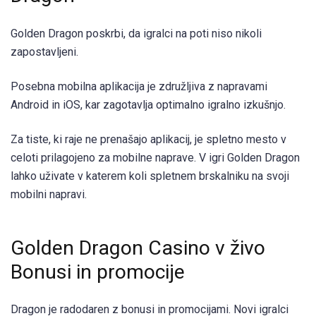
Golden Dragon poskrbi, da igralci na poti niso nikoli
zapostavljeni.
Posebna mobilna aplikacija je združljiva z napravami
Android in iOS, kar zagotavlja optimalno igralno izkušnjo.
Za tiste, ki raje ne prenašajo aplikacij, je spletno mesto v
celoti prilagojeno za mobilne naprave. V igri Golden Dragon
lahko uživate v katerem koli spletnem brskalniku na svoji
mobilni napravi.
Golden Dragon Casino v živo
Bonusi in promocije
Dragon je radodaren z bonusi in promocijami. Novi igralci