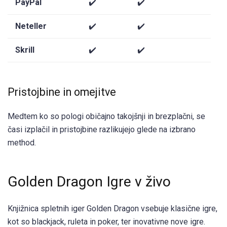
PayPal
✔️
✔️
Neteller
✔️
✔️
Skrill
✔️
✔️
Pristojbine in omejitve
Medtem ko so pologi običajno takojšnji in brezplačni, se
časi izplačil in pristojbine razlikujejo glede na izbrano
method.
Golden Dragon Igre v živo
Knjižnica spletnih iger Golden Dragon vsebuje klasične igre,
kot so blackjack, ruleta in poker, ter inovativne nove igre.