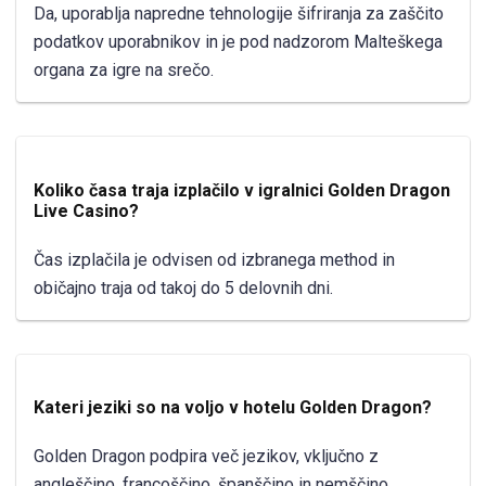
Da, uporablja napredne tehnologije šifriranja za zaščito
podatkov uporabnikov in je pod nadzorom Malteškega
organa za igre na srečo.
Koliko časa traja izplačilo v igralnici Golden Dragon
Live Casino?
Čas izplačila je odvisen od izbranega method in
običajno traja od takoj do 5 delovnih dni.
Kateri jeziki so na voljo v hotelu Golden Dragon?
Golden Dragon podpira več jezikov, vključno z
angleščino, francoščino, španščino in nemščino.