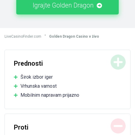
Igrajte Golden Dragon
LiveCasinoFinder.com
"
Golden Dragon Casino v živo
Prednosti
Širok izbor iger
Vrhunska varnost
Mobilnim napravam prijazno
Proti