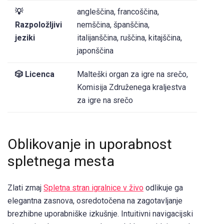
💡
angleščina, francoščina,
Razpoložljivi
nemščina, španščina,
jeziki
italijanščina, ruščina, kitajščina,
japonščina
🎲 Licenca
Malteški organ za igre na srečo,
Komisija Združenega kraljestva
za igre na srečo
Oblikovanje in uporabnost
spletnega mesta
Zlati zmaj
Spletna stran igralnice v živo
odlikuje ga
elegantna zasnova, osredotočena na zagotavljanje
brezhibne uporabniške izkušnje. Intuitivni navigacijski