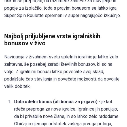
tisk in se prepričati, da razumete zahteve za stavljenje in
pogoje za izplačilo, toda s pravim bonusom se lahko igra
Super Spin Roulette spremeni v super nagrajujočo izkušnjo.
Najbolj priljubljene vrste igralniških
bonusov v živo
Navigacija v živahnem svetu spletnih igralnic je lahko zelo
zahtevna, še posebej zaradi številnih bonusov, ki so na
voljo. Z igralnimi bonusi lahko povečate svoj sklad,
podaljšate čas stavljanja in povečate možnosti, da osvojite
velik dobitek.
Dobrodelni bonus (ali bonus za prijavo)
- je kot
rdeča preproga za nove igralce. Igralnice jih ponujajo,
da bi privabile nove člane, in so lahko zelo radodarne.
Običajno ujemajo odstotek vašega prvega pologa,