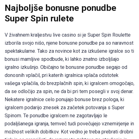
Najboljše bonusne ponudbe
Super Spin rulete
V živahnem kraljestvu live casino si je Super Spin Roulette
izborila svojo nišo, njene bonusne ponudbe pa so naravnost
spektakularne. Tako za novince kot za izkušene igralce so ti
bonusi mamljive spodbude, ki lahko znatno izboljšajo
igralno izkušnjo. Običajno te bonusne ponudbe segajo od
donosnih vplačil, pri katerih igralnica vplača odstotek
vašega vplačila, do brezplačnih spin, ki igralcem omogočajo,
da se odločijo za spin, ne da bi pri tem posegli v svoj denar.
Nekatere igralnice celo ponujajo bonuse brez pologa, ki
igralcem podarijo znesek za začetek potovanja s Super
Spinom. Te ponudbe igralcem ne zagotavljajo le
podaljšanega igranja, temveč tudi povečujejo vznemirjenje in
možnost velikih dobitkov. Kot vedno je treba prebrati drobni