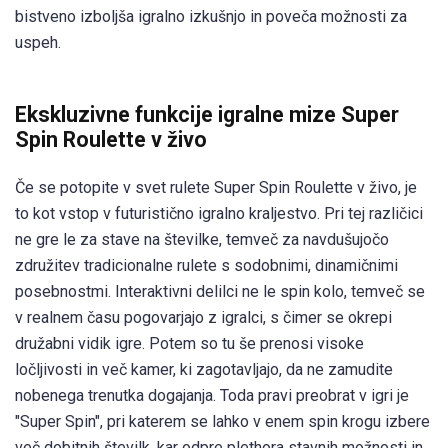
bistveno izboljša igralno izkušnjo in poveča možnosti za
uspeh.
Ekskluzivne funkcije igralne mize Super
Spin Roulette v živo
Če se potopite v svet rulete Super Spin Roulette v živo, je
to kot vstop v futuristično igralno kraljestvo. Pri tej različici
ne gre le za stave na številke, temveč za navdušujočo
združitev tradicionalne rulete s sodobnimi, dinamičnimi
posebnostmi. Interaktivni delilci ne le spin kolo, temveč se
v realnem času pogovarjajo z igralci, s čimer se okrepi
družabni vidik igre. Potem so tu še prenosi visoke
ločljivosti in več kamer, ki zagotavljajo, da ne zamudite
nobenega trenutka dogajanja. Toda pravi preobrat v igri je
"Super Spin", pri katerem se lahko v enem spin krogu izbere
več dobitnih številk, kar odpre plethora stavnih možnosti in