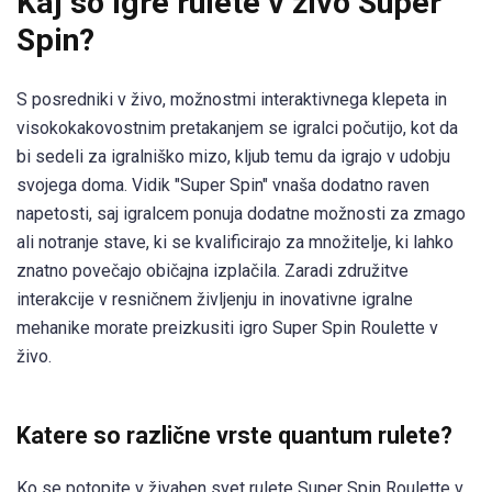
Kaj so igre rulete v živo Super
Spin?
S posredniki v živo, možnostmi interaktivnega klepeta in
visokokakovostnim pretakanjem se igralci počutijo, kot da
bi sedeli za igralniško mizo, kljub temu da igrajo v udobju
svojega doma. Vidik "Super Spin" vnaša dodatno raven
napetosti, saj igralcem ponuja dodatne možnosti za zmago
ali notranje stave, ki se kvalificirajo za množitelje, ki lahko
znatno povečajo običajna izplačila. Zaradi združitve
interakcije v resničnem življenju in inovativne igralne
mehanike morate preizkusiti igro Super Spin Roulette v
živo.
Katere so različne vrste quantum rulete?
Ko se potopite v živahen svet rulete Super Spin Roulette v