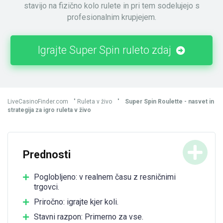
stavijo na fizično kolo rulete in pri tem sodelujejo s
profesionalnim krupjejem.
Igrajte Super Spin ruleto zdaj
LiveCasinoFinder.com
"
Ruleta v živo
"
Super Spin Roulette - nasvet in
strategija za igro ruleta v živo
Prednosti
Poglobljeno: v realnem času z resničnimi
trgovci.
Priročno: igrajte kjer koli.
Stavni razpon: Primerno za vse.