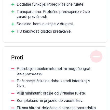
Dodatne funkcije: Poleg klasične rulete.
Transparentno: Pretočno predvajanje v živo
zaradi pravičnosti.
Socialno: komunicirajte z drugimi.
HD kakovost: gladko pretakanje.
Proti
Potrebuje stabilen internet: ni mogoče igrati
brez povezave.
Počasneje: čakalne dobe zaradi interakcij v
živo.
Višji minimumi: dražje od virtualne rulete.
Kompleksno: ni prijazno do začetnikov.
Fiksna hitrost: določena s hitrostjo posrednika.