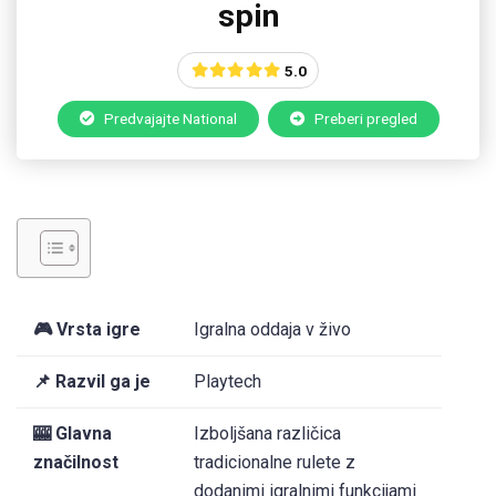
spin
5.0
Predvajajte National
Preberi pregled
🎮 Vrsta igre
Igralna oddaja v živo
📌 Razvil ga je
Playtech
🎰 Glavna
Izboljšana različica
značilnost
tradicionalne rulete z
dodanimi igralnimi funkcijami