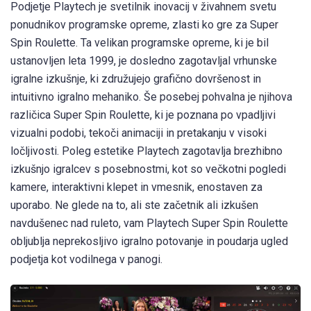
Podjetje Playtech je svetilnik inovacij v živahnem svetu
ponudnikov programske opreme, zlasti ko gre za Super
Spin Roulette. Ta velikan programske opreme, ki je bil
ustanovljen leta 1999, je dosledno zagotavljal vrhunske
igralne izkušnje, ki združujejo grafično dovršenost in
intuitivno igralno mehaniko. Še posebej pohvalna je njihova
različica Super Spin Roulette, ki je poznana po vpadljivi
vizualni podobi, tekoči animaciji in pretakanju v visoki
ločljivosti. Poleg estetike Playtech zagotavlja brezhibno
izkušnjo igralcev s posebnostmi, kot so večkotni pogledi
kamere, interaktivni klepet in vmesnik, enostaven za
uporabo. Ne glede na to, ali ste začetnik ali izkušen
navdušenec nad ruleto, vam Playtech Super Spin Roulette
obljublja neprekosljivo igralno potovanje in poudarja ugled
podjetja kot vodilnega v panogi.