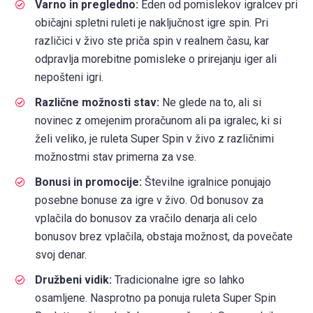
Varno in pregledno:
Eden od pomislekov igralcev pri
običajni spletni ruleti je naključnost igre spin. Pri
različici v živo ste priča spin v realnem času, kar
odpravlja morebitne pomisleke o prirejanju iger ali
nepošteni igri.
Različne možnosti stav:
Ne glede na to, ali si
novinec z omejenim proračunom ali pa igralec, ki si
želi veliko, je ruleta Super Spin v živo z različnimi
možnostmi stav primerna za vse.
Bonusi in promocije:
Številne igralnice ponujajo
posebne bonuse za igre v živo. Od bonusov za
vplačila do bonusov za vračilo denarja ali celo
bonusov brez vplačila, obstaja možnost, da povečate
svoj denar.
Družbeni vidik:
Tradicionalne igre so lahko
osamljene. Nasprotno pa ponuja ruleta Super Spin