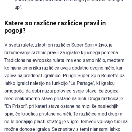
up".
Katere so različne različice pravil in
pogoji?
V svetu rulete, zlasti pri različici Super Spin v živo, je
razumevanje različic pravil za igralce ključnega pomena.
Tradicionalna evropska ruleta ima eno samo ničlo, medtem
ko njena ameriška različica uvaja dodatno dvojno ničlo, kar
vpliva na prednost igralnice. Pri igri Super Spin Roulette pa
lahko igralci naletijo na funkcijo "La Partage", ki igralcu
omogoča, da dobi nazaj polovico svoje stave, če žogica
med enakomerno stavo pristane na ničli. Druga različica je
"En Prison", pri kateri stava ostane na mizi še naslednjih
spin, če kroglica pristane na ničli. Te različice med drugim
ne le dodajajo plasti strategije v igro, temveč vplivajo tudi na
možne donose igralca. Seznanitev s temi niansami lahko