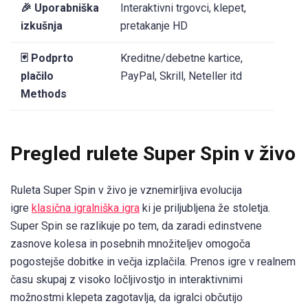
🎉 Uporabniška
Interaktivni trgovci, klepet,
izkušnja
pretakanje HD
🃏 Podprto
Kreditne/debetne kartice,
plačilo
PayPal, Skrill, Neteller itd
Methods
Pregled rulete Super Spin v živo
Ruleta Super Spin v živo je vznemirljiva evolucija
igre
klasična igralniška igra
ki je priljubljena že stoletja.
Super Spin se razlikuje po tem, da zaradi edinstvene
zasnove kolesa in posebnih množiteljev omogoča
pogostejše dobitke in večja izplačila. Prenos igre v realnem
času skupaj z visoko ločljivostjo in interaktivnimi
možnostmi klepeta zagotavlja, da igralci občutijo