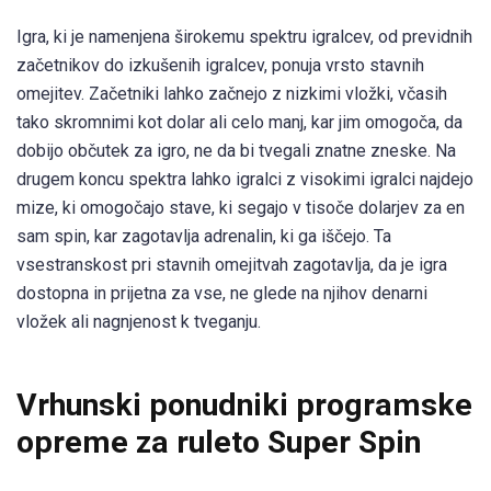
Igra, ki je namenjena širokemu spektru igralcev, od previdnih
začetnikov do izkušenih igralcev, ponuja vrsto stavnih
omejitev. Začetniki lahko začnejo z nizkimi vložki, včasih
tako skromnimi kot dolar ali celo manj, kar jim omogoča, da
dobijo občutek za igro, ne da bi tvegali znatne zneske. Na
drugem koncu spektra lahko igralci z visokimi igralci najdejo
mize, ki omogočajo stave, ki segajo v tisoče dolarjev za en
sam spin, kar zagotavlja adrenalin, ki ga iščejo. Ta
vsestranskost pri stavnih omejitvah zagotavlja, da je igra
dostopna in prijetna za vse, ne glede na njihov denarni
vložek ali nagnjenost k tveganju.
Vrhunski ponudniki programske
opreme za ruleto Super Spin