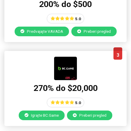
200% do $500
5.0
Predvajajte VAVADA
Preberi pregled
3
270% do $20,000
5.0
Igrajte BC.Game
Preberi pregled