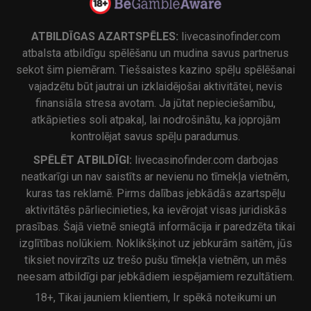
ATBILDĪGAS AZARTSPĒLES:
livecasinofinder.com
atbalsta atbildīgu spēlēšanu un mudina savus partnerus
sekot šim piemēram. Tiešsaistes kazino spēļu spēlēšanai
vajadzētu būt jautrai un izklaidējošai aktivitātei, nevis
finansiāla stresa avotam. Ja jūtat nepieciešamību,
atkāpieties soli atpakaļ, lai nodrošinātu, ka joprojām
kontrolējat savus spēļu paradumus.
SPĒLĒT ATBILDĪGI:
livecasinofinder.com darbojas
neatkarīgi un nav saistīts ar nevienu no tīmekļa vietnēm,
kuras tas reklamē. Pirms dalības jebkādās azartspēļu
aktivitātēs pārliecinieties, ka ievērojat visas juridiskās
prasības. Šajā vietnē sniegtā informācija ir paredzēta tikai
izglītības nolūkiem. Noklikšķinot uz jebkurām saitēm, jūs
tiksiet novirzīts uz trešo pušu tīmekļa vietnēm, un mēs
neesam atbildīgi par jebkādiem iespējamiem rezultātiem.
18+, Tikai jauniem klientiem, Ir spēkā noteikumi un