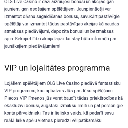
OLG Live Casino ir daži aizraujoši bonusi un akcijas gan
jauniem, gan esošajiem spēlētājiem. Jaunpienācēji var
izmantot dāsnu sagaidīšanas bonusu, savukārt pastāvīgie
spēlētāji var izmantot tādas pastāvīgas akcijas kā naudas
atmaksas piedāvājumi, depozīta bonusi un bezmaksas
spin. Sekojiet līdzi akciju lapai, lai stay būtu informēti par
jaunākajiem piedāvājumiem!
VIP un lojalitātes programma
Lojāliem spēlētājiem OLG Live Casino piedāvā fantastisku
VIP programmu, kas apbalvos Jūs par Jūsu spēlēšanu.
Piecos VIP līmeņos jūs varat baudīt tādas priekšrocības kā
ekskluzīvi bonusi, augstāki izmaksu limiti un pat personīgie
konta pārvaldnieki. Tas ir lielisks veids, kā padarīt savu
reālā laika spēļu vietnes pieredzi vēl patīkamāku.