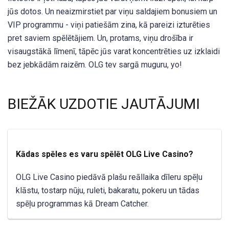
jūs dotos. Un neaizmirstiet par viņu saldajiem bonusiem un
VIP programmu - viņi patiešām zina, kā pareizi izturēties
pret saviem spēlētājiem. Un, protams, viņu drošība ir
visaugstākā līmenī, tāpēc jūs varat koncentrēties uz izklaidi
bez jebkādām raizēm. OLG tev sargā muguru, yo!
BIEŽĀK UZDOTIE JAUTĀJUMI
Kādas spēles es varu spēlēt OLG Live Casino?
OLG Live Casino piedāvā plašu reāllaika dīleru spēļu
klāstu, tostarp nūju, ruleti, bakaratu, pokeru un tādas
spēļu programmas kā Dream Catcher.