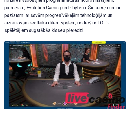
nozares vadošajiem programmatūras nodrošinātājiem,
piemēram, Evolution Gaming un Playtech. Šie uzņēmumi ir
pazīstami ar savām progresīvākajām tehnoloģijām un
aizraujošām reāllaika dīleru spēlēm, nodrošinot OLG
spēlētājiem augstākās klases pieredzi.