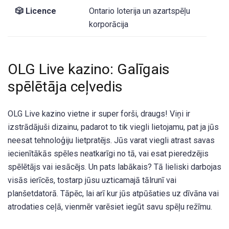
🎲 Licence
Ontario loterija un azartspēļu
korporācija
OLG Live kazino: Galīgais
spēlētāja ceļvedis
OLG Live kazino vietne ir super forši, draugs! Viņi ir
izstrādājuši dizainu, padarot to tik viegli lietojamu, pat ja jūs
neesat tehnoloģiju lietpratējs. Jūs varat viegli atrast savas
iecienītākās spēles neatkarīgi no tā, vai esat pieredzējis
spēlētājs vai iesācējs. Un pats labākais? Tā lieliski darbojas
visās ierīcēs, tostarp jūsu uzticamajā tālrunī vai
planšetdatorā. Tāpēc, lai arī kur jūs atpūšaties uz dīvāna vai
atrodaties ceļā, vienmēr varēsiet iegūt savu spēļu režīmu.