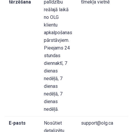
tērzēšana
palīdzību
tīmekļa vietnē
reālajā laikā
no OLG
klientu
apkalpošanas
pārstāvjiem.
Pieejams 24
stundas
diennaktī, 7
dienas
nedēļā, 7
dienas
nedēļā, 7
dienas
nedēļā.
E-pasts
Nosūtiet
support@olg.ca
detalizētu