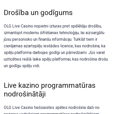
Drošība un godīgums
OLG Live Casino nopietni izturas pret spēlētāju drošību,
izmantojot modernu šifrēšanas tehnoloģiju, lai aizsargātu
jūsu personisko un finanšu informāciju. Turklāt tiem ir
cienījamas azartspēļu iestādes licence, kas nodrošina, ka
spēļu platforma darbojas godīgi un pārredzami. Jūs varat
uzticēties reālā laika spēļu platformai, kas nodrošina drošu
un godīgu spēļu vidi.
Live kazino programmatūras
nodrošinātāji
OLG Live Casino tiešsaistes spēles nodrošina daži no