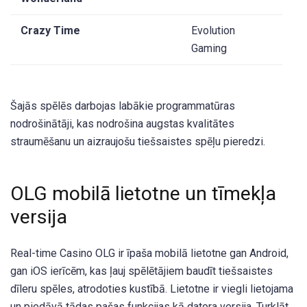
Crazy Time
Evolution
Gaming
Šajās spēlēs darbojas labākie programmatūras
nodrošinātāji, kas nodrošina augstas kvalitātes
straumēšanu un aizraujošu tiešsaistes spēļu pieredzi.
OLG mobilā lietotne un tīmekļa
versija
Real-time Casino OLG ir īpaša mobilā lietotne gan Android,
gan iOS ierīcēm, kas ļauj spēlētājiem baudīt tiešsaistes
dīleru spēles, atrodoties kustībā. Lietotne ir viegli lietojama
un piedāvā tādas pašas funkcijas kā datora versija. Turklāt