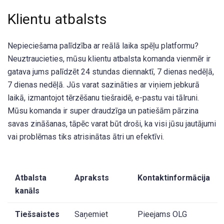
Klientu atbalsts
Nepieciešama palīdzība ar reālā laika spēļu platformu?
Neuztraucieties, mūsu klientu atbalsta komanda vienmēr ir
gatava jums palīdzēt 24 stundas diennaktī, 7 dienas nedēļā,
7 dienas nedēļā. Jūs varat sazināties ar viņiem jebkurā
laikā, izmantojot tērzēšanu tiešraidē, e-pastu vai tālruni.
Mūsu komanda ir super draudzīga un patiešām pārzina
savas zināšanas, tāpēc varat būt droši, ka visi jūsu jautājumi
vai problēmas tiks atrisinātas ātri un efektīvi.
Atbalsta
Apraksts
Kontaktinformācija
kanāls
Tiešsaistes
Saņemiet
Pieejams OLG