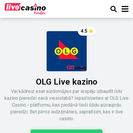
4.5
OLG Live kazino
Vai kādreiz esat aizdomājies par iespēju izbaudīt īstu
kazino pieredzi savā viesistabā? Iepazīstieties ar OLG Live
Casino - platformu, kas piedāvā tieši šādu aizraujošu
pieredzi. Bet pirms iedziļināties, sapratīsim, kas ir live
casino.