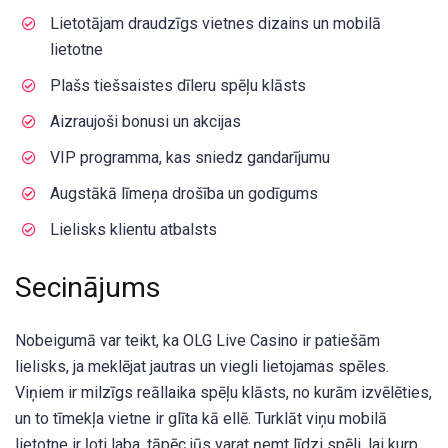
Lietotājam draudzīgs vietnes dizains un mobilā
lietotne
Plašs tiešsaistes dīleru spēļu klāsts
Aizraujoši bonusi un akcijas
VIP programma, kas sniedz gandarījumu
Augstākā līmeņa drošība un godīgums
Lielisks klientu atbalsts
Secinājums
Nobeigumā var teikt, ka OLG Live Casino ir patiešām
lielisks, ja meklējat jautras un viegli lietojamas spēles.
Viņiem ir milzīgs reāllaika spēļu klāsts, no kurām izvēlēties,
un to tīmekļa vietne ir glīta kā ellē. Turklāt viņu mobilā
lietotne ir ļoti laba, tāpēc jūs varat ņemt līdzi spēli, lai kurp