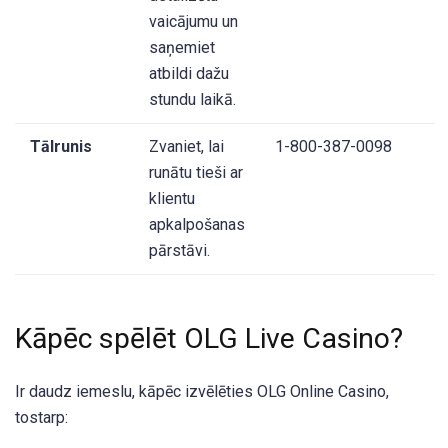
vaicājumu un
saņemiet
atbildi dažu
stundu laikā.
Tālrunis
Zvaniet, lai
1-800-387-0098
runātu tieši ar
klientu
apkalpošanas
pārstāvi.
Kāpēc spēlēt OLG Live Casino?
Ir daudz iemeslu, kāpēc izvēlēties OLG Online Casino,
tostarp: