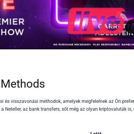
s Methods
si és visszavonási methodok, amelyek megfelelnek az Ön prefe
és a Neteller, az bank transfers, sőt még az olyan kriptovaluták is
Letét