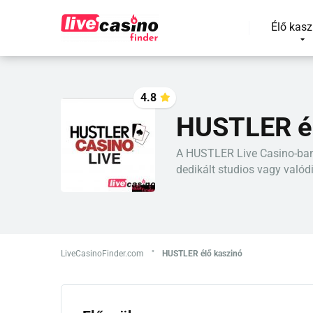
Élő kasz
4.8
HUSTLER él
A HUSTLER Live Casino-ban n
dedikált studios vagy valód
LiveCasinoFinder.com
"
HUSTLER élő kaszinó