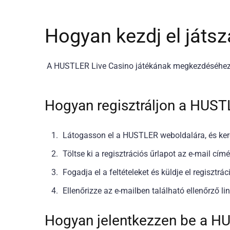
Hogyan kezdj el játsz
A HUSTLER Live Casino játékának megkezdéséhez e
Hogyan regisztráljon a HUSTLE
Látogasson el a HUSTLER weboldalára, és ker
Töltse ki a regisztrációs űrlapot az e-mail címé
Fogadja el a feltételeket és küldje el regisztráci
Ellenőrizze az e-mailben található ellenőrző li
Hogyan jelentkezzen be a H