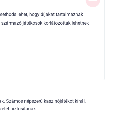
ethods lehet, hogy díjakat tartalmaznak
 származó játékosok korlátozottak lehetnek
ak. Számos népszerű kaszinójátékot kínál,
etet biztosítanak.