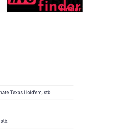
imate Texas Hold'em, stb.
stb.