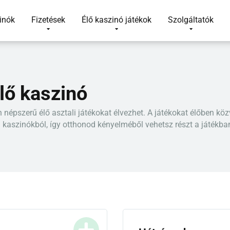
inók
Fizetések
Élő kaszinó játékok
Szolgáltatók
ő kaszinó
épszerű élő asztali játékokat élvezhet. A játékokat élőben közv
i kaszinókból, így otthonod kényelméből vehetsz részt a játékba