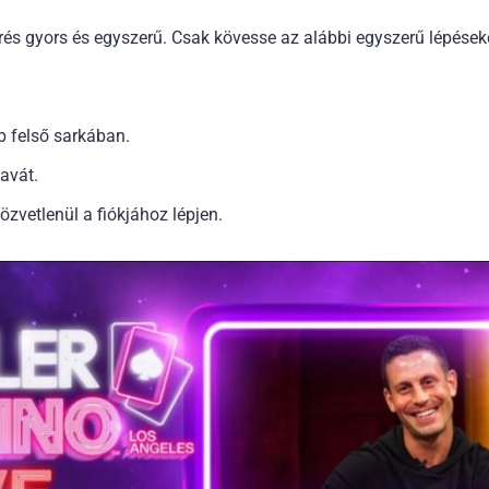
s gyors és egyszerű. Csak kövesse az alábbi egyszerű lépések
b felső sarkában.
avát.
zvetlenül a fiókjához lépjen.