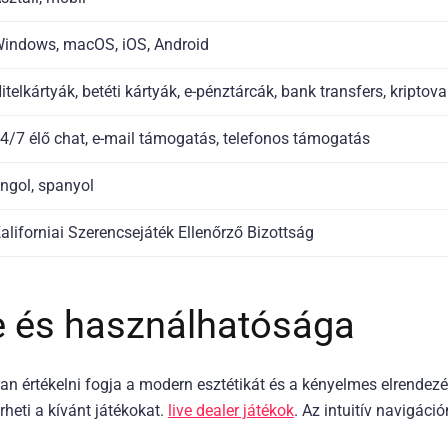
indows, macOS, iOS, Android
itelkártyák, betéti kártyák, e-pénztárcák, bank transfers, kriptov
4/7 élő chat, e-mail támogatás, telefonos támogatás
ngol, spanyol
aliforniai Szerencsejáték Ellenőrző Bizottság
e és használhatósága
 értékelni fogja a modern esztétikát és a kényelmes elrendezést
rheti a kívánt játékokat.
live dealer játékok
. Az intuitív navigác