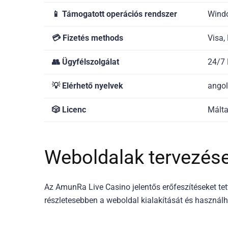
📱 Támogatott operációs rendszer
Windo
💳 Fizetés methods
Visa, 
👥 Ügyfélszolgálat
24/7 
💡 Elérhető nyelvek
angol
🎲 Licenc
Málta
Weboldalak tervezés
Az AmunRa Live Casino jelentős erőfeszítéseket te
részletesebben a weboldal kialakítását és használh