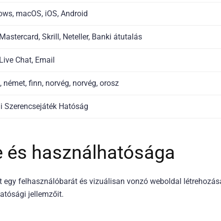
ws, macOS, iOS, Android
Mastercard, Skrill, Neteller, Banki átutalás
Live Chat, Email
, német, finn, norvég, norvég, orosz
i Szerencsejáték Hatóság
e és használhatósága
tt egy felhasználóbarát és vizuálisan vonzó weboldal létrehozá
atósági jellemzőit.