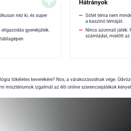
Hátrányok
ikusan néz ki, és super
Sötét téma nem minde
a kaszinó témáját.
eligazodás gyerekjáték.
Nincs azonnali játék: R
számládat, mielőtt az
 táblagépen
lógia tökéletes keverékére? Nos, a várakozásodnak vége. Üdvö
omi misztériumok izgalmát az élő online szerencsejátékok kénye