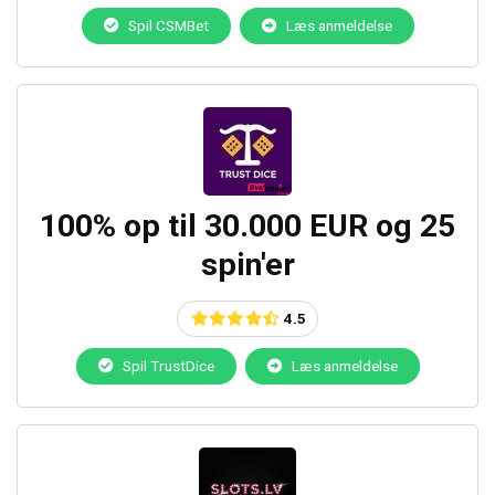
Spil CSMBet
Læs anmeldelse
100% op til 30.000 EUR og 25
spin'er
4.5
Spil TrustDice
Læs anmeldelse