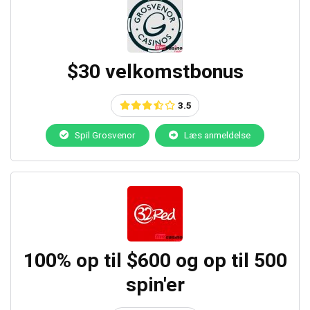
$30 velkomstbonus
3.5
Spil Grosvenor
Læs anmeldelse
100% op til $600 og op til 500
spin'er