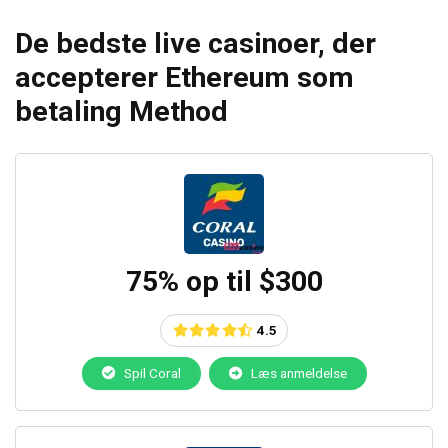
De bedste live casinoer, der
accepterer Ethereum som
betaling Method
75% op til $300
4.5
Spil Coral
Læs anmeldelse