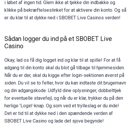
i løbet af ingen tid. Glem ikke at tjekke din indbakke og
klikke på bekræftelseslinket for at aktivere din konto. Og så
er du klar til at dykke ned i SBOBET Live Casinos verden!
Sådan logger du ind på et SBOBET Live
Casino
Okay, lad os få dig logget ind og klar til at spille! For at få
adgang til din konto skal du blot gå tilbage til hjemmesiden.
Når du er der, skal du kigge efter login-sektionen øverst på
siden. Du vil se to felter, hvor du kan indtaste dit brugernavn
og din adgangskode. Udfyld dine oplysninger, dobbelttjek
for eventuelle stavefejl, og når du er klar, trykker du på den
herlige 'Login'-knap. Og som ved et trylleslag er du inde!
Det er tid til at dykke ned i den spændende verden af
SBOBET Live Casino og lade det sjove begynde!