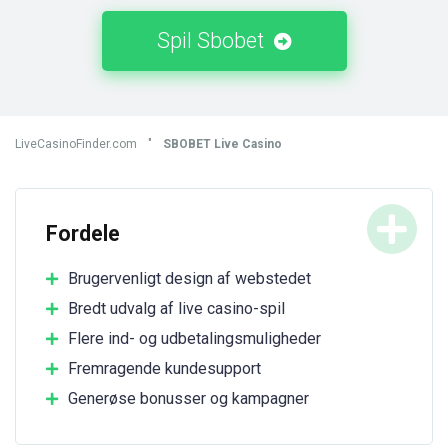
Spil Sbobet
LiveCasinoFinder.com
"
SBOBET Live Casino
Fordele
Brugervenligt design af webstedet
Bredt udvalg af live casino-spil
Flere ind- og udbetalingsmuligheder
Fremragende kundesupport
Generøse bonusser og kampagner