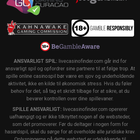
ANSVARLIGT SPIL:
livecasinofinder.com går ind for
ansvarligt spil og opfordrer sine partnere til at følge trop. At
spille online casinospil bør være en sjov og underholdende
aktivitet, ikke en kilde til økonomisk stress. Hvis du føler
behov for det, så tag et skridt tilbage for at sikre, at du
bevarer kontrollen over dine spillevaner.
SPILLE ANSVARLIGT:
livecasinofinder.com opererer
uafhængigt og er ikke tilknyttet nogen af de websteder,
som det promoverer. Før du deltager i nogen form for
hasardspil, skal du sørge for at overholde alle juridiske krav.
Oplysningerne på dette websted er udelukkende til