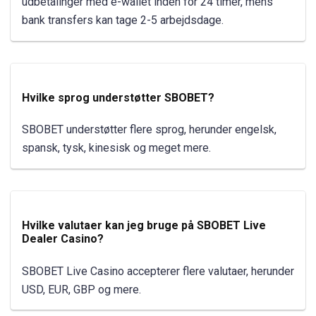
udbetalinger med e-wallet inden for 24 timer, mens
bank transfers kan tage 2-5 arbejdsdage.
Hvilke sprog understøtter SBOBET?
SBOBET understøtter flere sprog, herunder engelsk,
spansk, tysk, kinesisk og meget mere.
Hvilke valutaer kan jeg bruge på SBOBET Live
Dealer Casino?
SBOBET Live Casino accepterer flere valutaer, herunder
USD, EUR, GBP og mere.