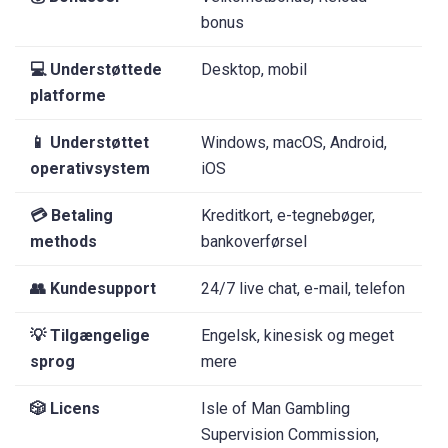
bonus
💻 Understøttede
Desktop, mobil
platforme
📱 Understøttet
Windows, macOS, Android,
operativsystem
iOS
💳 Betaling
Kreditkort, e-tegnebøger,
methods
bankoverførsel
👥 Kundesupport
24/7 live chat, e-mail, telefon
💡 Tilgængelige
Engelsk, kinesisk og meget
sprog
mere
🎲 Licens
Isle of Man Gambling
Supervision Commission,