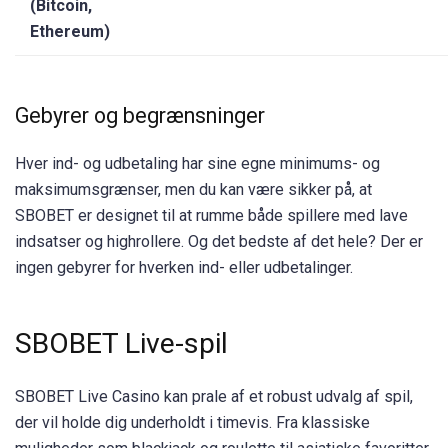
(Bitcoin,
Ethereum)
Gebyrer og begrænsninger
Hver ind- og udbetaling har sine egne minimums- og
maksimumsgrænser, men du kan være sikker på, at
SBOBET er designet til at rumme både spillere med lave
indsatser og highrollere. Og det bedste af det hele? Der er
ingen gebyrer for hverken ind- eller udbetalinger.
SBOBET Live-spil
SBOBET Live Casino kan prale af et robust udvalg af spil,
der vil holde dig underholdt i timevis. Fra klassiske