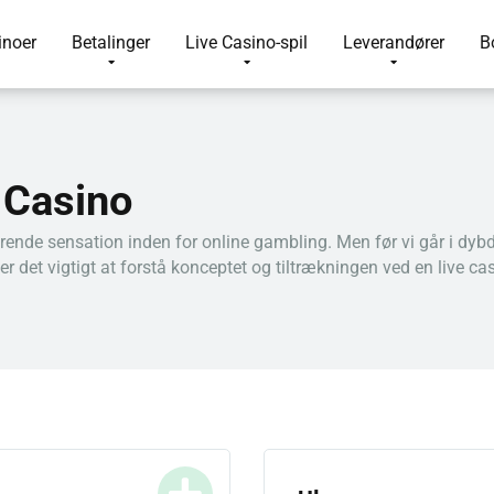
inoer
Betalinger
Live Casino-spil
Leverandører
B
 Casino
rende sensation inden for online gambling. Men før vi går i dy
er det vigtigt at forstå konceptet og tiltrækningen ved en live ca