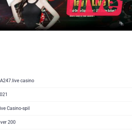
A247.live casino
021
ive Casino-spil
ver 200