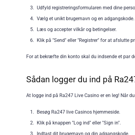
Udfyld registreringsformularen med dine person
Vælg et unikt brugernavn og en adgangskode.
Læs og accepter vilkår og betingelser.
Klik på "Send" eller "Registrer" for at afslutte 
For at bekræfte din konto skal du indsende et par do
Sådan logger du ind på Ra24
At logge ind på Ra247 Live Casino er en leg! Når du 
Besøg Ra247 live Casinos hjemmeside.
Klik på knappen "Log ind" eller "Sign in".
Indtast dit brugernavn og din adgangskode.