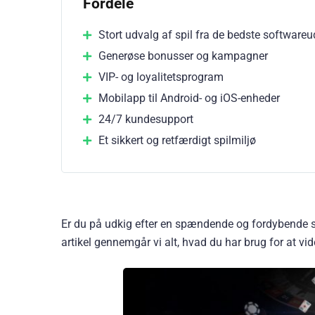
Fordele
Stort udvalg af spil fra de bedste software
Generøse bonusser og kampagner
VIP- og loyalitetsprogram
Mobilapp til Android- og iOS-enheder
24/7 kundesupport
Et sikkert og retfærdigt spilmiljø
Er du på udkig efter en spændende og fordybende sp
artikel gennemgår vi alt, hvad du har brug for at vide o