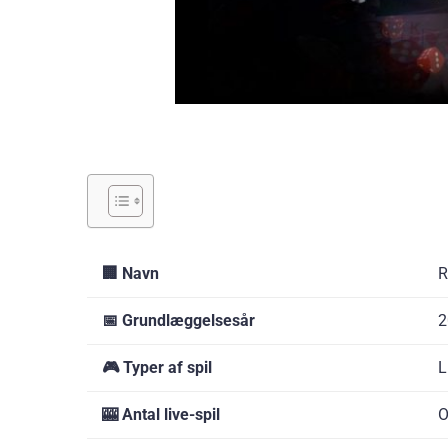
🏢 Navn
R
📅 Grundlæggelsesår
2
🎮 Typer af spil
L
🎰 Antal live-spil
O