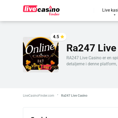
Live kas
4.5
Ra247 Live
RA247 Live Casino er en spi
detaljerne i denne platform, 
LiveCasinoFinder.com
"
Ra247 Live Casino