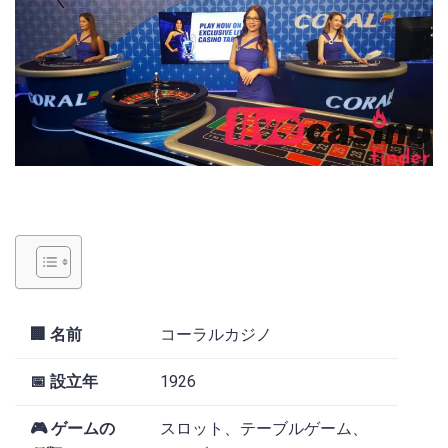
🏢 名前
コーラルカジノ
📅 設立年
1926
🎮 ゲームの
スロット、テーブルゲーム、