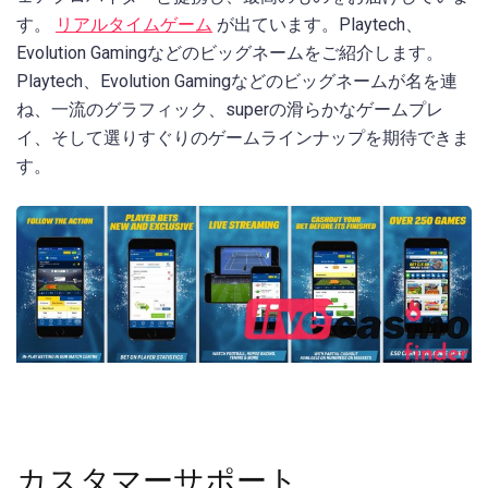
す。
リアルタイムゲーム
が出ています。Playtech、
Evolution Gamingなどのビッグネームをご紹介します。
Playtech、Evolution Gamingなどのビッグネームが名を連
ね、一流のグラフィック、superの滑らかなゲームプレ
イ、そして選りすぐりのゲームラインナップを期待できま
す。
カスタマーサポート