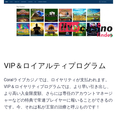
VIP＆ロイアルティプログラム
Coralライブカジノでは、ロイヤリティが支払われます。
VIP＆ロイヤリティプログラムでは、より早い引き出し、
より高い入金限度額、さらには専任のアカウントマネージ
ャーなどの特典で常連プレイヤーに報いることができるの
です。今、それは私が王室の治療と呼ぶものです！