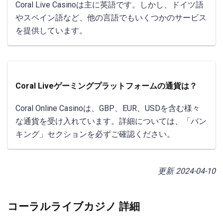
Coral Live Casinoは主に英語です。しかし、ドイツ語
やスペイン語など、他の言語でもいくつかのサービス
を提供しています。
Coral Liveゲーミングプラットフォームの通貨は？
Coral Online Casinoは、GBP、EUR、USDを含む様々
な通貨を受け入れています。詳細については、「バン
キング」セクションを必ずご確認ください。
更新 2024-04-10
コーラルライブカジノ 詳細