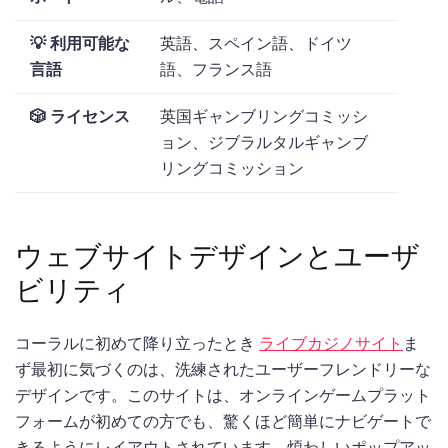
💡 利用可能な
英語、スペイン語、ドイツ
言語
語、フランス語
🎲 ライセンス
英国ギャンブリングコミッシ
ョン、ジブラルタルギャンブ
リングコミッション
ウェブサイトデザインとユーザ
ビリティ
コーラルに初めて降り立ったとき
ライブカジノサイト
ま
ず最初に気づくのは、洗練されたユーザーフレンドリーな
デザインです。このサイトは、オンラインゲームプラット
フォームが初めての方でも、驚くほど簡単にナビゲートで
きるようにレイアウトされています。煩わしいポップアッ