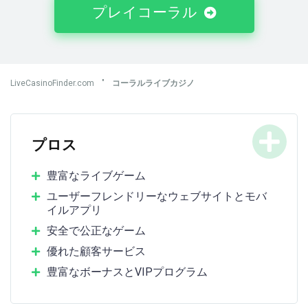
プレイコーラル
LiveCasinoFinder.com
"
コーラルライブカジノ
プロス
豊富なライブゲーム
ユーザーフレンドリーなウェブサイトとモバ
イルアプリ
安全で公正なゲーム
優れた顧客サービス
豊富なボーナスとVIPプログラム