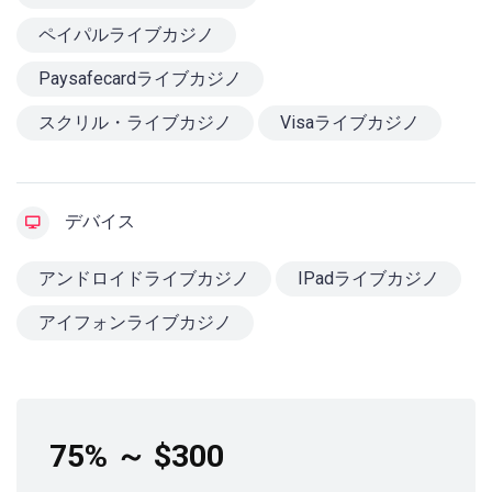
ペイパルライブカジノ
Paysafecardライブカジノ
スクリル・ライブカジノ
Visaライブカジノ
デバイス
アンドロイドライブカジノ
IPadライブカジノ
アイフォンライブカジノ
75% ～ $300