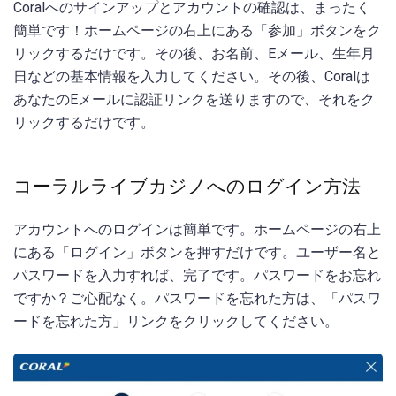
Coralへのサインアップとアカウントの確認は、まったく
簡単です！ホームページの右上にある「参加」ボタンをク
リックするだけです。その後、お名前、Eメール、生年月
日などの基本情報を入力してください。その後、Coralは
あなたのEメールに認証リンクを送りますので、それをク
リックするだけです。
コーラルライブカジノへのログイン方法
アカウントへのログインは簡単です。ホームページの右上
にある「ログイン」ボタンを押すだけです。ユーザー名と
パスワードを入力すれば、完了です。パスワードをお忘れ
ですか？ご心配なく。パスワードを忘れた方は、「パスワ
ードを忘れた方」リンクをクリックしてください。