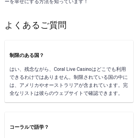
ーを幸せにする方法を知っています！
よくあるご質問
制限のある国？
はい、残念ながら、Coral Live Casinoはどこでも利用
できるわけではありません。制限されている国の中に
は、アメリカやオーストラリアが含まれています。完
全なリストは彼らのウェブサイトで確認できます。
コーラルで語学？