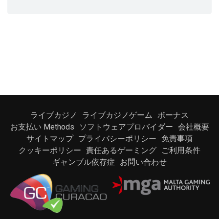
ライブカジノ
ライブカジノゲーム
ボーナス
お支払い Methods
ソフトウェアプロバイダー
会社概要
サイトマップ
プライバシーポリシー
免責事項
クッキーポリシー
責任あるゲーミング
ご利用条件
ギャンブル依存症
お問い合わせ