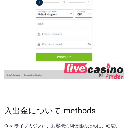
入出金について methods
Coralライブカジノは、お客様の利便性のために、幅広い