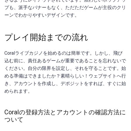
プも、派手なバナーもなく、ただただゲームが主役のクリ
ーンでわかりやすいデザインです。
プレイ開始までの流れ
Coralライブカジノを始めるのは簡単です。しかし、飛び
込む前に、責任あるゲームが重要であることを忘れないで
ください。自分の限界を設定し、それを守ることです。始
める準備はできましたか？素晴らしい！ウェブサイトへ行
き、アカウントを作成し、デポジットをすれば、すぐに始
められます。
Coralの登録方法とアカウントの確認方法に
ついて