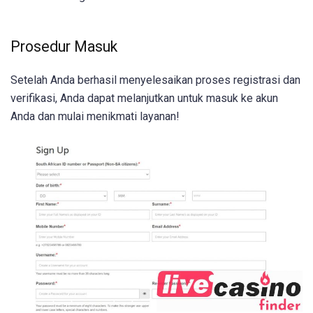
Prosedur Masuk
Setelah Anda berhasil menyelesaikan proses registrasi dan
verifikasi, Anda dapat melanjutkan untuk masuk ke akun
Anda dan mulai menikmati layanan!