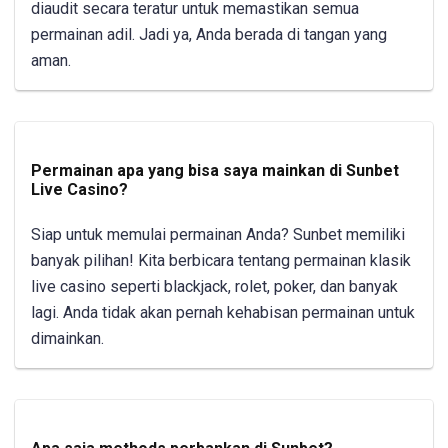
diaudit secara teratur untuk memastikan semua
permainan adil. Jadi ya, Anda berada di tangan yang
aman.
Permainan apa yang bisa saya mainkan di Sunbet
Live Casino?
Siap untuk memulai permainan Anda? Sunbet memiliki
banyak pilihan! Kita berbicara tentang permainan klasik
live casino seperti blackjack, rolet, poker, dan banyak
lagi. Anda tidak akan pernah kehabisan permainan untuk
dimainkan.