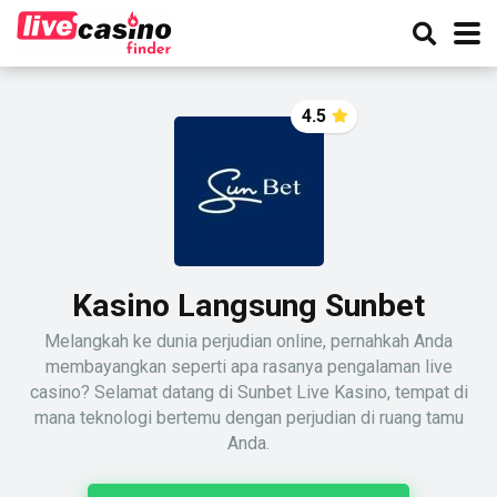
4.5
Kasino Langsung Sunbet
Melangkah ke dunia perjudian online, pernahkah Anda
membayangkan seperti apa rasanya pengalaman live
casino? Selamat datang di Sunbet Live Kasino, tempat di
mana teknologi bertemu dengan perjudian di ruang tamu
Anda.