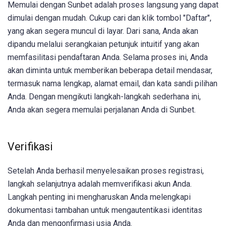
Memulai dengan Sunbet adalah proses langsung yang dapat
dimulai dengan mudah. Cukup cari dan klik tombol "Daftar",
yang akan segera muncul di layar. Dari sana, Anda akan
dipandu melalui serangkaian petunjuk intuitif yang akan
memfasilitasi pendaftaran Anda. Selama proses ini, Anda
akan diminta untuk memberikan beberapa detail mendasar,
termasuk nama lengkap, alamat email, dan kata sandi pilihan
Anda. Dengan mengikuti langkah-langkah sederhana ini,
Anda akan segera memulai perjalanan Anda di Sunbet.
Verifikasi
Setelah Anda berhasil menyelesaikan proses registrasi,
langkah selanjutnya adalah memverifikasi akun Anda.
Langkah penting ini mengharuskan Anda melengkapi
dokumentasi tambahan untuk mengautentikasi identitas
Anda dan mengonfirmasi usia Anda.