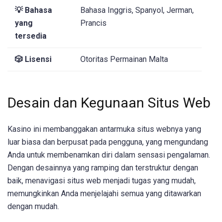
💡 Bahasa
Bahasa Inggris, Spanyol, Jerman,
yang
Prancis
tersedia
🎲 Lisensi
Otoritas Permainan Malta
Desain dan Kegunaan Situs Web
Kasino ini membanggakan antarmuka situs webnya yang
luar biasa dan berpusat pada pengguna, yang mengundang
Anda untuk membenamkan diri dalam sensasi pengalaman.
Dengan desainnya yang ramping dan terstruktur dengan
baik, menavigasi situs web menjadi tugas yang mudah,
memungkinkan Anda menjelajahi semua yang ditawarkan
dengan mudah.