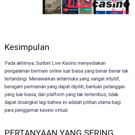
Kesimpulan
Pada akhirnya, Sunbet Live Kasino menyediakan
pengalaman bermain online luar biasa yang benar-benar tak
tertandingi. Menawarkan antarmuka yang sangat intuitif,
beragam permainan yang dapat dipilih, bantuan pelanggan
yang luar biasa, dan platform yang tak tertembus, tidak
dapat disangkal lagi bahwa ini adalah pilihan utama bagi
para penggemar kasino virtual.
PERTANYAAN YANG SERING