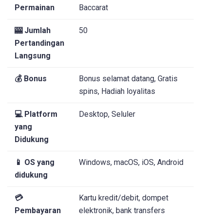
Permainan
Baccarat
🎰 Jumlah
50
Pertandingan
Langsung
💰 Bonus
Bonus selamat datang, Gratis
spins, Hadiah loyalitas
💻 Platform
Desktop, Seluler
yang
Didukung
📱 OS yang
Windows, macOS, iOS, Android
didukung
💳
Kartu kredit/debit, dompet
Pembayaran
elektronik, bank transfers