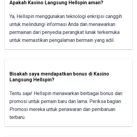
Apakah Kasino Langsung Hellspin aman?
Ya, Hellspin menggunakan teknologi enkripsi canggih
untuk melindungi informasi Anda dan menawarkan
permainan dari penyedia perangkat lunak terkemuka
untuk memastikan pengalaman bermain yang adil.
Bisakah saya mendapatkan bonus di Kasino
Langsung Hellspin?
Tentu saja! Hellspin menawarkan berbagai bonus dan
promosi untuk pemain baru dan lama. Periksa bagian
Promosi mereka untuk penawaran dan pembaruan
terbaru.