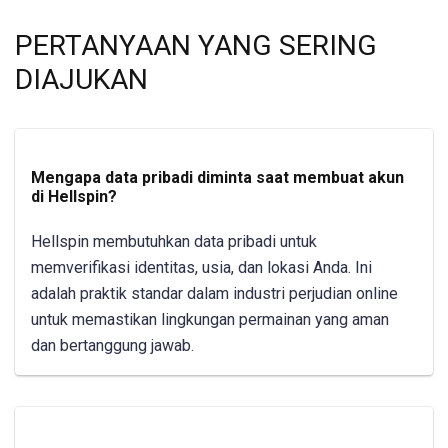
PERTANYAAN YANG SERING
DIAJUKAN
Mengapa data pribadi diminta saat membuat akun
di Hellspin?
Hellspin membutuhkan data pribadi untuk
memverifikasi identitas, usia, dan lokasi Anda. Ini
adalah praktik standar dalam industri perjudian online
untuk memastikan lingkungan permainan yang aman
dan bertanggung jawab.