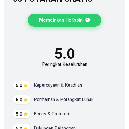
Memainkan Hellspin
5.0
Peringkat Keseluruhan
Kepercayaan & Keadilan
5.0
Permainan & Perangkat Lunak
5.0
Bonus & Promosi
5.0
Dukungan Pelanggan
5.0