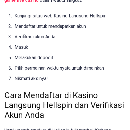
game live casino
dalam waktu singkat:
Kunjungi situs web Kasino Langsung Hellspin
Mendaftar untuk mendapatkan akun
Verifikasi akun Anda
Masuk
Melakukan deposit
Pilih permainan waktu nyata untuk dimainkan
Nikmati aksinya!
Cara Mendaftar di Kasino
Langsung Hellspin dan Verifikasi
Akun Anda