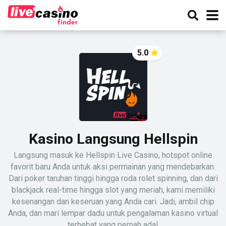
5.0
Kasino Langsung Hellspin
Langsung masuk ke Hellspin Live Casino, hotspot online
favorit baru Anda untuk aksi permainan yang mendebarkan.
Dari poker taruhan tinggi hingga roda rolet spinning, dan dari
blackjack real-time hingga slot yang meriah, kami memiliki
kesenangan dan keseruan yang Anda cari. Jadi, ambil chip
Anda, dan mari lempar dadu untuk pengalaman kasino virtual
terhebat yang pernah ada!