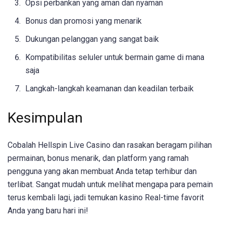
Opsi perbankan yang aman dan nyaman
Bonus dan promosi yang menarik
Dukungan pelanggan yang sangat baik
Kompatibilitas seluler untuk bermain game di mana
saja
Langkah-langkah keamanan dan keadilan terbaik
Kesimpulan
Cobalah Hellspin Live Casino dan rasakan beragam pilihan
permainan, bonus menarik, dan platform yang ramah
pengguna yang akan membuat Anda tetap terhibur dan
terlibat. Sangat mudah untuk melihat mengapa para pemain
terus kembali lagi, jadi temukan kasino Real-time favorit
Anda yang baru hari ini!