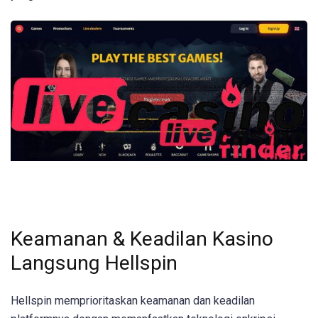
Keamanan & Keadilan Kasino
Langsung Hellspin
Hellspin memprioritaskan keamanan dan keadilan