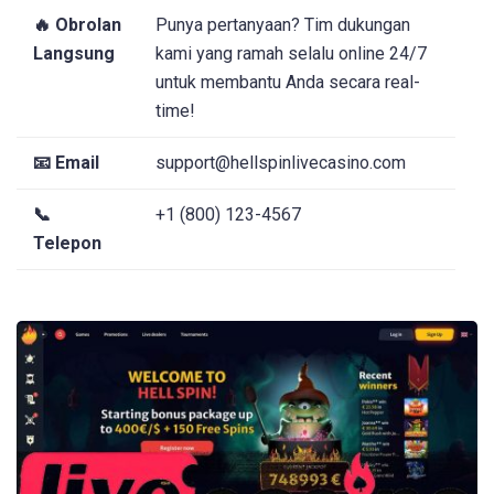
🔥 Obrolan
Punya pertanyaan? Tim dukungan
Langsung
kami yang ramah selalu online 24/7
untuk membantu Anda secara real-
time!
📧 Email
support@hellspinlivecasino.com
📞
+1 (800) 123-4567
Telepon