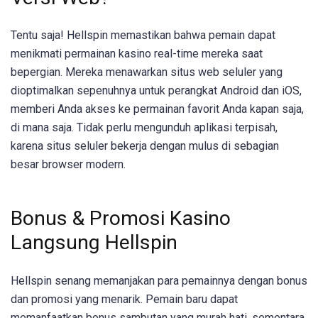
Tentu saja! Hellspin memastikan bahwa pemain dapat
menikmati permainan kasino real-time mereka saat
bepergian. Mereka menawarkan situs web seluler yang
dioptimalkan sepenuhnya untuk perangkat Android dan iOS,
memberi Anda akses ke permainan favorit Anda kapan saja,
di mana saja. Tidak perlu mengunduh aplikasi terpisah,
karena situs seluler bekerja dengan mulus di sebagian
besar browser modern.
Bonus & Promosi Kasino
Langsung Hellspin
Hellspin senang memanjakan para pemainnya dengan bonus
dan promosi yang menarik. Pemain baru dapat
memanfaatkan bonus sambutan yang murah hati, sementara