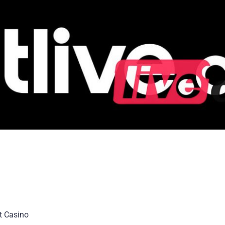
t Casino