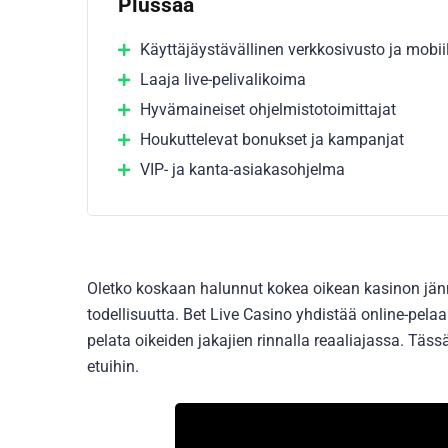
Plussaa
Käyttäjäystävällinen verkkosivusto ja mobii
Laaja live-pelivalikoima
Hyvämaineiset ohjelmistotoimittajat
Houkuttelevat bonukset ja kampanjat
VIP- ja kanta-asiakasohjelma
Oletko koskaan halunnut kokea oikean kasinon jän
todellisuutta.
Bet Live Casino
yhdistää online-pelaa
pelata oikeiden jakajien rinnalla reaaliajassa. Tä
etuihin.