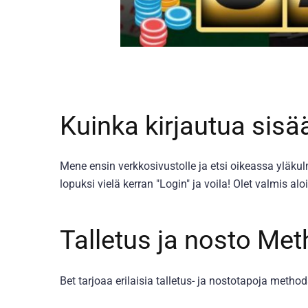
Kuinka kirjautua sisä
Mene ensin verkkosivustolle ja etsi oikeassa yläkul
lopuksi vielä kerran "Login" ja voila! Olet valmis 
Talletus ja nosto Me
Bet tarjoaa erilaisia talletus- ja nostotapoja meth