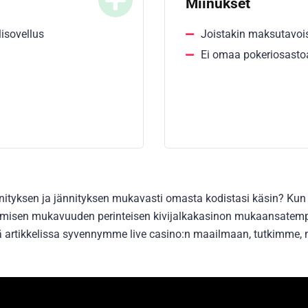
Miinukset
lisovellus
Joistakin maksutavoi
Ei omaa pokeriosasto
nityksen ja jännityksen mukavasti omasta kodistasi käsin? Ku
misen mukavuuden perinteisen kivijalkakasinon mukaansatempaav
ssä artikkelissa syvennymme live casino:n maailmaan, tutkimme, 