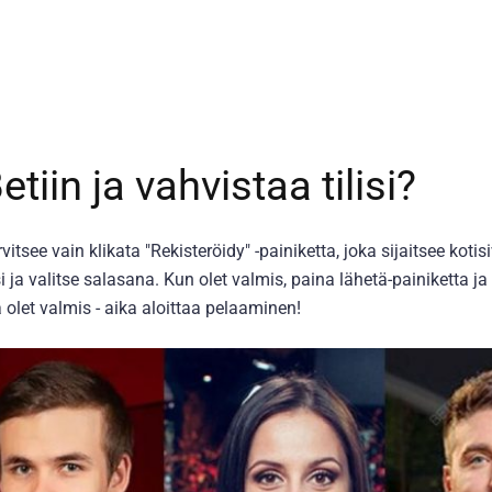
tiin ja vahvistaa tilisi?
vitsee vain klikata "Rekisteröidy" -painiketta, joka sijaitsee kot
i ja valitse salasana. Kun olet valmis, paina lähetä-painiketta ja
a olet valmis - aika aloittaa pelaaminen!