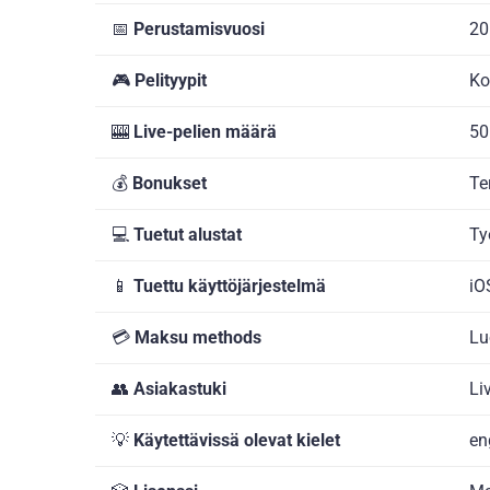
📅
Perustamisvuosi
20
🎮
Pelityypit
Ko
🎰
Live-pelien määrä
50
💰
Bonukset
Te
💻
Tuetut alustat
Ty
📱
Tuettu käyttöjärjestelmä
iO
💳
Maksu methods
Lu
👥
Asiakastuki
Li
💡
Käytettävissä olevat kielet
en