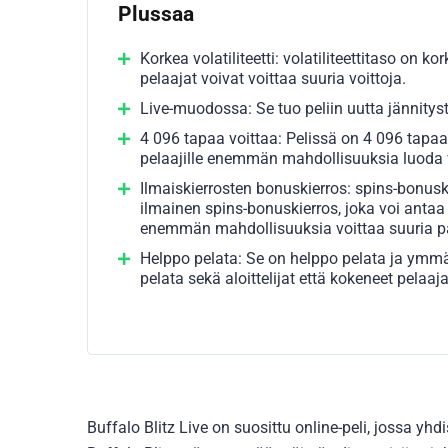
Plussaa
Korkea volatiliteetti: volatiliteettitaso on ko
pelaajat voivat voittaa suuria voittoja.
Live-muodossa: Se tuo peliin uutta jännityst
4 096 tapaa voittaa: Pelissä on 4 096 tapaa
pelaajille enemmän mahdollisuuksia luoda 
Ilmaiskierrosten bonuskierros: spins-bonusk
ilmainen spins-bonuskierros, joka voi antaa p
enemmän mahdollisuuksia voittaa suuria pa
Helppo pelata: Se on helppo pelata ja ymmär
pelata sekä aloittelijat että kokeneet pelaaja
Buffalo Blitz Live on suosittu online-peli, jossa yhd