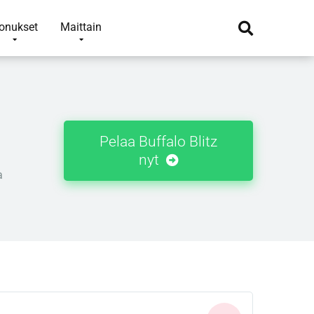
onukset
Maittain
Pelaa Buffalo Blitz
nyt
a