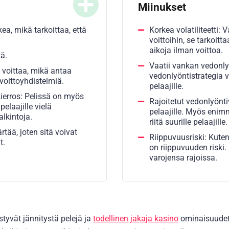
Miinukset
rkea, mikä tarkoittaa, että
Korkea volatiliteetti: V
voittoihin, se tarkoitt
aikoja ilman voittoa.
ä.
Vaatii vankan vedonlyö
 voittaa, mikä antaa
vedonlyöntistrategia v
voittoyhdistelmiä.
pelaajille.
ierros: Pelissä on myös
Rajoitetut vedonlyöntiv
elaajille vielä
pelaajille. Myös enim
lkintoja.
riitä suurille pelaajille.
tää, joten sitä voivat
Riippuvuusriski: Kute
t.
on riippuvuuden riski. 
varojensa rajoissa.
istyvät jännitystä pelejä ja
todellinen jakaja kasino
ominaisuudet.