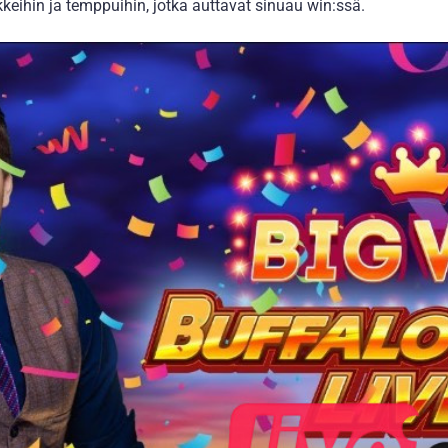
kkeihin ja temppuihin, jotka auttavat sinuau win:ssä.