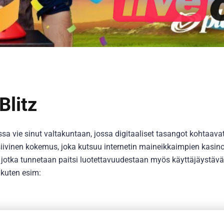
Blitz
nssa vie sinut valtakuntaan, jossa digitaaliset tasangot kohtaa
iivinen kokemus, joka kutsuu internetin maineikkaimpien kasinoid
oja, jotka tunnetaan paitsi luotettavuudestaan myös käyttäjäystäv
 kuten esim: