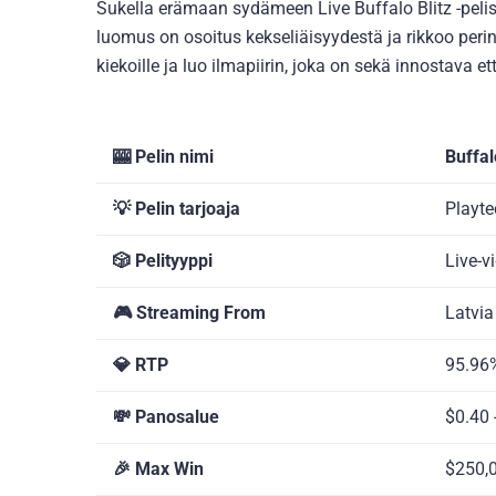
Sukella erämaan sydämeen Live Buffalo Blitz -peliss
luomus on osoitus kekseliäisyydestä ja rikkoo peri
kiekoille ja luo ilmapiirin, joka on sekä innostava et
🎰 Pelin nimi
Buffal
💡 Pelin tarjoaja
Playte
🎲 Pelityyppi
Live-v
🎮 Streaming From
Latvia
💎 RTP
95.96
💸 Panosalue
$0.40 
🎉 Max Win
$250,